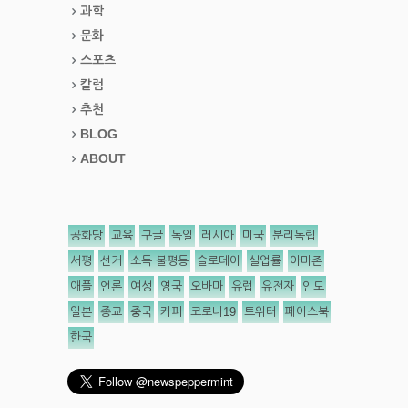
과학
문화
스포츠
칼럼
추천
BLOG
ABOUT
공화당
교육
구글
독일
러시아
미국
분리독립
서평
선거
소득 불평등
슬로데이
실업률
아마존
애플
언론
여성
영국
오바마
유럽
유전자
인도
일본
종교
중국
커피
코로나19
트위터
페이스북
한국