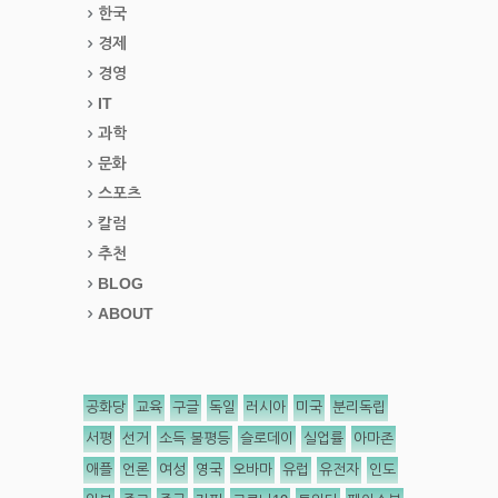
한국
경제
경영
IT
과학
문화
스포츠
칼럼
추천
BLOG
ABOUT
공화당
교육
구글
독일
러시아
미국
분리독립
서평
선거
소득 불평등
슬로데이
실업률
아마존
애플
언론
여성
영국
오바마
유럽
유전자
인도