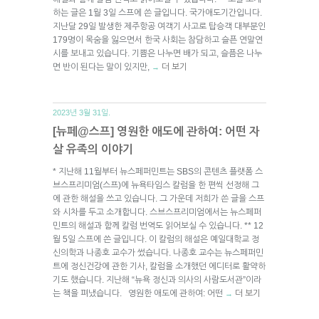
하는 글은 1월 3일 스프에 쓴 글입니다. 국가애도기간입니다.
지난달 29일 발생한 제주항공 여객기 사고로 탑승객 대부분인
179명이 목숨을 잃으면서 한국 사회는 참담하고 슬픈 연말연
시를 보내고 있습니다. 기쁨은 나누면 배가 되고, 슬픔은 나누
면 반이 된다는 말이 있지만,
더 보기
→
2023년 3월 31일.
[뉴페@스프] 영원한 애도에 관하여: 어떤 자
살 유족의 이야기
* 지난해 11월부터 뉴스페퍼민트는 SBS의 콘텐츠 플랫폼 스
브스프리미엄(스프)에 뉴욕타임스 칼럼을 한 편씩 선정해 그
에 관한 해설을 쓰고 있습니다. 그 가운데 저희가 쓴 글을 스프
와 시차를 두고 소개합니다. 스브스프리미엄에서는 뉴스페퍼
민트의 해설과 함께 칼럼 번역도 읽어보실 수 있습니다. ** 12
월 5일 스프에 쓴 글입니다. 이 칼럼의 해설은 예일대학교 정
신의학과 나종호 교수가 썼습니다. 나종호 교수는 뉴스페퍼민
트에 정신건강에 관한 기사, 칼럼을 소개했던 에디터로 활약하
기도 했습니다. 지난해 “뉴욕 정신과 의사의 사람도서관”이라
는 책을 펴냈습니다. 영원한 애도에 관하여: 어떤
더 보기
→