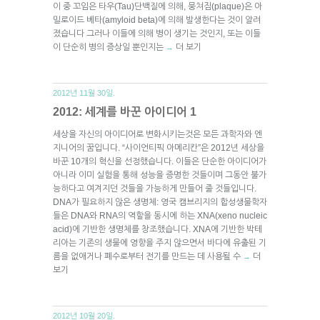
이 중 꼬임은 타우(Tau)단백질에 의해, 뭉쳐짐(plaque)은 아
밀로이드 베타(amyloid beta)에 의해 발생한다는 것이 알려
졌습니다 그러나 이들에 의해 병이 생기는 것인지, 또는 이들
이 단순히 병의 증상일 뿐인지는
더 보기
→
2012년 11월 30일.
2012: 세계를 바꾼 아이디어 1
세상을 자신의 아이디어로 변화시키는것은 모든 과학자와 엔
지니어의 꿈입니다. “사이언티픽 아메리칸”은 2012년 세상을
바꾼 10개의 혁신을 선정했습니다. 이들은 단순한 아이디어가
아니라 이미 실험을 통해 성능을 증명한 것들이며 그동안 불가
능하다고 여겨지던 것들을 가능하게 만들어 줄 것들입니다.
DNA가 필요하지 않은 생명체: 영국 캠브리지의 합성생물학자
들은 DNA와 RNA의 역할을 동시에 하는 XNA(xeno nucleic
acid)에 기반한 생명체를 창조했습니다. XNA에 기반한 박테
리아는 기존의 생물에 영향을 주지 않으면서 바다에 유출된 기
름을 없애거나 폐수로부터 전기를 만드는 데 사용될 수
더
→
보기
2012년 10월 20일.