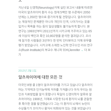
지난 6일 신경학(Neurology)지에 실린 보고서 내용에 따르면
미국의 알츠하이머 환자 수는 현재 5백만 명 수준에서 2050
년에는 1,350만 명으로 증가하게 될 전망입니다. 알츠하이머
는 재정적인 문제뿐만 아니라 개인의 인격, 나아가서는 옷을
입거나 목욕을 하는 등의 일상생활도 불가능하게 합니다. 본
연구는 1993년부터 2011년까지 시카고에 거주하고 있는 65
세 이상의 백인과 흑인 10,802명을 분석한 결과입니다. 조사
에 참가한 사람들은 3년마다 한 번씩 인터뷰하고 치매 유무를
평가 받았습니다. 시카고에 소재한 노인학 연구소인 러쉬 연구
소(Rush Institute)의 부교수 제니퍼 위브(Jennifer
더 보
→
기
2013년 2월 1일.
알츠하이머에 대한 모든 것
미국인 8명 중 1명이 알츠하이머를 가지고 있습니다 알츠하이
머는 기억력과 인지능력에 저하를 가져옵니다 아직 우리는 원
인과 치료방법을 알지 못합니다 독일의 신경의학자 알루와 알
츠하이머는 1906년, 치매로 사망한 51세 환자의 뇌를 관찰한
후 특이한 점을 발견했습니다 그는 이 환자의 뇌에서 뉴런의
수상돌기가 꼬이거나 뭉쳐서 퇴화되어 있는 것을 보았습니다