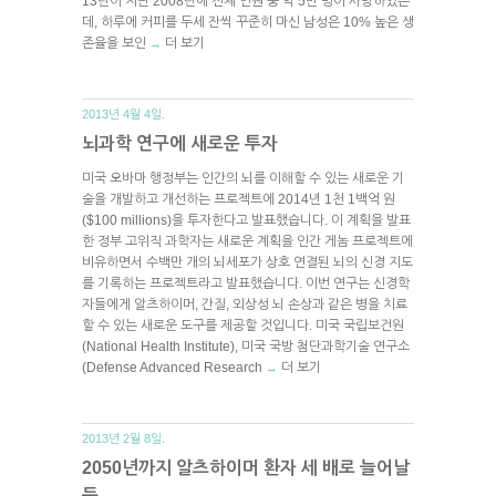
13년이 지난 2008년에 전체 인원 중 약 5만 명이 사망하였는
데, 하루에 커피를 두세 잔씩 꾸준히 마신 남성은 10% 높은 생
존율을 보인
더 보기
→
2013년 4월 4일.
뇌과학 연구에 새로운 투자
미국 오바마 행정부는 인간의 뇌를 이해할 수 있는 새로운 기
술을 개발하고 개선하는 프로젝트에 2014년 1천 1백억 원
($100 millions)을 투자한다고 발표했습니다. 이 계획을 발표
한 정부 고위직 과학자는 새로운 계획을 인간 게놈 프로젝트에
비유하면서 수백만 개의 뇌세포가 상호 연결된 뇌의 신경 지도
를 기록하는 프로젝트라고 발표했습니다. 이번 연구는 신경학
자들에게 알츠하이머, 간질, 외상성 뇌 손상과 같은 병을 치료
할 수 있는 새로운 도구를 제공할 것입니다. 미국 국립보건원
(National Health Institute), 미국 국방 첨단과학기술 연구소
(Defense Advanced Research
더 보기
→
2013년 2월 8일.
2050년까지 알츠하이머 환자 세 배로 늘어날
듯