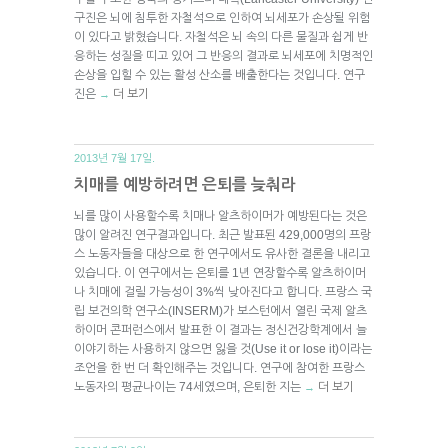
구진은 뇌에 침투한 자철석으로 인하여 뇌세포가 손상될 위험
이 있다고 밝혔습니다. 자철석은 뇌 속의 다른 물질과 쉽게 반
응하는 성질을 띠고 있어 그 반응의 결과로 뇌세포에 치명적인
손상을 입힐 수 있는 활성 산소를 배출한다는 것입니다. 연구
진은
더 보기
→
2013년 7월 17일.
치매를 예방하려면 은퇴를 늦춰라
뇌를 많이 사용할수록 치매나 알츠하이머가 예방된다는 것은
많이 알려진 연구결과입니다. 최근 발표된 429,000명의 프랑
스 노동자들을 대상으로 한 연구에서도 유사한 결론을 내리고
있습니다. 이 연구에서는 은퇴를 1년 연장할수록 알츠하이머
나 치매에 걸릴 가능성이 3%씩 낮아진다고 합니다. 프랑스 국
립 보건의학 연구소(INSERM)가 보스턴에서 열린 국제 알츠
하이머 콘퍼런스에서 발표한 이 결과는 정신건강학계에서 늘
이야기하는 사용하지 않으면 잃을 것(Use it or lose it)이라는
조언을 한 번 더 확인해주는 것입니다. 연구에 참여한 프랑스
노동자의 평균나이는 74세였으며, 은퇴한 지는
더 보기
→