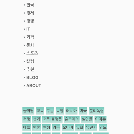
한국
경제
경영
IT
과학
문화
스포츠
칼럼
추천
BLOG
ABOUT
공화당
교육
구글
독일
러시아
미국
분리독립
서평
선거
소득 불평등
슬로데이
실업률
아마존
애플
언론
여성
영국
오바마
유럽
유전자
인도