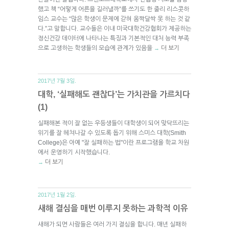
했고 책 “어떻게 어른을 길러낼까”를 쓰기도 한 줄리 리스콧하
임스 교수는 “많은 학생이 문제에 갇혀 옴짝달싹 못 하는 것 같
다.”고 말합니다. 교수들은 이내 미국대학건강협회가 제공하는
정신건강 데이터에 나타나는 특징과 기본적인 대처 능력 부족
으로 고생하는 학생들의 모습에 관계가 있음을
더 보기
→
2017년 7월 3일.
대학, ‘실패해도 괜찮다’는 가치관을 가르치다
(1)
실패해본 적이 잘 없는 우등생들이 대학생이 되어 맞닥뜨리는
위기를 잘 헤쳐나갈 수 있도록 돕기 위해 스미스 대학(Smith
College)은 아예 "잘 실패하는 법"이란 프로그램을 학교 차원
에서 운영하기 시작했습니다.
더 보기
→
2017년 1월 2일.
새해 결심을 매번 이루지 못하는 과학적 이유
새해가 되면 사람들은 여러 가지 결심을 합니다. 매년 실패하