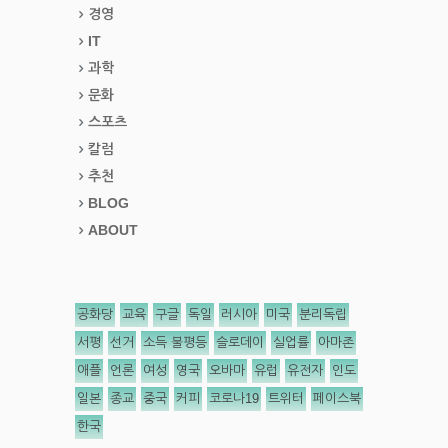
경영
IT
과학
문화
스포츠
칼럼
추천
BLOG
ABOUT
공화당
교육
구글
독일
러시아
미국
분리독립
서평
선거
소득 불평등
슬로데이
실업률
아마존
애플
언론
여성
영국
오바마
유럽
유전자
인도
일본
종교
중국
커피
코로나19
트위터
페이스북
한국