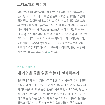
스타트업의 이야기
실리콘밸리의 스타트업이라 하면 흔히 화려한 성공스토리만
듣게 됩니다. 그러나 그 이면을 들여다보면 실패하는 기업이
훨씬 많고, 확실한 실패도 아니고 중간 정도를 하는 스타트업
은 오히려 어쩌지도 못하는 진퇴양난에 빠지게 됩니다. Wired
에서 취재한 붐트레인(Boomtrain)은 ‘적당히 괜찮은 스타트
업’의 좋은 사례입니다. 대학 졸업 후 만난 32살 닉 에드워즈와
크리스 몬버그는 늘 같이 사업을 시작하는 게 꿈이었습니다.
닉은 하버드 경영대학원을 나와 구글과 월스트리트의 오퍼도
거절하고 작은 테크회사에서 일하기 시작했고, 30살 생일에
꿈꿔온대로 크리스와 사업
더 보기
→
2014년 4월 28일.
왜 기업은 옳은 일을 하는 데 실패하는가
4년 전 BP의 원유 유출 사고로 11명이 사망하고 수천 배럴의
기름이 멕시코만 곳곳에 스며들었습니다. 1년 전 방글라데시
의 라나 플라자 의류 공장 건물이 붕괴되면서 1,100명 넘는 노
동자가 사망했습니다. 문제는 이런 사건들이 얼마 전 본 사건
의 데자뷰 같다는 겁니다. 왜 우리는 과거에서 배우지 못하는
걸까요? 필자는 9년간 BP에서 기업의 사회적 책임(CSR :