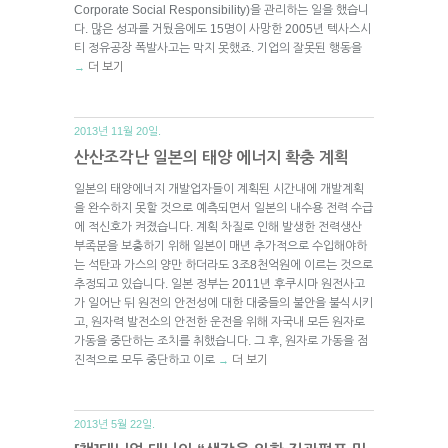
Corporate Social Responsibility)을 관리하는 일을 했습니
다. 많은 성과를 거뒀음에도 15명이 사망한 2005년 텍사스시
티 정유공장 폭발사고는 막지 못했죠. 기업의 잘못된 행동을
더 보기
→
2013년 11월 20일.
산산조각난 일본의 태양 에너지 확충 계획
일본의 태양에너지 개발업자들이 계획된 시간내에 개발계획
을 완수하지 못할 것으로 예측되면서 일본의 내수용 전력 수급
에 적신호가 켜졌습니다. 계획 차질로 인해 발생한 전력생산
부족분을 보충하기 위해 일본이 매년 추가적으로 수입해야하
는 석탄과 가스의 양만 하더라도 3조8천억원에 이르는 것으로
추정되고 있습니다. 일본 정부는 2011년 후쿠시마 원전사고
가 일어난 뒤 원전의 안전성에 대한 대중들의 불안을 불식시키
고, 원자력 발전소의 안전한 운전을 위해 자국내 모든 원자로
가동을 중단하는 조치를 취했습니다. 그 후, 원자로 가동을 점
진적으로 모두 중단하고 이로
더 보기
→
2013년 5월 22일.