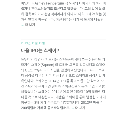
파인버그(Ashley Feinberg)는 잭 도시와 대화가 이해하기 어
렵거나 혼란스러울지도 모른다고 말했습니다. 그의 말이 특별
히 현학적이거나 관념적이라서가 아니라, 마치 그래야 하는 것
처럼 말하기 때문입니다. 이런 평가는 제가 잭 도시와 나눴던
더 보기
→
2013년 11월 11일.
다음 IPO는 스퀘어?
트위터의 창업자 잭 도시는 스마트폰에 꽂아쓰는 신용카드 리
더기인 스퀘어(Square) 와 트위터 모두를 성공시키고 스퀘어
의 CEO, 트위터의 이사진을 겸임하고 있습니다. 그리고 트위
터 상장을 마무리 지은 지금 1년 안으로 스퀘어도 상장시킬 계
획입니다. 스퀘어는 2014년 IPO를 목표로 골드만 삭스와 모
건 스탠리와 구체적인 절차와 가치산정을 의논하고 있다고 밝
혀졌습니다. 스퀘어는 2014년이 되면 매출이 10억 달러에 다
다를 것으로 예상됩니다. 매출은 스퀘어를 통해 발생한 거래에
청구하는 3% 거래 수수료가 대부분입니다. 2013년 매출은
200억달러 거래액 중 5.5억 달러로,
더 보기
→