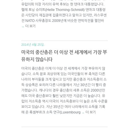
유럽의회 의장 자리의 유력 후보는 현 덴마크 대통령입니다.
헬레 토닝 슈미트(Helle Thorning-Schmidt) 덴마크 대통령
은 사민당의 재집권에 집중하겠다고 말하고 있지만, 라스무센
전 NATO 사무총장도 2009년에 비슷한 연막작전을 펼친바
더 보기
→
2014년 4월 25일.
미국의 중산층은 더 이상 전 세계에서 가장 부
유하지 않습니다
미국의 중산층은 이제 더 이상 전 세계에서 가장 부유하지 않
습니다. 소득 분포 최상위에 있는 미국인들의 부 축적은 다른
나라의 부자들을 크게 앞서고 있지만 중산층과 저소득층의 소
득 상승폭은 오히려 다른 나라들에서 지난 30년간 더 빨리 증
가했습니다. 캐나다의 경우 중산층의 세후 소득은 2000년만
해도 미국 중산층보다 훨씬 낮았지만 지금은 더 높습니다. 유
럽의 저소득층 역시 미국의 저소득층보다 더 높은 소득 수준을
보이고 있습니다. 지난 35년간 여러 나라에서의 소득을 기록
해 온 룩셈부르크 소득 연구(Luxembourg
더 보기
→