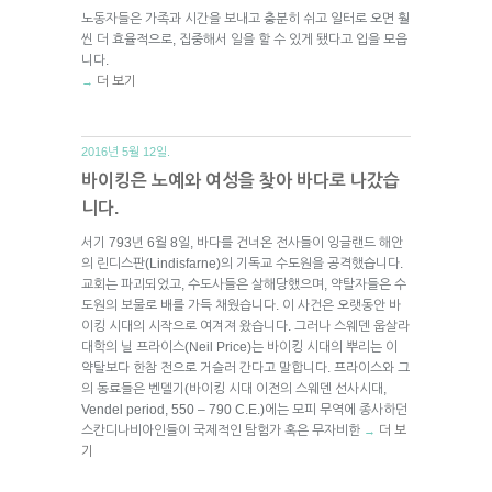
노동자들은 가족과 시간을 보내고 충분히 쉬고 일터로 오면 훨
씬 더 효율적으로, 집중해서 일을 할 수 있게 됐다고 입을 모읍
니다.
더 보기
→
2016년 5월 12일.
바이킹은 노예와 여성을 찾아 바다로 나갔습
니다.
서기 793년 6월 8일, 바다를 건너온 전사들이 잉글랜드 해안
의 린디스판(Lindisfarne)의 기독교 수도원을 공격했습니다.
교회는 파괴되었고, 수도사들은 살해당했으며, 약탈자들은 수
도원의 보물로 배를 가득 채웠습니다. 이 사건은 오랫동안 바
이킹 시대의 시작으로 여겨져 왔습니다. 그러나 스웨덴 웁살라
대학의 닐 프라이스(Neil Price)는 바이킹 시대의 뿌리는 이
약탈보다 한참 전으로 거슬러 간다고 말합니다. 프라이스와 그
의 동료들은 벤델기(바이킹 시대 이전의 스웨덴 선사시대,
Vendel period, 550 – 790 C.E.)에는 모피 무역에 종사하던
스칸디나비아인들이 국제적인 탐험가 혹은 무자비한
더 보
→
기