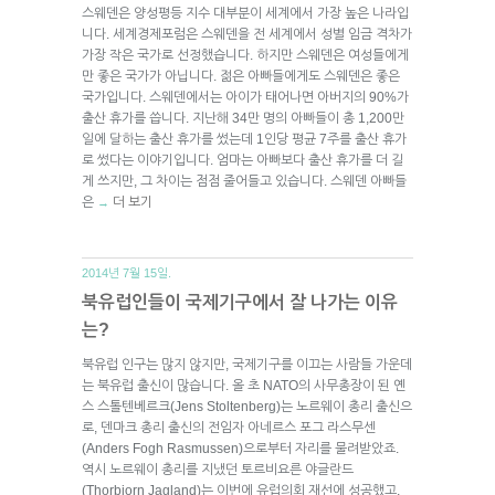
스웨덴은 양성평등 지수 대부분이 세계에서 가장 높은 나라입
니다. 세계경제포럼은 스웨덴을 전 세계에서 성별 임금 격차가
가장 작은 국가로 선정했습니다. 하지만 스웨덴은 여성들에게
만 좋은 국가가 아닙니다. 젊은 아빠들에게도 스웨덴은 좋은
국가입니다. 스웨덴에서는 아이가 태어나면 아버지의 90%가
출산 휴가를 씁니다. 지난해 34만 명의 아빠들이 총 1,200만
일에 달하는 출산 휴가를 썼는데 1인당 평균 7주를 출산 휴가
로 썼다는 이야기입니다. 엄마는 아빠보다 출산 휴가를 더 길
게 쓰지만, 그 차이는 점점 줄어들고 있습니다. 스웨덴 아빠들
은
더 보기
→
2014년 7월 15일.
북유럽인들이 국제기구에서 잘 나가는 이유
는?
북유럽 인구는 많지 않지만, 국제기구를 이끄는 사람들 가운데
는 북유럽 출신이 많습니다. 올 초 NATO의 사무총장이 된 옌
스 스톨텐베르크(Jens Stoltenberg)는 노르웨이 총리 출신으
로, 덴마크 총리 출신의 전임자 아네르스 포그 라스무센
(Anders Fogh Rasmussen)으로부터 자리를 물려받았죠.
역시 노르웨이 총리를 지냈던 토르비요른 야글란드
(Thorbjorn Jagland)는 이번에 유럽의회 재선에 성공했고,