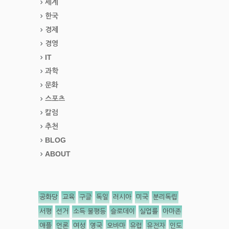
세계
한국
경제
경영
IT
과학
문화
스포츠
칼럼
추천
BLOG
ABOUT
공화당
교육
구글
독일
러시아
미국
분리독립
서평
선거
소득 불평등
슬로데이
실업률
아마존
애플
언론
여성
영국
오바마
유럽
유전자
인도