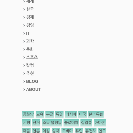
세계
한국
경제
경영
IT
과학
문화
스포츠
칼럼
추천
BLOG
ABOUT
공화당
교육
구글
독일
러시아
미국
분리독립
서평
선거
소득 불평등
슬로데이
실업률
아마존
애플
언론
여성
영국
오바마
유럽
유전자
인도