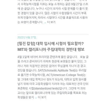
서 수학능력시험을 치르는 오늘 소개하는 글은 9월 27일 스프
에 쓴 글입니다. 누구나 시간이 모자라 시험 문제를 다 풀지 못
한 경험이 있을 겁니다. 많은 시험이 수험생들의 시간이 부족
하게 만들어지며, 따라서 시험마다 시간을 효율적으로 사용하
는 요령이 존재합니다.
더 보기
→
2022년 6월 27일.
[필진 칼럼] 대학 입시에 시험이 필요할까?
MIT와 캘리포니아 주립대학의 정반대 행보
4월 1일에 네이버 프리미엄 콘텐츠에 올린 글입니다. 오늘 글
을 쓰려고 준비하다가 아파트 현관에 오랫동안 붙어 있던, 그
러나 저와 직접적인 관련은 없어서 무심결에 지나쳐 온 광고
전단을 봤습니다. SAT(Scholastic Aptitude Test)는 우리말
로 옮기면 수학능력시험, ACT(American College Test)는
말 그대로 대입 학력고사 정도가 되는데, 대학교 입학 원서를
넣기 위해 미국 고등학생들이 치러야 하는 대표적인 전국 단위
표준화된 시험(standardized tests)입니다. 그런데 저 과외
교사는 앞으로 캘리포니아에 있는 주립대학교를 목표로 하는
학생들은 받지
더 보기
→