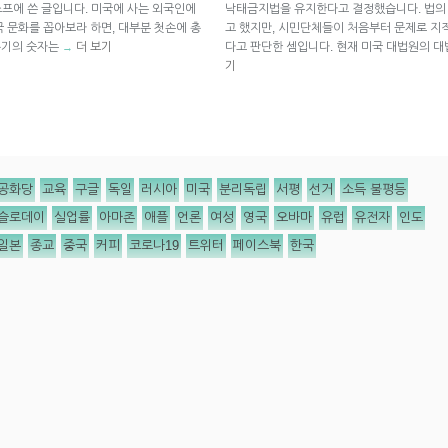
 스프에 쓴 글입니다. 미국에 사는 외국인에
낙태금지법을 유지한다고 결정했습니다. 법의 
국 문화를 꼽아보라 하면, 대부분 첫손에 총
고 했지만, 시민단체들이 처음부터 문제로 지적
 총기의 숫자는
더 보기
다고 판단한 셈입니다. 현재 미국 대법원의 대
→
기
공화당
교육
구글
독일
러시아
미국
분리독립
서평
선거
소득 불평등
슬로데이
실업률
아마존
애플
언론
여성
영국
오바마
유럽
유전자
인도
일본
종교
중국
커피
코로나19
트위터
페이스북
한국