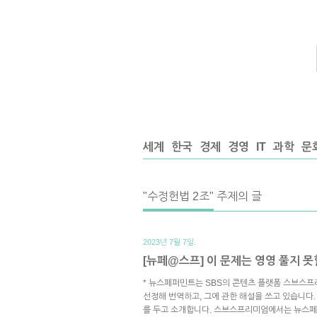
세계
한국
경제
경영
IT
과학
문
"수정헌법 2조" 주제의 글
2023년 7월 7일.
[뉴페@스프] 이 문제는 영영 풀지 못
* 뉴스페퍼민트는 SBS의 콘텐츠 플랫폼 스브스프
선정해 번역하고, 그에 관한 해설을 쓰고 있습니다.
를 두고 소개합니다. 스브스프리미엄에서는 뉴스페