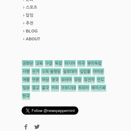
스포츠
칼럼
추천
BLOG
ABOUT
공화당
교육
구글
독일
러시아
미국
분리독립
서평
선거
소득 불평등
슬로데이
실업률
아마존
애플
언론
여성
영국
오바마
유럽
유전자
인도
일본
종교
중국
커피
코로나19
트위터
페이스북
한국