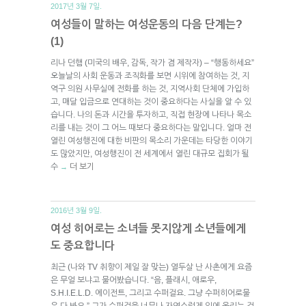
2017년 3월 7일.
여성들이 말하는 여성운동의 다음 단계는?
(1)
리나 던햄 (미국의 배우, 감독, 작가 겸 제작자) – “행동하세요”
오늘날의 사회 운동과 조직화를 보면 시위에 참여하는 것, 지
역구 의원 사무실에 전화를 하는 것, 지역사회 단체에 가입하
고, 매달 입금으로 연대하는 것이 중요하다는 사실을 알 수 있
습니다. 나의 돈과 시간을 투자하고, 직접 현장에 나타나 목소
리를 내는 것이 그 어느 때보다 중요하다는 말입니다. 얼마 전
열린 여성행진에 대한 비판의 목소리 가운데는 타당한 이야기
도 많았지만, 여성행진이 전 세계에서 열린 대규모 집회가 될
수
더 보기
→
2016년 3월 9일.
여성 히어로는 소녀들 못지않게 소년들에게
도 중요합니다
최근 (나와 TV 취향이 제일 잘 맞는) 열두살 난 사촌에게 요즘
은 무얼 보냐고 물어봤습니다. “음, 플래시, 애로우,
S.H.I.E.L.D. 에이전트, 그리고 수퍼걸요. 그냥 수퍼히어로물
은 다 봐요.” 그가 수퍼걸을 너무나 자연스럽게 입에 올리는 걸