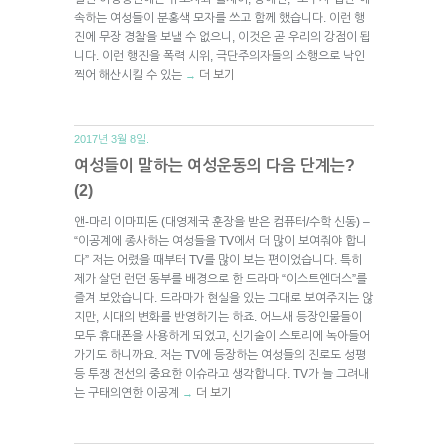
속하는 여성들이 분홍색 모자를 쓰고 함께 했습니다. 이런 행
진에 무장 경찰을 보낼 수 없으니, 이것은 곧 우리의 강점이 됩
니다. 이런 행진을 폭력 시위, 극단주의자들의 소행으로 낙인
찍어 해산시킬 수 있는
더 보기
→
2017년 3월 8일.
여성들이 말하는 여성운동의 다음 단계는?
(2)
앤-마리 이마피돈 (대영제국 훈장을 받은 컴퓨터/수학 신동) –
“이공계에 종사하는 여성들을 TV에서 더 많이 보여줘야 합니
다” 저는 어렸을 때부터 TV를 많이 보는 편이었습니다. 특히
제가 살던 런던 동부를 배경으로 한 드라마 “이스트엔더스”를
즐겨 보았습니다. 드라마가 현실을 있는 그대로 보여주지는 않
지만, 시대의 변화를 반영하기는 하죠. 어느새 등장인물들이
모두 휴대폰을 사용하게 되었고, 신기술이 스토리에 녹아들어
가기도 하니까요. 저는 TV에 등장하는 여성들의 진로도 성평
등 투쟁 전선의 중요한 이슈라고 생각합니다. TV가 늘 그려내
는 구태의연한 이공계
더 보기
→