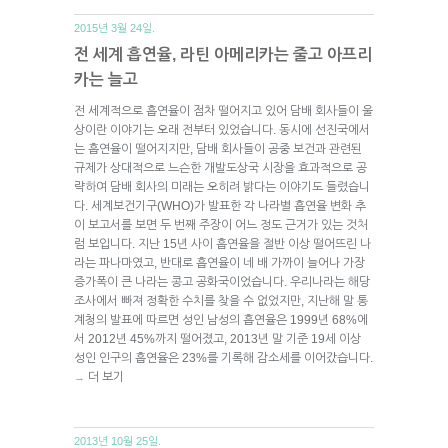
2015년 3월 24일.
전 세계 흡연율, 라틴 아메리카는 줄고 아프리
카는 늘고
전 세계적으로 흡연율이 점차 떨어지고 있어 담배 회사들이 울
상이란 이야기는 오래 전부터 있었습니다. 동시에 선진국에서
는 흡연율이 떨어지지만, 담배 회사들이 공중 보건과 관련된
규제가 상대적으로 느슨한 개발도상국 시장을 효과적으로 공
략하여 담배 회사의 미래는 오히려 밝다는 이야기도 들렸습니
다. 세계보건기구(WHO)가 발표한 각 나라별 흡연율 변화 추
이 보고서를 보면 두 번째 주장이 어느 정도 근거가 있는 것처
럼 보입니다. 지난 15년 사이 흡연율을 절반 이상 떨어뜨린 나
라는 파나마였고, 반대로 흡연율이 네 배 가까이 늘어나 가장
증가폭이 큰 나라는 콩고 공화국이었습니다. 우리나라는 해당
조사에서 빠져 정확한 수치를 찾을 수 없었지만, 지난해 말 통
계청의 발표에 따르면 성인 남성의 흡연율은 1999년 68%에
서 2012년 45%까지 떨어졌고, 2013년 말 기준 19세 이상
성인 인구의 흡연율은 23%를 기록해 감소세를 이어갔습니다.
더 보기
→
2013년 10월 25일.