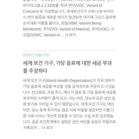
바이러스(B.1.1.529)를 ‘우려 변이(VOC, Variant of
Concern)’로 지정했습니다. 세계보건기구 코로나19 바이러
스 변이 분류표 새로운 변이가 발견되면 여기에 그리스 알파벳
순서대로 이름을 붙이고, 관찰(VBM, Variant Being
Monitored), 주의(VOI, Variant of Interest), 우려(VOC), 고
위험(VOHC, Variant of
더 보기
→
2016년 10월 17일.
세계 보건 기구, 가당 음료에 대한 세금 부과
를 주장하다
세계 보건 기구(World Health Organization)가 각국 정부가
가당 음료에 세금을 부과할 것을 공개적으로 주장하고 나섰습
니다. 탄산음료, 과일 주스, 에너지 음료 등 가당 음료에 세금을
부과하면 소비량이 줄게 되고, 이는 비만, 당뇨와 같은 성인 질
환 방지로 이어질 수 있기 때문입니다. 세계 보건 기구는 매년
비만, 당뇨 등에 투자하는 많은 의료 비용을 절감하면 이를 다
른 의료 서비스 개선에 전용할 수 있다는 사실 또한 강조했습
니다. 공공 보건학계에서 설탕은 성인 비만율 상승의 주범으로
지목되어
더 보기
→