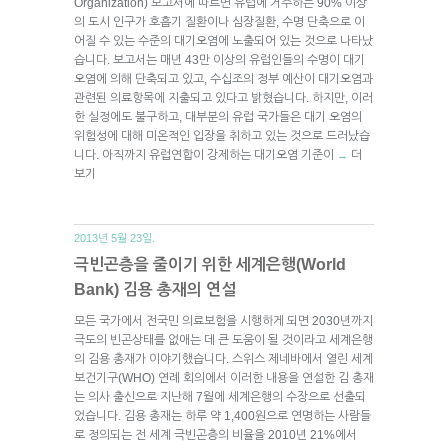
Organization) 보고서에 따르면 유럽에 거주하는 90% 이상
의 도시 인구가 호흡기 질환이나 심장질환, 수명 단축으로 이
어질 수 있는 수준의 대기오염에 노출되어 있는 것으로 나타났
습니다. 보고서는 매년 43만 이상의 유럽인들의 수명이 대기
오염에 의해 단축되고 있고, 수십조의 정부 예산이 대기오염과
관련된 의료항목에 지출되고 있다고 밝혔습니다. 하지만, 이러
한 실정에도 불구하고, 대부분의 유럽 국가들은 대기 오염의
위험성에 대해 미온적인 입장을 취하고 있는 것으로 드러났습
니다. 아직까지 유럽연합이 강제하는 대기오염 기준이
더
→
보기
2013년 5월 23일.
극빈곤층을 줄이기 위한 세계은행(World
Bank) 김용 총재의 연설
모든 국가에서 전국민 의료보험을 시행하게 되면 2030년까지
극도의 빈곤상태를 없애는 데 큰 도움이 될 것이라고 세계은행
의 김용 총재가 이야기했습니다. 스위스 제네바에서 열린 세계
보건기구(WHO) 연례 회의에서 이러한 내용을 연설한 김 총재
는 의사 출신으로 지난해 7월에 세계은행의 수장으로 선출되
었습니다. 김용 총재는 하루 약 1,400원으로 연명하는 사람들
로 정의되는 전 세계 극빈곤층의 비율을 2010년 21%에서