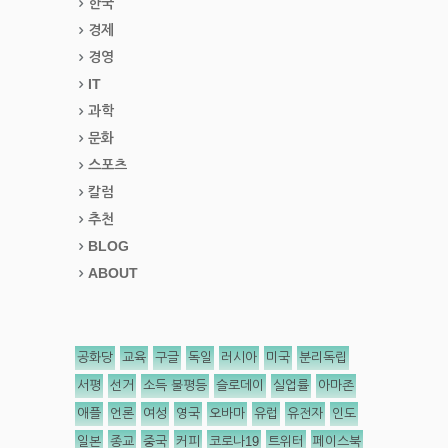
한국
경제
경영
IT
과학
문화
스포츠
칼럼
추천
BLOG
ABOUT
공화당
교육
구글
독일
러시아
미국
분리독립
서평
선거
소득 불평등
슬로데이
실업률
아마존
애플
언론
여성
영국
오바마
유럽
유전자
인도
일본
종교
중국
커피
코로나19
트위터
페이스북