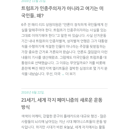
2016년 11월 21일.
트럼프가 인종주의자가 아니라고 여기는 미
국인들, 왜?
6주 전 해리 리드 상원의원은 “언론이 정직하게 국민들에게 진
실을 말해주어야 한다. 트럼프가 인종주의자라는 사실을 있는
그대로 이야기해야 한다.”고 말한 바 있습니다. 사실 선거운동
기간 내내 트럼프의 인종차별적, 성차별적 언행은 그가 대통령
직을 수행하기에 적절한 인물이 아니라는 주장을 뒷받침하는
가장 중요한 근거로 거론되어 왔습니다. 언론도 끊임없이 이런
내용의 기사를 생산해왔죠. 그럼에도 미국인들은 트럼프를 대
통령으로 선택했습니다. 그 이유는 무엇일까요? 저를 비롯해
혼란에 빠진 해안지역 엘리트들은 절박한 심정으로 몇 가지 분
석을 내놨습니다. 우선, 미국
더 보기
→
2016년 6월 22일.
21세기, 세계 각지 페미니즘의 새로운 운동
방식
색색의 어깨띠, 강렬한 문구의 플래카드와 대규모 행진 - 많은
사람들의 뇌리에 남아있는 지난 시대 페미니스트들의 운동 방
식입니다. 하지만 시대가 바뀐 오늘날, 세계 각지에서는 활동