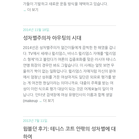
가들이 기발하고 새로운 운동 방식을 채택하고 있습니다.
더 보기
→
2014년 11월 18일.
성차별주의자 아우팅의 시대
2014년은 성차별주의자 얼간이들에게 끔찍한 한 해였을 겁니
다. TV에서 세레나 윌리엄스, 비너스 윌리엄스 자매를 “윌리엄
스 형제”라고 불렀다가 여론의 집중포화를 맞은 러시아 테니스
연맹 회장의 경우만 봐도 그렇습니다. 이 사례는 얼핏 보면 우
울하기 짝이 없는 일화입니다. 윌리엄스 자매처럼 자신의 분야
에서 엄청난 성취를 거둔 여성마저도 일단은 외모로 평가를 받
는 게 여전한 현실이라는 의미니까요. 대중의 주목을 받는 여
성이 이런 식으로 평가 대상이 되는 것은 어제오늘의 일이 아
닙니다. 인터넷 검색창에 여성 유명인사의 이름과 함께 생얼
(makeup
더 보기
→
2013년 7월 11일.
윔블던 후기: 테니스 코트 안팎의 성차별에 대
하여