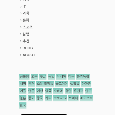
IT
과학
문화
스포츠
칼럼
추천
BLOG
ABOUT
공화당
교육
구글
독일
러시아
미국
분리독립
서평
선거
소득 불평등
슬로데이
실업률
아마존
애플
언론
여성
영국
오바마
유럽
유전자
인도
일본
종교
중국
커피
코로나19
트위터
페이스북
한국