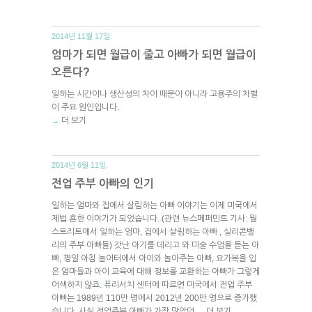
2014년 11월 17일.
엄마가 되면 월급이 줄고 아빠가 되면 월급이
오른다?
일하는 시간이나 생산성의 차이 때문이 아니라 고용주의 차별
이 주요 원인입니다.
더 보기
→
2014년 6월 11일.
전업 주부 아빠의 인기
일하는 엄마와 집에서 살림하는 아빠 이야기는 이제 미국에서
제법 흔한 이야기가 되었습니다. (관련 뉴스페퍼민트 기사: 월
스트리트에서 일하는 엄마, 집에서 살림하는 아빠 , 실리콘밸
리의 주부 아빠들) 갓난 아기를 데리고 와 미술 수업을 듣는 아
빠, 평일 아침 놀이터에서 아이와 놀아주는 아빠, 요가복을 입
은 엄마들과 아이 교육에 대해 정보를 교환하는 아빠가 그렇게
어색하지 않죠. 퓨리서치 센터에 따르면 미국에서 전업 주부
아빠는 1989년 110만 명에서 2012년 200만 명으로 증가했
습니다. 사실 전업주부 아빠가 가장 많았던
더 보기
→