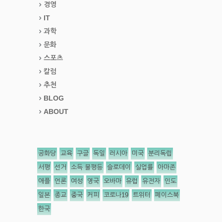
경영
IT
과학
문화
스포츠
칼럼
추천
BLOG
ABOUT
공화당
교육
구글
독일
러시아
미국
분리독립
서평
선거
소득 불평등
슬로데이
실업률
아마존
애플
언론
여성
영국
오바마
유럽
유전자
인도
일본
종교
중국
커피
코로나19
트위터
페이스북
한국