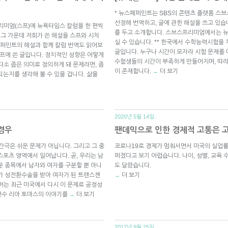
* 뉴스페퍼민트는 SBS의 콘텐츠 플랫폼 스
선정해 번역하고, 글에 관한 해설을 쓰고 있습
리미엄(스프)에 뉴욕타임스 칼럼을 한 편씩
를 두고 소개합니다. 스브스프리미엄에서는 
 그 가운데 저희가 쓴 해설을 스프와 시차
실 수 있습니다. ** 한국에서 수학능력시험을 
퍼민트의 해설과 함께 칼럼 번역도 읽어보
글입니다. 누구나 시간이 모자라 시험 문제를 
 스프에 쓴 글입니다. 정치적인 성향은 어떻게
수험생들의 시간이 부족하게 만들어지며, 따
소 좁은 의미로 정의하게 돼 문제라면, 좀
이 존재합니다.
더 보기
→
는지를 생각해 볼 수 있을 겁니다. 삶을
2020년 5월 14일.
 경우
팬데믹으로 인한 경제적 고통은 
의 간극은 쉬운 문제가 아닙니다. 그리고 그 중
코로나19로 경제가 멈춰서면서 미국의 실업률
스포츠 영역에서 일어납니다. 곧, 우리는 남
퍼졌다고 보기 어렵습니다. 나이, 성별, 교육 
분 종목에서 남자와 여자를 구분할 뿐 아니
도 달랐습니다.
가 성전환수술을 받아 여자가 된 트랜스젠
더 보기
→
셔머는 최근 미국에서 다시 이 문제로 공정성
선수 리아 토마스의 이야기를
더 보기
→
2017년 9월 25일.