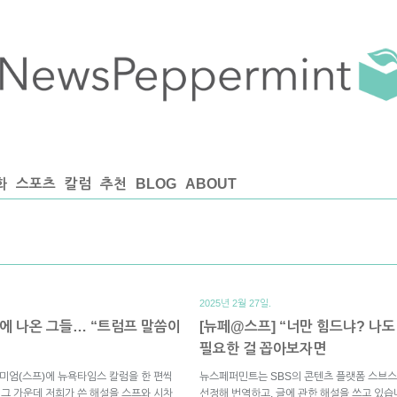
화
스포츠
칼럼
추천
BLOG
ABOUT
2025년 2월 27일.
핑에 나온 그들… “트럼프 말씀이
[뉴페@스프] “너만 힘드냐? 나
필요한 걸 꼽아보자면
미엄(스프)에 뉴욕타임스 칼럼을 한 편씩
뉴스페퍼민트는 SBS의 콘텐츠 플랫폼 스브스
 그 가운데 저희가 쓴 해설을 스프와 시차
선정해 번역하고, 글에 관한 해설을 쓰고 있습