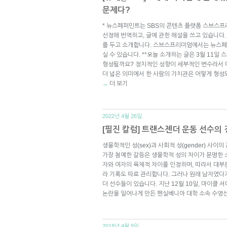
문제다?
* 뉴스페퍼민트는 SBS의 콘텐츠 플랫폼 스브스프
선정해 번역하고, 글에 관한 해설을 쓰고 있습니다.
를 두고 소개합니다. 스브스프리미엄에서는 뉴스페
실 수 있습니다. **오늘 소개하는 글은 3월 11일
형성될까요? 정치적인 성향이 세부적인 변수라서 다
더 넓은 의미에서 한 사람의 가치관은 어떻게 형성되
더 보기
→
2022년 4월 26일.
[필진 칼럼] 트랜스젠더 운동 선수의
생물학적인 성(sex)과 사회적 성(gender) 사이
가장 첨예한 갈등은 생물학적 성의 차이가 분명한 
자와 여자의 육체적 차이를 인정하며, 따라서 대부
라 기록도 따로 관리합니다. 그러나 원래 남자였다
더 선수들이 있습니다. 지난 12월 10일, 마이클 
논란을 일어나게 만든 펜실베니아 대학 소속 수영
2018년 4월 9일.