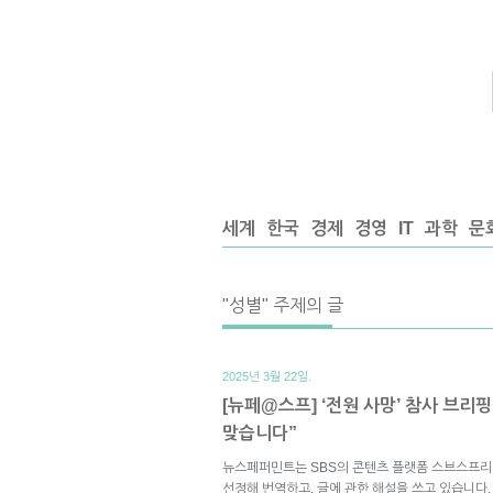
세계
한국
경제
경영
IT
과학
문
"성별" 주제의 글
2025년 3월 22일.
[뉴페@스프] ‘전원 사망’ 참사 브리
맞습니다”
뉴스페퍼민트는 SBS의 콘텐츠 플랫폼 스브스프리
선정해 번역하고, 글에 관한 해설을 쓰고 있습니다.