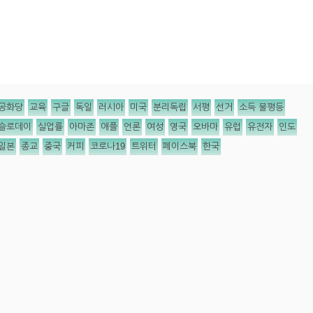
공화당
교육
구글
독일
러시아
미국
분리독립
서평
선거
소득 불평등
슬로데이
실업률
아마존
애플
언론
여성
영국
오바마
유럽
유전자
인도
일본
종교
중국
커피
코로나19
트위터
페이스북
한국