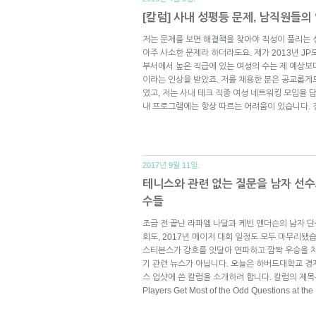
[칼럼] 사내 성평등 문제, 남직원들
저는 문제를 보면 해결책을 찾아야 직성이 풀리는
아주 사소한 문제라 하더라도요. 제가 2013년 JP
부서에서 높은 직급에 있는 여성의 수는 제 예상보
이라는 인상을 받았죠. 저를 채용한 분은 공교롭게
였고, 저는 사내 테크 직종 여성 네트워킹 모임을 
내 프로그램에는 항상 따르는 어려움이 있습니다.
2017년 9월 11일.
테니스와 관련 없는 질문을 남자 선수
수들
조금 전 끝난 라파엘 나달과 케빈 앤더슨의 남자 단
회도, 2017년 메이저 대회 일정도 모두 마무리됐
스티븐스가 강호를 잇달아 연파하고 깜짝 우승을 차
기 관련 뉴스가 아닙니다. 오늘은 하버드대학교 
스 업샷에 쓴 칼럼을 소개하려 합니다. 칼럼의 제목은 “Se
Players Get Most of the Odd Questions at t