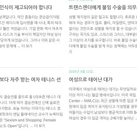
의 인식이 제고되어야 합니다
트랜스젠더에게 불임 수술을 의무
 성격입니다. 약간 흔들리는 문손잡이처럼
성별 재지정의 길은 멀고도 험합니다. 호르몬
모건 체이스에 입사했을 때 사내, 특히 테크
해야 하는 경우가 많죠. 몰타, 아일랜드, 덴
다 훨씬 적었습니다. 기업 문화 역시 마초적
알리는 것만으로 성별을 재지정 할 수 있습니다
도 리스크 기술 부서의 책임자인 여성 상사
구하는 국가도 있죠. 스위스와 그리스, 대부분
담당하게 되었습니다. 그러나 이와 같은 사
그 이상의 조치를 요구합니다. 바로 불임 수술
 정작 문제에
더 보기
더에게 불임 수술을 받게 하는 정책에는 어두
→
기
2016년 4월 11일.
보다 자주 받는 여자 테니스 선
여성으로 태어난 대가
미국에서 여성으로 태어난 대가는 무엇일까요? 
이상 차이 나는 월급 명세서입니다. 미국 국립 여성법
식 결승전을 끝으로 올 US오픈 테니스 대
Center – NWLC)는 최근 성별에 따른 임
습니다. 어제 여자 결승전에선 신예 슬로안
현재의 임금 격차가 유지된다고 가정했을 경우,
지했죠. 오늘 하려는 이야기는 테니스 경
어들이는 수입이 남성보다 평균적으로 미화 $430
경제학과의 센딜 뮬레네이선 교수가 뉴욕타임
여성의 경우 이 임금 격차는 2배가량 늘어난
xism and Shopping: Female
he U.S. Open”입니다.
더 보기
→