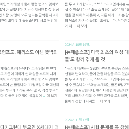
퍼민트의 해설과 함께 칼럼 번역도 읽어보
를 두고 소개합니다. 스브스프리미엄에서는 
프에 쓴 글입니다. 지난주 워싱턴 D.C. 상공
실 수 있습니다. ** 오늘 소개하는 글은 1월 
던 사람 67명이 모두 숨지는 끔찍한 사고가
험을 잘 이해하지 못하고, 다른 이가 느끼는 
견이 도마 위에 올랐습니다. 사고 원인에
의 목소리가 자주 들리는 요즘입니다. 커다란 
가 더
더 보기
→
2024년 10월 19일.
“트럼프도, 해리스도 아닌 뜻밖의
[뉴페@스프] 미국 최초의 여성 대
들’도 함께 겪게 될 것
미엄(스프)에 뉴욕타임스 칼럼을 한 편씩
* 뉴스페퍼민트는 SBS의 콘텐츠 플랫폼 스
 그 가운데 저희가 쓴 해설을 스프와 시차
선정해 번역하고, 글에 관한 해설을 쓰고 있습
퍼민트의 해설과 함께 칼럼 번역도 읽어보
를 두고 소개합니다. 스브스프리미엄에서는 
 스프에 쓴 글입니다. 11월 5일 미국 대선이
실 수 있습니다. **오늘 소개하는 글은 8월 
재자 투표가 시작된 주도 많고, 직접 투표소
성황리에 끝났습니다. 현직 대통령이 전당대회
니다. 미국은 선거일이 공휴일이
더 보기
유의 사태가 가져올 수 있던 혼란을 고려하면,
→
들에게 전할 메시지를
더 보기
→
2023년 11월 17일.
있다? 그런데 부모인 X세대가 더
[뉴페@스프] 시험 문제를 꼭 정