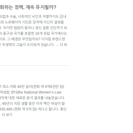
화하는 정책, 계속 유지될까?
 요법과 수술, 사회적인 낙인과 차별까지도 감내
마크와 노르웨이의 시민은 당국에 자신의 결정을
. 하지만 법원의 동의나 정신 질환 진단까지 요
의 동구권 국가를 포함한 18개 유럽 국가에서는
이죠. 그 배경은 무엇일까요? 이처럼 트랜스젠
운 우생학의 그늘이 드리워져 있습니다.
더 보
→
최소 미화 40만 달러(한화 약 4억6천만 원)
 센터(the National Women’s Law
금 격차에 대한 새로운 분석 결과를 내놓았습니다.
 40년의 직장 생활 동안 미국 백인 여성이 벌
,480 (한화 약 5억 원) 적다고 합니다. 흑인
더 보기
→