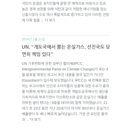
석탄의 장점은 정치인들에 분명 큰 매력으로 비춰지고 있죠.
높은 경제 성장을 위해 석탄과 같이 저렴한 에너지원을 찾는
신흥시장의 수요 역시 폭발적으로 증가하고 있어 이러한 전망
에 더욱 힘을
더 보기
→
2014년 1월 21일.
UN, “개도국에서 뿜는 온실가스, 선진국도 당
연히 책임 있다”
UN 기후변화에 관한 정부간 협의체(IPCC,
Intergovernmental Panel on Climate Change)가 오는 4
월 발표할 예정인 보고서 초안 내용을 영국 일간지 가디언
(Guardian)이 입수해 보도했습니다. IPCC는 세 번째로 발간
하는 보고서에서 선진국 소비자들의 상품에 대한 수요가 중국
을 비롯해 세계의 공장으로 떠오른 개발도상국에서의 생산을
지속적으로 부추기면서 이산화탄소와 같은 온실가스 배출을
위탁한 셈이 됐다는 내용을 데이터와 함께 지적했습니다. 21
세기 첫 10년 동안 지난 20세기의 마지막 30년보다 온실가스
배출량이 두 배나 빠르게 늘어났습니다. 가장 큰 요인은 중국
과
더 보기
→