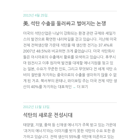
2013년 4월 25일.
美, 석탄 수출을 둘러싸고 벌어지는 논쟁
미국의 석탄산업은 나날이 강화되는 환경 관련 규제와 셰일가
스의 발견으로 확연한 내리막길을 걷고 있습니다. 지난해 미국
전체 전력생산량 가운데 석탄을 때 생산한 전기는 37.4%로
2007년 48.5%와 비교하면 크게 줄었습니다. 미국 석탄회사
들은 아시아로의 수출에서 활로를 모색하고 있습니다. 후쿠시
마 원전사고 이후 원자력 발전을 대체할 에너지원을 찾고 있
는 일본, 수요가 꾸준한 인도, 그리고 무엇보다 전 세계 석탄 소
비의 절반을 차지하는 중국으로의 수출을 생각하지 않을 수 없
게 된 거죠. 북서부의 몬태나, 와이오밍 주는 미국 전체 석탄 생
산의 40%를 차지하는 대표적인
더 보기
→
2012년 11월 13일.
석탄의 새로운 전성시대
태양열, 지열, 풍력 등 신재생 에너지가 주목 받고 있는 가운데
‘과거의 에너지’라는 이미지를 벗지 못한 석탄의 수요 또한 증
가하고 있습니다. 전력 생산의 55%를 석탄에 의존하고 있는