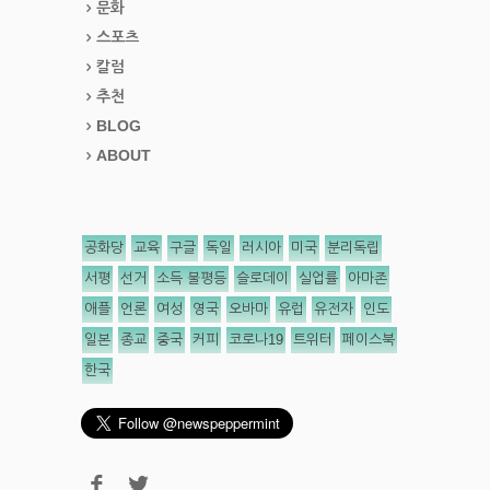
문화
스포츠
칼럼
추천
BLOG
ABOUT
공화당
교육
구글
독일
러시아
미국
분리독립
서평
선거
소득 불평등
슬로데이
실업률
아마존
애플
언론
여성
영국
오바마
유럽
유전자
인도
일본
종교
중국
커피
코로나19
트위터
페이스북
한국