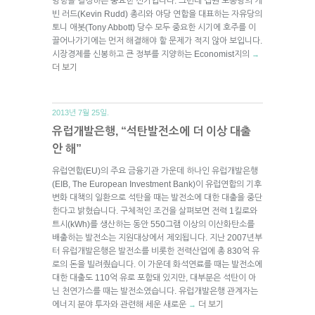
방향을 결정하는 중요한 선거입니다. 그런데 집권 노동당의 케
빈 러드(Kevin Rudd) 총리와 야당 연합을 대표하는 자유당의
토니 애봇(Tony Abbott) 당수 모두 중요한 시기에 호주를 이
끌어나가기에는 먼저 해결해야 할 문제가 적지 않아 보입니다.
시장경제를 신봉하고 큰 정부를 지양하는 Economist지의
→
더 보기
2013년 7월 25일.
유럽개발은행, “석탄발전소에 더 이상 대출
안 해”
유럽연합(EU)의 주요 금융기관 가운데 하나인 유럽개발은행
(EIB, The European Investment Bank)이 유럽연합의 기후
변화 대책의 일환으로 석탄을 때는 발전소에 대한 대출을 중단
한다고 밝혔습니다. 구체적인 조건을 살펴보면 전력 1킬로와
트시(kWh)를 생산하는 동안 550그램 이상의 이산화탄소를
배출하는 발전소는 지원대상에서 제외됩니다. 지난 2007년부
터 유럽개발은행은 발전소를 비롯한 전력산업에 총 830억 유
로의 돈을 빌려줬습니다. 이 가운데 화석연료를 때는 발전소에
대한 대출도 110억 유로 포함돼 있지만, 대부분은 석탄이 아
닌 천연가스를 때는 발전소였습니다. 유럽개발은행 관계자는
에너지 분야 투자와 관련해 세운 새로운
더 보기
→