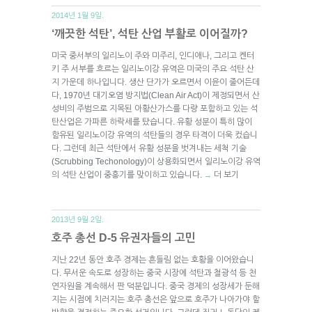
2014년 1월 9일.
‘깨끗한 석탄’, 석탄 산업 부활로 이어질까?
미국 중서부의 일리노이 주와 미주리, 인디애나, 그리고 켄터
키 주 서부를 흐르는 일리노이강 유역은 미국의 주요 석탄 산
지 가운데 하나입니다. 생산 단가가 오르면서 이윤이 줄어든데
다, 1970년 대기오염 방지법(Clean Air Act)이 제정되면서 산
성비의 주범으로 지목된 아황산가스를 다량 포함하고 있는 석
탄산업은 가파른 하락세를 탔습니다. 유황 성분이 특히 많이
함유된 일리노이강 유역의 석탄들의 경우 타격이 더욱 컸습니
다. 그런데 최근 석탄에서 유황 성분을 벗겨내는 세척 기술
(Scrubbing Techonology)이 상용화되면서 일리노이강 유역
의 석탄 산업이 중흥기를 맞이하고 있습니다.
더 보기
→
2013년 9월 2일.
호주 총선 D-5 유권자들의 고민
지난 22년 동안 호주 경제는 흔들림 없는 호황을 이어왔습니
다. 무서운 속도로 성장하는 중국 시장에 석탄과 철광석 등 천
연자원을 계속해서 판 덕분입니다. 중국 경제의 성장세가 둔해
지는 시점에 치러지는 호주 총선은 앞으로 호주가 나아가야 할