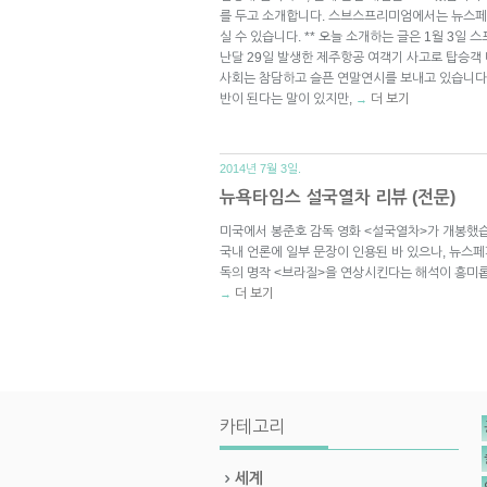
를 두고 소개합니다. 스브스프리미엄에서는 뉴스페
실 수 있습니다. ** 오늘 소개하는 글은 1월 3일
난달 29일 발생한 제주항공 여객기 사고로 탑승객
사회는 참담하고 슬픈 연말연시를 보내고 있습니다.
반이 된다는 말이 있지만,
더 보기
→
2014년 7월 3일.
뉴욕타임스 설국열차 리뷰 (전문)
미국에서 봉준호 감독 영화 <설국열차>가 개봉했
국내 언론에 일부 문장이 인용된 바 있으나, 뉴스
독의 명작 <브라질>을 연상시킨다는 해석이 흥미
더 보기
→
카테고리
세계