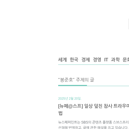
세계
한국
경제
경영
IT
과학
문
"봉준호" 주제의 글
2025년 2월 20일.
[뉴페@스프] 일상 덮친 참사 트라
법
뉴스페퍼민트는 SBS의 콘텐츠 플랫폼 스브스프리
선정해 번역하고, 글에 관한 해설을 쓰고 있습니다.