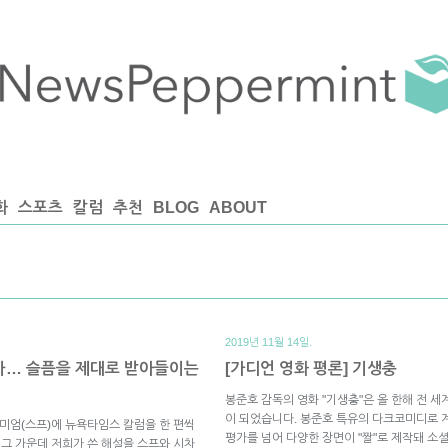
화
스포츠
칼럼
추천
BLOG
ABOUT
2019년 11월 14일.
우마… 슬픔을 제대로 받아들이는
[가디언 영화 평론] 기생충
봉준호 감독의 영화 "기생충"은 올 한해 전 
이 되었습니다. 봉준호 특유의 다크코미디로 
미엄(스프)에 뉴욕타임스 칼럼을 한 편씩
평가를 넘어 다양한 장면이 "짤"로 제작돼 소
 그 가운데 저희가 쓴 해설을 스프와 시차