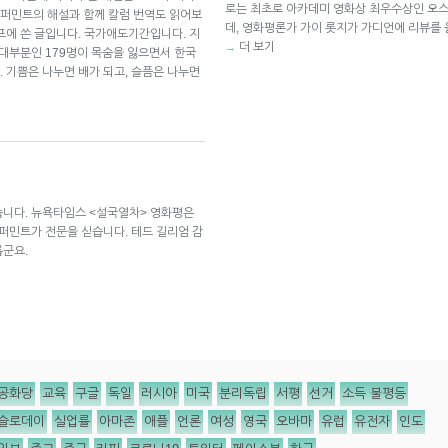
로는 최초로 아카데미 영화상 최우수상인 오스
퍼민트의 해설과 함께 칼럼 번역도 읽어보
데, 영화평론가 가이 롯지가 가디언에 리뷰를
 스프에 쓴 글입니다. 국가애도기간입니다. 지
더 보기
→
 대부분인 179명이 목숨을 잃으면서 한국
 기쁨은 나누면 배가 되고, 슬픔은 나누면
습니다. 뉴욕타임스 <설국열차> 영화평은
페퍼민트가 전문을 싣습니다. 테드 길리엄 감
롭군요.
공화당
교육
구글
독일
러시아
미국
분리독립
서평
선거
소득 불평등
슬로데이
실업률
아마존
애플
언론
여성
영국
오바마
유럽
유전자
인도