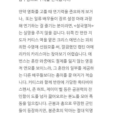
만약 영화를 고를 때 연기력을 중요하게 보거
나, 또는 일류 배우들이 장르 설정 아래 과장
해 연기하는 걸 즐기는 분이라면, <설국열차>
는 실망을 주지 않을 겁니다. 뒤쪽 칸 반란 지
도자 커티스 역을 맡은 크리스 에번스는 꾀죄
죄한 수염에 선원모를 써, 깔끔했던 캡틴 아메
리카의 카리스마는 찾아보기 어렵습니다. 에
번스는 혼란 와중에도 절제를 잃지 않는 영웅
적 면모를 보이느라, 그 혼란의 일부를 제공하
는 다른 배우들보다는 흥미를 끌 여지가 적습
니다. 커티스와 함께 반란에 가담한 옥타비아
스펜서, 존 허트, 제이미 벨 등은 공권력의 잔
인함이 도를 넘자 끓어오르는 분노를 모아 폭
동을 일으킵니다. 곤봉과 총으로 무장한 군인
들이 등장하지만, 봉준호의 악마는 절대 익명