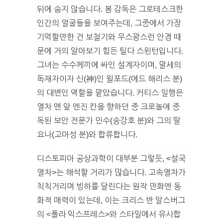
뒤에 숨지 않습니다. 봉 감독은 그로테스크한
인간의 얼굴들을 보여주는데, 그중에서 가장
기억할만한 건 보철기와 우스꽝스런 안경 때
문에 거의 알아보기 힘든 틸다 스윈턴입니다.
그녀는 수수께끼에 싸인 설계자이며, 말세의
독재자이자 신(神)인 윌포드(에드 해리스 분)
의 대변인 역할을 맡았습니다. 커티스 일행은
열차 맨 앞 엔진 칸을 향하던 중 크로놀에 중
독된 보안 전문가 민수(송강호 분)와 그의 딸
요나(고아성 분)와 합류합니다.
디스토피아 공상과학이 대부분 그렇듯, <설국
열차>는 해석할 거리가 많습니다. 고속열차가
칙칙거리며 빙하를 달린다는 원작 만화엔 동
화적 매력이 있는데, 이는 크리스 반 알스버그
의 <폴라 익스프레스>와 스타일에서 유사합