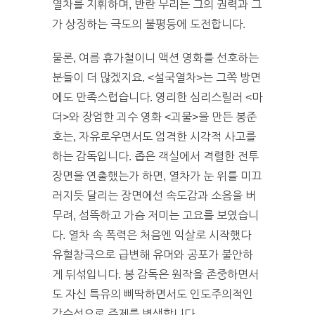
열차를 지휘하며, 반란 무리는 그의 권력과 그
가 상징하는 극도의 불평등에 도전합니다.
물론, 여름 휴가철이니 액션 영화를 선호하는
분들이 더 많겠지요. <설국열차>는 그쪽 방면
에도 만족스럽습니다. 영리한 심리스릴러 <마
더>와 장엄한 괴수 영화 <괴물>을 만든 봉준
호는, 자유로우면서도 엄격한 시각적 사고를
하는 감독입니다. 좁은 객실에서 격렬한 전투
장면을 연출했는가 하면, 열차가 눈 위를 미끄
러지듯 달리는 장면에선 속도감과 소음을 버
무려, 섬뜩하고 가슴 저미는 고요를 보였습니
다. 열차 속 폭력은 처음엔 익살로 시작했다
유혈참극으로 급변해 유머와 공포가 불안하
게 뒤섞입니다. 봉 감독은 원작을 존중하면서
도 자신 특유의 삐딱하면서도 인도주의적인
감수성으로 주제를 변색합니다.