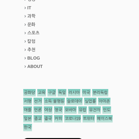
IT
과학
문화
스포츠
칼럼
추천
BLOG
ABOUT
공화당
교육
구글
독일
러시아
미국
분리독립
서평
선거
소득 불평등
슬로데이
실업률
아마존
애플
언론
여성
영국
오바마
유럽
유전자
인도
일본
종교
중국
커피
코로나19
트위터
페이스북
한국