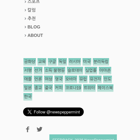
스포츠
칼럼
추천
BLOG
ABOUT
공화당
교육
구글
독일
러시아
미국
분리독립
서평
선거
소득 불평등
슬로데이
실업률
아마존
애플
언론
여성
영국
오바마
유럽
유전자
인도
일본
종교
중국
커피
코로나19
트위터
페이스북
한국