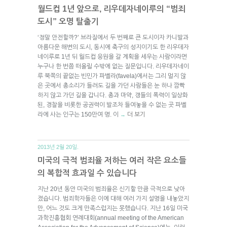
월드컵 1년 앞으로, 리우데자네이루의 “범죄
도시” 오명 탈출기
‘정말 안전할까?’ 브라질에서 두 번째로 큰 도시이자 카니발과
아름다운 해변의 도시, 동시에 축구의 성지이기도 한 리우데자
네이루로 1년 뒤 월드컵 응원을 갈 계획을 세우는 사람이라면
누구나 한 번쯤 떠올릴 수밖에 없는 질문입니다. 리우데자네이
루 북쪽의 끝없는 빈민가 파벨라(favela)에서는 그리 멀지 않
은 곳에서 총소리가 들려도 길을 가던 사람들은 눈 하나 깜빡
하지 않고 가던 길을 갑니다. 총과 마약, 갱들의 폭력이 일상화
된, 경찰을 비롯한 공권력이 발조차 들여놓을 수 없는 곳 파벨
라에 사는 인구는 150만여 명. 이
더 보기
→
2013년 2월 20일.
미국의 극적 범죄율 저하는 여러 작은 요소들
의 복합적 효과일 수 있습니다
지난 20년 동안 미국의 범죄율은 신기할 만큼 극적으로 낮아
졌습니다. 범죄학자들은 이에 대해 여러 가지 설명을 내놓았지
만, 어느 것도 크게 만족스럽지는 못했습니다. 지난 16일 미국
과학진흥협회 연례대회(annual meeting of the American