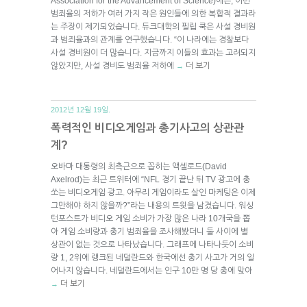
Association for the Advancement of Science)에는, 이런
범죄율의 저하가 여러 가지 작은 원인들에 의한 복합적 결과라
는 주장이 제기되었습니다. 듀크대학의 필립 쿡은 사설 경비원
과 범죄율과의 관계를 연구했습니다. “이 나라에는 경찰보다
사설 경비원이 더 많습니다. 지금까지 이들의 효과는 고려되지
않았지만, 사설 경비도 범죄율 저하에
더 보기
→
2012년 12월 19일.
폭력적인 비디오게임과 총기사고의 상관관
계?
오바마 대통령의 최측근으로 꼽히는 액셀로드(David
Axelrod)는 최근 트위터에 “NFL 경기 끝난 뒤 TV 광고에 총
쏘는 비디오게임 광고. 아무리 게임이라도 살인 마케팅은 이제
그만해야 하지 않을까?”라는 내용의 트윗을 남겼습니다. 워싱
턴포스트가 비디오 게임 소비가 가장 많은 나라 10개국을 뽑
아 게임 소비량과 총기 범죄율을 조사해봤더니 둘 사이에 별
상관이 없는 것으로 나타났습니다. 그래프에 나타나듯이 소비
량 1, 2위에 랭크된 네덜란드와 한국에선 총기 사고가 거의 일
어나지 않습니다. 네덜란드에서는 인구 10만 명 당 총에 맞아
더 보기
→