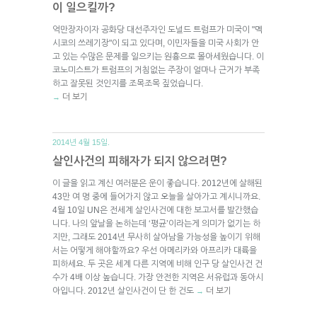
이 일으킬까?
억만장자이자 공화당 대선주자인 도널드 트럼프가 미국이 "멕
시코의 쓰레기장"이 되고 있다며, 이민자들을 미국 사회가 안
고 있는 수많은 문제를 일으키는 원흉으로 몰아세웠습니다. 이
코노미스트가 트럼프의 거침없는 주장이 얼마나 근거가 부족
하고 잘못된 것인지를 조목조목 짚었습니다.
더 보기
→
2014년 4월 15일.
살인사건의 피해자가 되지 않으려면?
이 글을 읽고 계신 여러분은 운이 좋습니다. 2012년에 살해된
43만 여 명 중에 들어가지 않고 오늘을 살아가고 계시니까요.
4월 10일 UN은 전세계 살인사건에 대한 보고서를 발간했습
니다. 나의 앞날을 논하는데 ‘평균’이라는게 의미가 없기는 하
지만, 그래도 2014년 무사히 살아남을 가능성을 높이기 위해
서는 어떻게 해야할까요? 우선 아메리카와 아프리카 대륙을
피하세요. 두 곳은 세계 다른 지역에 비해 인구 당 살인사건 건
수가 4배 이상 높습니다. 가장 안전한 지역은 서유럽과 동아시
아입니다. 2012년 살인사건이 단 한 건도
더 보기
→