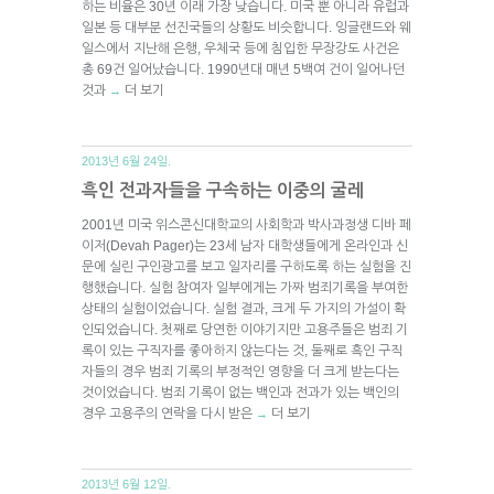
하는 비율은 30년 이래 가장 낮습니다. 미국 뿐 아니라 유럽과
일본 등 대부분 선진국들의 상황도 비슷합니다. 잉글랜드와 웨
일스에서 지난해 은행, 우체국 등에 침입한 무장강도 사건은
총 69건 일어났습니다. 1990년대 매년 5백여 건이 일어나던
것과
더 보기
→
2013년 6월 24일.
흑인 전과자들을 구속하는 이중의 굴레
2001년 미국 위스콘신대학교의 사회학과 박사과정생 디바 페
이저(Devah Pager)는 23세 남자 대학생들에게 온라인과 신
문에 실린 구인광고를 보고 일자리를 구하도록 하는 실험을 진
행했습니다. 실험 참여자 일부에게는 가짜 범죄기록을 부여한
상태의 실험이었습니다. 실험 결과, 크게 두 가지의 가설이 확
인되었습니다. 첫째로 당연한 이야기지만 고용주들은 범죄 기
록이 있는 구직자를 좋아하지 않는다는 것, 둘째로 흑인 구직
자들의 경우 범죄 기록의 부정적인 영향을 더 크게 받는다는
것이었습니다. 범죄 기록이 없는 백인과 전과가 있는 백인의
경우 고용주의 연락을 다시 받은
더 보기
→
2013년 6월 12일.