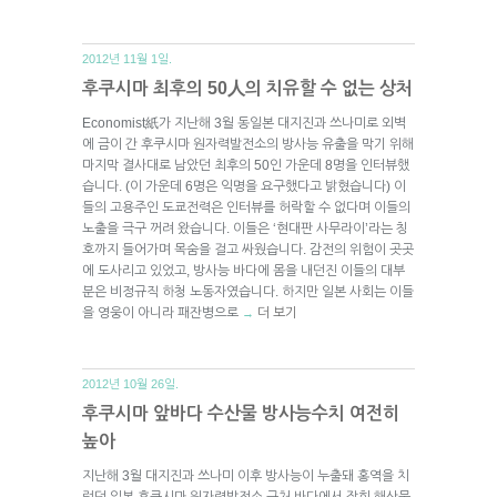
2012년 11월 1일.
후쿠시마 최후의 50人의 치유할 수 없는 상처
Economist紙가 지난해 3월 동일본 대지진과 쓰나미로 외벽
에 금이 간 후쿠시마 원자력발전소의 방사능 유출을 막기 위해
마지막 결사대로 남았던 최후의 50인 가운데 8명을 인터뷰했
습니다. (이 가운데 6명은 익명을 요구했다고 밝혔습니다) 이
들의 고용주인 도쿄전력은 인터뷰를 허락할 수 없다며 이들의
노출을 극구 꺼려 왔습니다. 이들은 ‘현대판 사무라이’라는 칭
호까지 들어가며 목숨을 걸고 싸웠습니다. 감전의 위험이 곳곳
에 도사리고 있었고, 방사능 바다에 몸을 내던진 이들의 대부
분은 비정규직 하청 노동자였습니다. 하지만 일본 사회는 이들
을 영웅이 아니라 패잔병으로
더 보기
→
2012년 10월 26일.
후쿠시마 앞바다 수산물 방사능수치 여전히
높아
지난해 3월 대지진과 쓰나미 이후 방사능이 누출돼 홍역을 치
렀던 일본 후쿠시마 원자력발전소 근처 바다에서 잡힌 해산물