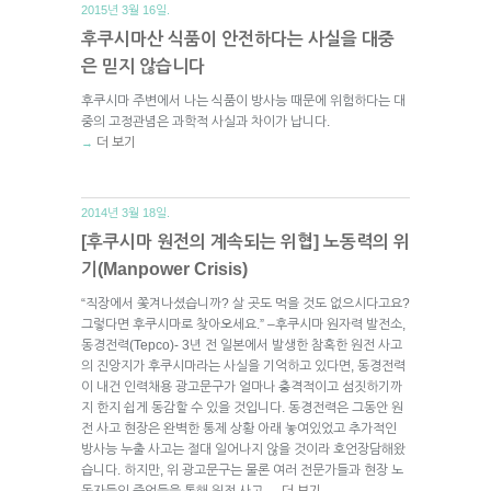
2015년 3월 16일.
후쿠시마산 식품이 안전하다는 사실을 대중
은 믿지 않습니다
후쿠시마 주변에서 나는 식품이 방사능 때문에 위험하다는 대
중의 고정관념은 과학적 사실과 차이가 납니다.
더 보기
→
2014년 3월 18일.
[후쿠시마 원전의 계속되는 위협] 노동력의 위
기(Manpower Crisis)
“직장에서 쫓겨나셨습니까? 살 곳도 먹을 것도 없으시다고요?
그렇다면 후쿠시마로 찾아오세요.” –후쿠시마 원자력 발전소,
동경전력(Tepco)- 3년 전 일본에서 발생한 참혹한 원전 사고
의 진앙지가 후쿠시마라는 사실을 기억하고 있다면, 동경전력
이 내건 인력채용 광고문구가 얼마나 충격적이고 섬짓하기까
지 한지 쉽게 동감할 수 있을 것입니다. 동경전력은 그동안 원
전 사고 현장은 완벽한 통제 상황 아래 놓여있었고 추가적인
방사능 누출 사고는 절대 일어나지 않을 것이라 호언장담해왔
습니다. 하지만, 위 광고문구는 물론 여러 전문가들과 현장 노
동자들의 증언들을 통해 원전 사고
더 보기
→