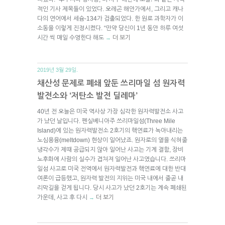
적인 기사 제목들이 있었다. 오레곤 해안가에서, 그리고 캐나
다의 연어에서 세슘-134가 검출되었다. 한 원로 과학자가 이
소동을 이렇게 진정시켰다. “만약 당신이 1년 동안 하루 여섯
시간 씩 매일 수영한다 해도
더 보기
→
2019년 3월 29일.
채산성 문제로 폐쇄 앞둔 쓰리마일 섬 원자력
발전소와 ‘저탄소 발전 딜레마’
40년 전 오늘은 미국 역사상 가장 심각한 원자력발전소 사고
가 났던 날입니다. 펜실베니아주 쓰리마일섬(Three Mile
Island)에 있는 원자력발전소 2호기의 핵연료가 녹아내리는
노심용융(meltdown) 현상이 일어났죠. 원자로의 열을 식혀줄
냉각수가 제때 공급되지 않아 일어난 사고는 기계 결함, 장비
노후화에 사람의 실수가 겹쳐져 일어난 사고였습니다. 쓰리마
일섬 사고로 미국 전역에서 원자력발전과 핵연료에 대한 반대
여론이 급등했고, 원자력 발전의 지위는 미국 내에서 줄곧 내
리막길을 걷게 됩니다. 당시 사고가 났던 2호기는 계속 폐쇄된
가운데, 사고 후 다시
더 보기
→