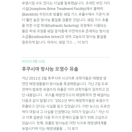
오염시킬 수도 있다는 사실을 발표했습니다. 조세핀 브린 처리
시설(Josephine Brine Treatment Facility)에서 블랙릭
(Balcklick) 하천으로 방출된 쉐일 가스 추출수에서 기준치 보
다 훨씬 높은 방사능 물질을 검출한 것입니다. 쉐일 가스 추출
을 위한 수압 파쇄(hydraulic facturing) 과정에서 사용되는
물은 파쇄 과정중 쉐일 암석층에 자연적으로 존재하는 방사성
소금물(radioactive brine)과 섞여 고농도의 방사능 물질을
함유하게 됩니다. 따라서, 쉐일 가스
더 보기
→
2013년 8월 14일.
후쿠시마 방사능 오염수 유출
지난 2011년 3월 후쿠시마 사고이후 과학자들은 태평양 양
연안 해양생물들의 방사능을 측정해왔습니다. 지난 2일 도쿄
전력이 발표한 오염수의 유출은 이미 과학자들이 짐작하고 있
던 내용입니다. 우즈홀 해양연구소의 해양화학자 켄 베셀러는
다음과 같이 말합니다. “2011년 부터 해양학자들은 오염수가
유출되고 있다는 사실을 알고 있었습니다. 이번 뉴스는 도쿄전
력이 마침내 그 사실을 인정했다는 의미가 있습니다.” 지난 사
고 이후 일본은 다음 두가지 문제의 답을 찾기 위해 고심하고
있습니다. 첫째, 유출된 방사능은 어떤 식으로 해양생태계를
오염시키며 이는 해양생물을
더 보기
→