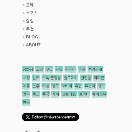
문화
스포츠
칼럼
추천
BLOG
ABOUT
공화당
교육
구글
독일
러시아
미국
분리독립
서평
선거
소득 불평등
슬로데이
실업률
아마존
애플
언론
여성
영국
오바마
유럽
유전자
인도
일본
종교
중국
커피
코로나19
트위터
페이스북
한국