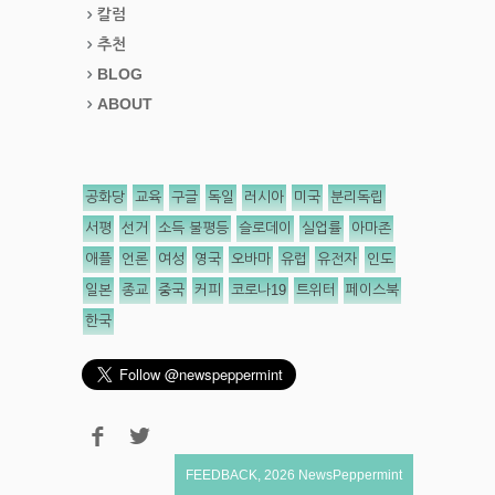
칼럼
추천
BLOG
ABOUT
공화당
교육
구글
독일
러시아
미국
분리독립
서평
선거
소득 불평등
슬로데이
실업률
아마존
애플
언론
여성
영국
오바마
유럽
유전자
인도
일본
종교
중국
커피
코로나19
트위터
페이스북
한국
FEEDBACK
,
2026
NewsPeppermint