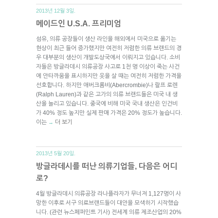
2013년 12월 3일.
메이드인 U.S.A. 프리미엄
섬유, 의류 공장들이 생산 라인을 해외에서 미국으로 옮기는
현상이 최근 들어 증가했지만 여전히 저렴한 의류 브랜드의 경
우 대부분의 생산이 개발도상국에서 이뤄지고 있습니다. 소비
자들은 방글라데시 의류공장 사고로 1천 명 이상이 죽는 사건
에 안타까움을 표시하지만 옷을 살 때는 여전히 저렴한 가격을
선호합니다. 하지만 애버크롬비(Abercrombie)나 랄프 로렌
(Ralph Lauren)과 같은 고가의 의류 브랜드들은 미국 내 생
산을 늘리고 있습니다. 중국에 비해 미국 국내 생산은 인건비
가 40% 정도 높지만 실제 판매 가격은 20% 정도가 높습니다.
이는
더 보기
→
2013년 5월 20일.
방글라데시를 떠난 의류기업들, 다음은 어디
로?
4월 방글라데시 의류공장 라나플라자가 무너져 1,127명이 사
망한 이후로 서구 의료브랜드들이 대안을 모색하기 시작했습
니다. (관련 뉴스페퍼민트 기사) 전세계 의류 제조산업의 20%