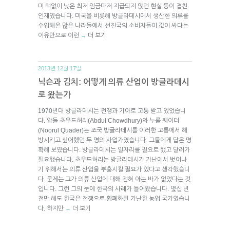
미 턱없이 낮은 최저 임금마저 지급되지 않던 현실 등이 겹친
인재였습니다. 미국을 비롯해 방글라데시에서 생산한 의류를
수입해온 많은 나라들에서 선진국의 소비자들이 값이 싸다는
이유만으로 이런
더 보기
→
2013년 12월 17일.
닉슨과 김치: 어떻게 의류 산업이 방글라데시
로 왔는가
1970년대 방글라데시는 전쟁과 기아로 고통 받고 있었습니
다. 압둘 초우드허리(Abdul Chowdhury)와 누룰 퀘이더
(Noorul Quader)는 조국 방글라데시를 이러한 고통에서 해
방시키고 싶어했던 두 명의 사업가였습니다. 그들에게 답은 명
확해 보였습니다. 방글라데시는 일자리를 필요로 했고 달러가
필요했습니다. 초우드허리는 방글라데시가 가난에서 벗어나
기 위해서는 의류 산업을 부흥시킬 필요가 있다고 생각했습니
다. 문제는 그가 의류 산업에 대해 전혀 아는 바가 없었다는 것
입니다. 그런 그의 눈에 한국의 사례가 들어왔습니다. 몇십 년
전만 해도 한국은 전쟁으로 황폐화된 가난한 농업 국가였습니
다. 하지만
더 보기
→