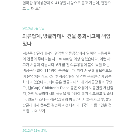
열악한 경제상황이 이 41명을 사망으로 몰고 가는데, 연간으
로
더 보기
→
2013년 5월 3일.
의류업계, 방글라데시 건물 붕괴사고에 책임
있나
지난주 방글라데시의 열악한 의류공장에서 일하던 노동자들
이 건물이 무너지는 사고로 400명 이상 숨졌습니다. 이번 사
고가 처음이 아닙니다. 6개월 전 의류공장에 불이 났을 때는
비상구가 없어 112명이 숨졌습니다. 이에 서구 의류브랜드들
이 운영하는 개도국의 현지공장들의 열악한 근로환경이 공론
화되고 있습니다. 베네통은 방글라데시 내 거래공장을 바꾸었
고, 갭(Gap), Children’s Place 등은 어떻게 노동권을 개선할
지, 아예 방글라데시의 공장을 철수해야 할지 검토하고 있습니
다. 월트 디즈니는 지난 11월의 방글라데시 화재사고 후, 3월
방글라데시 철수를 결정하고 전세계 거래국의 노동조건을 검
토한
더 보기
→
2012년 11월 2일.