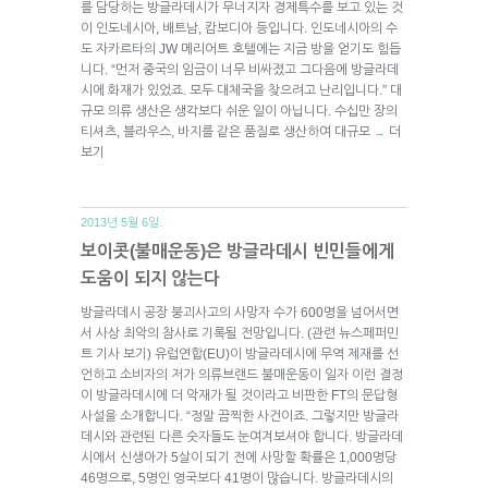
를 담당하는 방글라데시가 무너지자 경제특수를 보고 있는 것
이 인도네시아, 배트남, 캄보디아 등입니다. 인도네시아의 수
도 자카르타의 JW 메리어트 호텔에는 지금 방을 얻기도 힘듭
니다. “먼저 중국의 임금이 너무 비싸졌고 그다음에 방글라데
시에 화재가 있었죠. 모두 대체국을 찾으려고 난리입니다.” 대
규모 의류 생산은 생각보다 쉬운 일이 아닙니다. 수십만 장의
티셔츠, 블라우스, 바지를 같은 품질로 생산하여 대규모
더
→
보기
2013년 5월 6일.
보이콧(불매운동)은 방글라데시 빈민들에게
도움이 되지 않는다
방글라데시 공장 붕괴사고의 사망자 수가 600명을 넘어서면
서 사상 최악의 참사로 기록될 전망입니다. (관련 뉴스페퍼민
트 기사 보기) 유럽연합(EU)이 방글라데시에 무역 제재를 선
언하고 소비자의 저가 의류브랜드 불매운동이 일자 이런 결정
이 방글라데시에 더 악재가 될 것이라고 비판한 FT의 문답형
사설을 소개합니다. “정말 끔찍한 사건이죠. 그렇지만 방글라
데시와 관련된 다른 숫자들도 눈여겨보셔야 합니다. 방글라데
시에서 신생아가 5살이 되기 전에 사망할 확률은 1,000명당
46명으로, 5명인 영국보다 41명이 많습니다. 방글라데시의