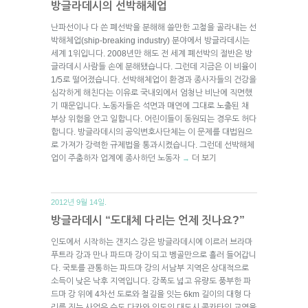
방글라데시의 선박해체업
난파선이나 다 쓴 폐선박을 분해해 쓸만한 고철을 골라내는 선
박해체업(ship-breaking industry) 분야에서 방글라데시는
세계 1위입니다. 2008년만 해도 전 세계 폐선박의 절반은 방
글라데시 사람들 손에 분해됐습니다. 그런데 지금은 이 비율이
1/5로 떨어졌습니다. 선박해체업이 환경과 종사자들의 건강을
심각하게 해친다는 이유로 국내외에서 엄청난 비난에 직면했
기 때문입니다. 노동자들은 석면과 매연에 그대로 노출된 채
부상 위험을 안고 일합니다. 어린이들이 동원되는 경우도 허다
합니다. 방글라데시의 공익변호사단체는 이 문제를 대법원으
로 가져가 강력한 규제법을 통과시켰습니다. 그런데 선박해체
업이 주춤하자 업계에 종사하던 노동자
더 보기
→
2012년 9월 14일.
방글라데시 “도대체 다리는 언제 짓나요?”
인도에서 시작하는 갠지스 강은 방글라데시에 이르러 브라마
푸트라 강과 만나 파드마 강이 되고 벵골만으로 흘러 들어갑니
다. 국토를 관통하는 파드마 강의 서남부 지역은 상대적으로
소득이 낮은 낙후 지역입니다. 강폭도 넓고 유량도 풍부한 파
드마 강 위에 4차선 도로와 철길을 잇는 6km 길이의 대형 다
리를 짓는 사업은 수도 다카와 인도의 대도시 콜카타의 교역을