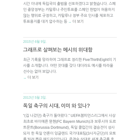
시간 이내에 독립국의 출범을 선포하겠다고 밝혔습니다. 스페
인 중앙정부는 카탈루냐 주민투표를 스페인 헌법이 허용하지
않는 행위로 규정하고, 카탈루냐 정부 주요 인사를 체포하고
투표용지를 대거 압수하는 등
더 보기
→
2015년 6월 9일.
그래프로 살펴보는 메시의 위대함
최근 기록을 망라하여 그래프로 정리한 FiveThirthEight의 기
사를 소개합니다. 어떤 잣대를 갖다 대더라도 메시를 따라올
선수는 없어 보입니다.
더 보기
→
2013년 5월 3일.
독일 축구의 시대, 이미 와 있나?
“(집 나갔던) 축구가 돌아왔다.” UEFA챔피언스리그에서 사상
최초로 바이에른 뮌헨(FC Bayern Munich)과 보루시아 도르
트문트(Borussia Dortmund), 독일 클럽간의 결승전이 성사
되자 한 독일 언론이 잉글랜드 국가대표팀(3사자군단)의 모토
를 빌려 뽑은 헤드라인입니다. 준결승 상대로 세계 축구를 호