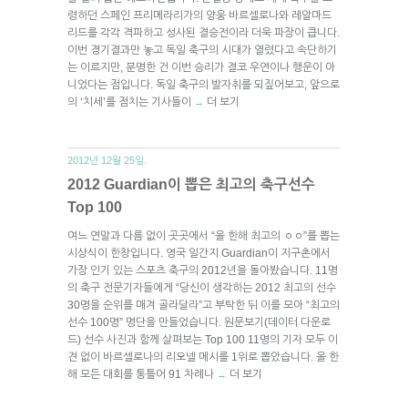
령하던 스페인 프리메라리가의 양웅 바르셀로나와 레알마드
리드를 각각 격파하고 성사된 결승전이라 더욱 파장이 큽니다.
이번 경기결과만 놓고 독일 축구의 시대가 열렸다고 속단하기
는 이르지만, 분명한 건 이번 승리가 결코 우연이나 행운이 아
니었다는 점입니다. 독일 축구의 발자취를 되짚어보고, 앞으로
의 ‘치세’를 점치는 기사들이
더 보기
→
2012년 12월 25일.
2012 Guardian이 뽑은 최고의 축구선수
Top 100
여느 연말과 다름 없이 곳곳에서 “올 한해 최고의 ㅇㅇ”를 뽑는
시상식이 한창입니다. 영국 일간지 Guardian이 지구촌에서
가장 인기 있는 스포츠 축구의 2012년을 돌아봤습니다. 11명
의 축구 전문기자들에게 “당신이 생각하는 2012 최고의 선수
30명을 순위를 매겨 골라달라”고 부탁한 뒤 이를 모아 “최고의
선수 100명” 명단을 만들었습니다. 원문보기(데이터 다운로
드) 선수 사진과 함께 살펴보는 Top 100 11명의 기자 모두 이
견 없이 바르셀로나의 리오넬 메시를 1위로 뽑았습니다. 올 한
해 모든 대회를 통틀어 91 차례나
더 보기
→