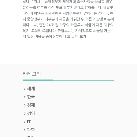
루냐 주지사는 중앙정부가 세제개혁 요구사항을 묵살할 경우
분리독립 여부를 정식 투표에 부치겠다고 밝혔습니다. 까딸루
냐의 개혁안은 조세권한을 지방정부로 이양하라는 겁니다. 현
재 중앙정부가 대부분의 세금을 거둬간 뒤 이를 지방별로 분배
하다 보니, 연간 24조 원 가량의 까딸루냐 세금이 다른 지방의
복지, 교육에 쓰입니다. 까딸루냐는 자체적으로 세금을 거둔
뒤 일정 비율을 중앙정부에 내고
더 보기
→
카테고리
세계
한국
경제
경영
IT
과학