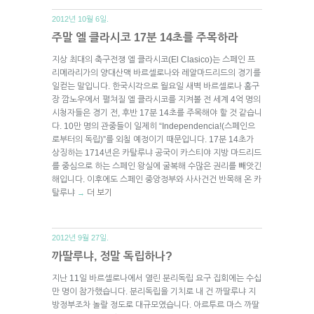
2012년 10월 6일.
주말 엘 클라시코 17분 14초를 주목하라
지상 최대의 축구전쟁 엘 클라시코(El Clasico)는 스페인 프
리메라리가의 양대산맥 바르셀로나와 레알마드리드의 경기를
일컫는 말입니다. 한국시각으로 월요일 새벽 바르셀로나 홈구
장 깜노우에서 펼쳐질 엘 클라시코를 지켜볼 전 세계 4억 명의
시청자들은 경기 전, 후반 17분 14초를 주목해야 할 것 같습니
다. 10만 명의 관중들이 일제히 “Independencia!(스페인으
로부터의 독립)”를 외칠 예정이기 때문입니다. 17분 14초가
상징하는 1714년은 카탈루냐 공국이 카스티야 지방 마드리드
를 중심으로 하는 스페인 왕실에 굴복해 수많은 권리를 빼앗긴
해입니다. 이후에도 스페인 중앙정부와 사사건건 반목해 온 카
탈루냐
더 보기
→
2012년 9월 27일.
까딸루냐, 정말 독립하나?
지난 11일 바르셀로나에서 열린 분리독립 요구 집회에는 수십
만 명이 참가했습니다. 분리독립을 기치로 내 건 까딸루냐 지
방정부조차 놀랄 정도로 대규모였습니다. 아르투르 마스 까딸