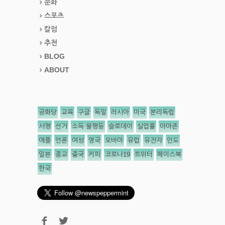
문화
스포츠
칼럼
추천
BLOG
ABOUT
공화당
교육
구글
독일
러시아
미국
분리독립
서평
선거
소득 불평등
슬로데이
실업률
아마존
애플
언론
여성
영국
오바마
유럽
유전자
인도
일본
종교
중국
커피
코로나19
트위터
페이스북
한국