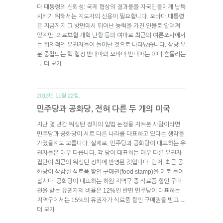
마 대통령의 신뢰성: 국제 협상의 결과물을 자국민들에게 납득
시키기 위해서는 지도자의 신용이 필요합니다. 오바마 대통령
은 지금까지 그 방면에서 뛰어난 능력을 가진 인물로 알려져
있지만, 의료보험 개혁 난항 등의 여파로 최근의 여론조사에서
는 회의적인 유권자들이 늘어난 것으로 나타났습니다. 상당 부
분 중첩되는 핵 협정 반대파와 오바마 반대파는 이미 흔들리는
더 보기
→
2013년 11월 22일.
민주당과 공화당, 전혀 다른 두 개의 미국
지난 몇 년간 워싱턴 정치의 입법 논쟁을 지켜본 사람이라면
민주당과 공화당이 서로 다른 나라를 대표하고 있다는 생각을
가졌을지도 모릅니다. 실제로, 민주당과 공화당이 대표하는 유
권자들은 매우 다릅니다. 각 당이 대표하는 매우 다른 유권자
집단이 최근의 워싱턴 정치에 반영된 것입니다. 먼저, 최근 공
화당이 삭감한 식료품 할인 구매권(food stamp)을 예로 들어
봅시다. 공화당이 대표하는 하원 지역구 중 식료품 할인 구매
권을 받는 유권자의 비율은 12%인 반면 민주당이 대표하는
지역구에서는 15%의 유권자가 식료품 할인 구매권을 받고
→
더 보기