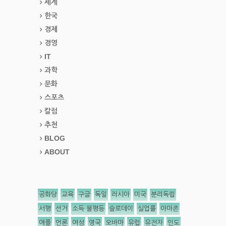
세계
한국
경제
경영
IT
과학
문화
스포츠
칼럼
추천
BLOG
ABOUT
공화당
교육
구글
독일
러시아
미국
분리독립
서평
선거
소득 불평등
슬로데이
실업률
아마존
애플
언론
여성
영국
오바마
유럽
유전자
인도