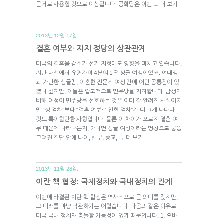
근거로 사용할 것으로 예상됩니다. 공화당은 이번
더 보기
→
2013년 12월 17일.
결혼 여부와 지지 정당의 상관관계
미국의 결혼율 감소가 선거 지형에도 영향을 미치고 있습니다.
지난 대선에서 유권자의 4분의 1은 싱글 여성이었죠. 여대생
과 가난한 싱글맘, 이혼한 전문직 여성 간에 어떤 공통점이 있
겠나 싶지만, 이들은 압도적으로 민주당을 지지합니다. 남성에
비해 여성이 민주당을 선호하는 것은 이미 잘 알려진 사실이지
만 “성 격차”보다 “결혼 여부로 인한 격차”가 더 크게 나타나는
것도 특이할만한 사항입니다. 물론 이 차이가 오로지 결혼 여
부 때문에 나타나는지, 아니면 싱글 여성이라는 명칭으로 뭉뚱
그려진 집단 안에 나이, 빈부, 종교,
더 보기
→
2013년 11월 28일.
이란 핵 협정: 국제정치와 국내정치의 관계
이번에 타결된 이란 핵 협정은 역사적으로 큰 의미를 갖지만,
그 미래를 마냥 낙관하기는 어렵습니다. 다음과 같은 이유로
미국 국내 정치와 충돌할 가능성이 있기 때문입니다. 1. 오바