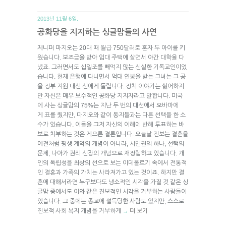
2013년 11월 6일.
공화당을 지지하는 싱글맘들의 사연
제니퍼 마지오는 20대 때 월급 750달러로 혼자 두 아이를 키
웠습니다. 보조금을 받아 임대 주택에 살면서 야간 대학을 다
녔죠. 그러면서도 십일조를 빼먹지 않는 신실한 기독교인이었
습니다. 현재 은행에 다니면서 억대 연봉을 받는 그녀는 그 공
을 정부 지원 대신 신에게 돌립니다. 정치 이야기는 싫어하지
만 자신은 매우 보수적인 공화당 지지자라고 말합니다. 미국
에 사는 싱글맘의 75%는 지난 두 번의 대선에서 오바마에
게 표를 줬지만, 마지오와 같이 동지들과는 다른 선택을 한 소
수가 있습니다. 이들을 그저 자신의 이해에 반해 투표하는 바
보로 치부하는 것은 게으른 결론입니다. 오늘날 진보는 결혼을
예전처럼 평생 계약의 개념이 아니라, 시민권의 하나, 선택의
문제, 나아가 권리 신장의 개념으로 재정립하고 있습니다. 개
인의 독립성을 최상의 선으로 보는 이데올로기 속에서 전통적
인 결혼과 가족의 가치는 사라져가고 있는 것이죠. 하지만 결
혼에 대해서라면 누구보다도 냉소적인 시각을 가질 것 같은 싱
글맘 중에서도 이와 같은 진보적인 시각을 거부하는 사람들이
있습니다. 그 중에는 종교에 설득당한 사람도 있지만, 스스로
진보적 사회 복지 개념을 거부하게
더 보기
→