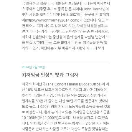
극 활용하고 있습니다. 예를 들어보겠습니다. 대문에 메사추세
츠 주에서 민주당 후보로 등록한 존 티어니(John Tierney)의
멋진 사진과 함께 “존 티어니를 의회로”라는 문구를 건 홈페이
지(http://www.johntierney2014.com/)가 있습니다. 얼핏 보
면 티어니 지지 사이트 같아 보이지만, 자세한 내용을 살펴보
면 “티어니는 가장 극단적이고 당파적인 인물 중 한 사람으로,
의회에 진출했다가는 중산층의 은퇴 설계를 박살낼 법안에 표
를 던질 것”이라는 등, 그를 뽑아서는 안 될 이유들을 잔뜩 열
거하고 있죠. 하단에는 기부 버튼까지 마련되어
더 보기
→
2014년 2월 20일.
최저임금 인상의 빛과 그림자
미국 의회예산국 (The Congressional Budget Office)이 지
난 18일 발표한 보고서에 따르면 민주당과 오바마 대통령이
추진하고 있는 최저임금 인상안은 오는 2016년 상반기까지
일자리를 50만 개 줄이는 대신 90만 가구를 빈곤에서 벗어나
도록 돕고, 1,650만 명의 저임금 노동자들의 소득을 올릴 것으
로 예상됩니다. 현재 논의되고 있는 최저임금 인상안은 시급을
10.10달러(약 11,000원)로 올리는 내용을 골자로 하고 있습
니다. 의회예산국의 이번 보고서는 최저임금 인상을 지지하는
사람들과 반대하는 사람들 모두가 자신의 주장을 뒷받침하는