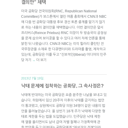
결의안” 채택
미국 공화당 전국위원회(RNC, Republican National
Committee)가 보스톤에서 열린 여름 총회에서 CNN과 NBC
에 다음 번 공화당 대통령 후보 경선 토론 중계를 맡기지 않기
로 하는 내용의 결의안을 채택했습니다. 이번 결의안은 앞서
프리버스(Reince Priebus) RNC 의장이 두 방송국의 공정성
을 문제 삼으며 보이콧을 할 수 있다고 여러 차례 언론을 통해
밝힌 뒤 나왔습니다. CNN과 NBC는 각각 힐러리 클린턴 전
국무장관을 소재로 한 다큐멘터리와 드라마를 촬영, 제작하고
있는데, 공화당은 이를 두고 “진보적인(liberal) 미디어의 민주
당 차기
더 보기
→
2013년 7월 19일.
낙태 문제에 집착하는 공화당, 그 속사정은?
낙태에 반대하는 미국 공화당은 요즘 분주한 나날을 보내고 있
습니다. 하원에서 임신 20주차 이후의 낙태를 금지하는 법안
이 통과됐고, 상원에서도 공화당 의원 34명이 같은 내용의 법
안을 올려놓았습니다. 올 상반기 18개 주가 낙태에 다양한 형
태로 제한을 두는 법을 도입했습니다. 민주당은 낙태 제한
에 열을 올리면서도 남녀 급여 차별 철폐나 가정폭력에 관
한 법안을 두고 미적대는 공화당에게 “여성과의 전쟁”이라