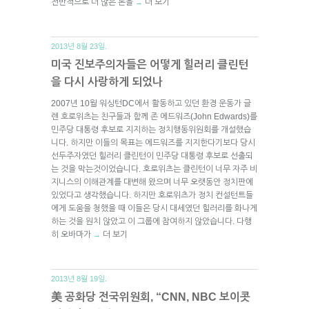
전반적으로 더 많은 돈을
더 보기
→
2013년 8월 23일.
미국 진보주의자들은 어떻게 힐러리 클린턴
을 다시 사랑하게 되었나
2007년 10월 워싱턴DC에서 활동하고 있던 환경 운동가 글
렌 호로위츠는 친구들과 함께 존 에드워즈(John Edwards)를
민주당 대통령 후보로 지지하는 정치행동위원회를 개설했습
니다. 하지만 이들의 목표는 에드워즈를 지지한다기보다 당시
선두주자였던 힐러리 클린턴이 민주당 대통령 후보로 선출되
는 것을 막는것이었습니다. 호로위츠는 클린턴이 너무 자주 비
지니스의 이해관계를 대변해 왔으며 너무 오랫동안 정치판에
있었다고 생각했습니다. 하지만 호로위츠가 정치 컨설턴트들
에게 도움을 청했을 때 이들은 당시 대세였던 힐러리를 화나게
하는 것을 원치 않았고 이 그룹에 참여하지 않았습니다. 다행
히 오바마가
더 보기
→
2013년 8월 19일.
美 공화당 전국위원회, “CNN, NBC 보이콧