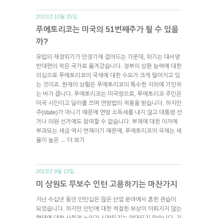
2013년 10월 25일.
푸에토리코는 미국의 51번째주가 될 수 있을
까?
유럽의 재정위기가 안정기에 접어드는 가운데, 위기는 대서양
반대편의 작은 국가로 옮겨갔습니다. 정부의 상환 능력에 대한
의심으로 푸에토리코의 국채에 대한 수요가 크게 떨어지고 있
는 것이죠. 현재의 상황은 푸에토리코의 특수한 지위에 기인하
는 바가 큽니다. 푸에토리코는 미국령으로, 푸에토리코 주민은
미국 시민이고 달러를 쓰며 연방법의 적용을 받습니다. 하지만
주(state)가 아니기 때문에 연방 소득세를 내지 않고 대통령 선
거나 의원 선거에도 참여할 수 없습니다. 부채에 대한 이자에
부과되는 세금 역시 면제이기 때문에, 푸에토리코의 국채는 세
율이 높은
더 보기
→
2013년 9월 13일.
미 상원도 무보수 인턴 고용하기는 마찬가지
지난 수십년 동안 인턴십은 많은 산업 분야에서 흔한 관습이
되었습니다. 하지만 인턴에 대한 적절한 보상이 이뤄지지 않는
행태에 대한 사회적 논의가 시작된지는 얼마되지 않습니다. 지