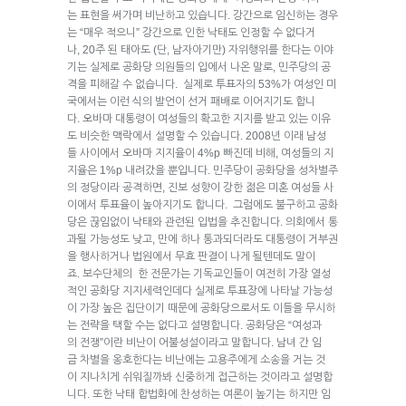
는 표현을 써가며 비난하고 있습니다. 강간으로 임신하는 경우
는 “매우 적으니” 강간으로 인한 낙태도 인정할 수 없다거
나, 20주 된 태아도 (단, 남자아기만) 자위행위를 한다는 이야
기는 실제로 공화당 의원들의 입에서 나온 말로, 민주당의 공
격을 피해갈 수 없습니다. 실제로 투표자의 53%가 여성인 미
국에서는 이런 식의 발언이 선거 패배로 이어지기도 합니
다. 오바마 대통령이 여성들의 확고한 지지를 받고 있는 이유
도 비슷한 맥락에서 설명할 수 있습니다. 2008년 이래 남성
들 사이에서 오바마 지지율이 4%p 빠진데 비해, 여성들의 지
지율은 1%p 내려갔을 뿐입니다. 민주당이 공화당을 성차별주
의 정당이라 공격하면, 진보 성향이 강한 젊은 미혼 여성들 사
이에서 투표율이 높아지기도 합니다. 그럼에도 불구하고 공화
당은 끊임없이 낙태와 관련된 입법을 추진합니다. 의회에서 통
과될 가능성도 낮고, 만에 하나 통과되더라도 대통령이 거부권
을 행사하거나 법원에서 무효 판결이 나게 될텐데도 말이
죠. 보수단체의 한 전문가는 기독교인들이 여전히 가장 열성
적인 공화당 지지세력인데다 실제로 투표장에 나타날 가능성
이 가장 높은 집단이기 때문에 공화당으로서도 이들을 무시하
는 전략을 택할 수는 없다고 설명합니다. 공화당은 “여성과
의 전쟁”이란 비난이 어불성설이라고 말합니다. 남녀 간 임
금 차별을 옹호한다는 비난에는 고용주에게 소송을 거는 것
이 지나치게 쉬워질까봐 신중하게 접근하는 것이라고 설명합
니다. 또한 낙태 합법화에 찬성하는 여론이 높기는 하지만 임