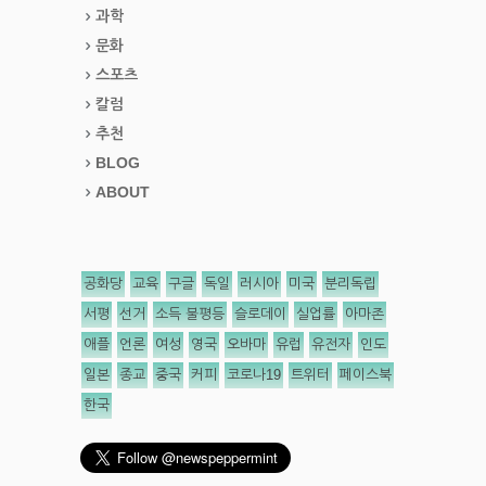
과학
문화
스포츠
칼럼
추천
BLOG
ABOUT
공화당
교육
구글
독일
러시아
미국
분리독립
서평
선거
소득 불평등
슬로데이
실업률
아마존
애플
언론
여성
영국
오바마
유럽
유전자
인도
일본
종교
중국
커피
코로나19
트위터
페이스북
한국