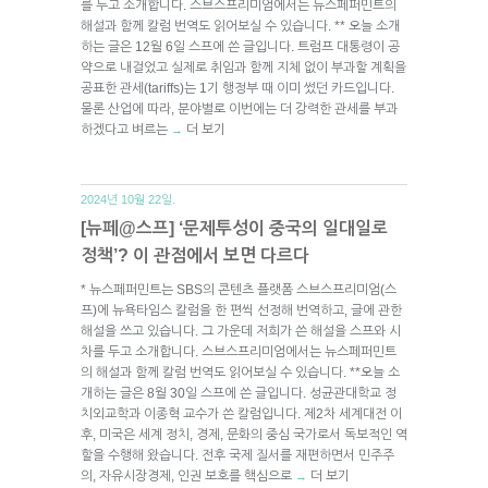
를 두고 소개합니다. 스브스프리미엄에서는 뉴스페퍼민트의
해설과 함께 칼럼 번역도 읽어보실 수 있습니다. ** 오늘 소개
하는 글은 12월 6일 스프에 쓴 글입니다. 트럼프 대통령이 공
약으로 내걸었고 실제로 취임과 함께 지체 없이 부과할 계획을
공표한 관세(tariffs)는 1기 행정부 때 이미 썼던 카드입니다.
물론 산업에 따라, 분야별로 이번에는 더 강력한 관세를 부과
하겠다고 벼르는
더 보기
→
2024년 10월 22일.
[뉴페@스프] ‘문제투성이 중국의 일대일로
정책’? 이 관점에서 보면 다르다
* 뉴스페퍼민트는 SBS의 콘텐츠 플랫폼 스브스프리미엄(스
프)에 뉴욕타임스 칼럼을 한 편씩 선정해 번역하고, 글에 관한
해설을 쓰고 있습니다. 그 가운데 저희가 쓴 해설을 스프와 시
차를 두고 소개합니다. 스브스프리미엄에서는 뉴스페퍼민트
의 해설과 함께 칼럼 번역도 읽어보실 수 있습니다. **오늘 소
개하는 글은 8월 30일 스프에 쓴 글입니다. 성균관대학교 정
치외교학과 이종혁 교수가 쓴 칼럼입니다. 제2차 세계대전 이
후, 미국은 세계 정치, 경제, 문화의 중심 국가로서 독보적인 역
할을 수행해 왔습니다. 전후 국제 질서를 재편하면서 민주주
의, 자유시장경제, 인권 보호를 핵심으로
더 보기
→