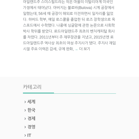
아일랜드주 스미스필드라는 작은 마을의 이탈리아계 미국인
가정에서 태어났다. 아버지는 불로바(Bulova) 시계 공장에서
일했는데, 56세 때 공장이 해외로 이전하면서 일자리를 잃었
다. 하버드 학부, 예일 로스쿨을 졸업한 뒤 로즈 장학생으로 옥
스포드에서 수학했다. 나중에 싱글맘에 관한 논문으로 사회학
박사 학위를 받았다. 로드아일랜드주 최초의 벤처캐피털 회사
를 차렸다. 2011년부터 주 재무장관을 지냈고, 2015년엔 로
드아일랜드주 역사상 최초의 여성 주지사가 됐다. 주지사 재임
시절 주요 이력은 감세, 규제 완화,
더 보기
→
카테고리
세계
한국
경제
경영
IT