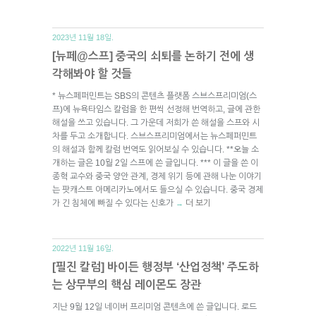
2023년 11월 18일.
[뉴페@스프] 중국의 쇠퇴를 논하기 전에 생
각해봐야 할 것들
* 뉴스페퍼민트는 SBS의 콘텐츠 플랫폼 스브스프리미엄(스
프)에 뉴욕타임스 칼럼을 한 편씩 선정해 번역하고, 글에 관한
해설을 쓰고 있습니다. 그 가운데 저희가 쓴 해설을 스프와 시
차를 두고 소개합니다. 스브스프리미엄에서는 뉴스페퍼민트
의 해설과 함께 칼럼 번역도 읽어보실 수 있습니다. **오늘 소
개하는 글은 10월 2일 스프에 쓴 글입니다. *** 이 글을 쓴 이
종혁 교수와 중국 양안 관계, 경제 위기 등에 관해 나눈 이야기
는 팟캐스트 아메리카노에서도 들으실 수 있습니다. 중국 경제
가 긴 침체에 빠질 수 있다는 신호가
더 보기
→
2022년 11월 16일.
[필진 칼럼] 바이든 행정부 ‘산업정책’ 주도하
는 상무부의 핵심 레이몬도 장관
지난 9월 12일 네이버 프리미엄 콘텐츠에 쓴 글입니다. 로드