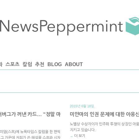
화
스포츠
칼럼
추천
BLOG
ABOUT
2015년 6월 18일.
커버그가 꺼낸 카드… “정말 마
미얀마의 인권 문제에 대한 아웅산
노벨상 수상자이자 민주화 투쟁의 상징인 아웅
지키고 있습니다.
미엄(스프)에 뉴욕타임스 칼럼을 한 편씩
더 보기
→
 그 가운데 저희가 쓴 해설을 스프와 시차