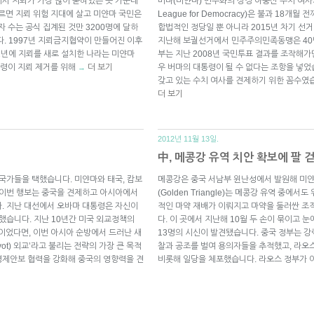
서 지뢰가 가장 많이 묻혀있는 곳 가운데
버마(미얀마) 민주화의 상징 아웅산 수치 여사가
르면 지뢰 위험 지대에 살고 미얀마 국민은
League for Democracy)은 불과 18
자 수는 공식 집계된 것만 3200명에 달하
합법적인 정당일 뿐 아니라 2015년 차기 선
다. 1997년 지뢰금지협약이 만들어진 이후
지난해 보궐선거에서 민주주의민족동맹은 40
2년에 지뢰를 새로 설치한 나라는 미얀마
부는 지난 2008년 국민투표 결과를 조작해
대통령이 지뢰 제거를 위해
더 보기
우 버마의 대통령이 될 수 없다는 조항을 넣었
→
갖고 있는 수치 여사를 견제하기 위한 꼼수
더 보기
2012년 11월 13일.
中, 메콩강 유역 치안 확보에 팔
 국가들을 택했습니다. 미얀마와 태국, 캄보
메콩강은 중국 서남부 윈난성에서 발원해 미얀
 이번 행보는 중국을 견제하고 아시아에서
(Golden Triangle)는 메콩강 유역 중에
. 지난 대선에서 오바마 대통령은 자신이
적인 마약 재배가 이뤄지고 마약을 둘러싼 
했습니다. 지난 10년간 미국 외교정책의
다. 이 곳에서 지난해 10월 두 손이 묶이고 
었다면, 이번 아시아 순방에서 드러난 새
13명의 시신이 발견됐습니다. 중국 정부는 강
ot) 외교’라고 불리는 전략의 가장 큰 목적
찰과 공조를 벌여 용의자들을 추적했고, 라오
경제안보 협력을 강화해 중국의 영향력을 견
비롯해 일당을 체포했습니다. 라오스 정부가