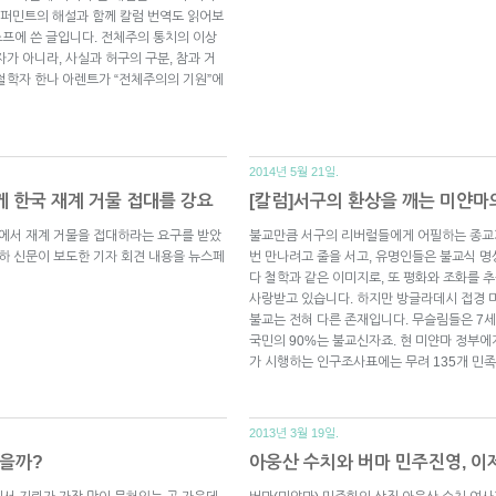
퍼민트의 해설과 함께 칼럼 번역도 읽어보
 스프에 쓴 글입니다. 전체주의 통치의 이상
가 아니라, 사실과 허구의 구분, 참과 거
철학자 한나 아렌트가 “전체주의의 기원”에
2014년 5월 21일.
게 한국 재계 거물 접대를 강요
[칼럼]서구의 환상을 깨는 미얀마
국에서 재계 거물을 접대하라는 요구를 받았
불교만큼 서구의 리버럴들에게 어필하는 종교가
산하 신문이 보도한 기자 회견 내용을 뉴스페
번 만나려고 줄을 서고, 유명인들은 불교식 
다 철학과 같은 이미지로, 또 평화와 조화를
사랑받고 있습니다. 하지만 방글라데시 접경 미
불교는 전혀 다른 존재입니다. 무슬림들은 7
국민의 90%는 불교신자죠. 현 미얀마 정부
가 시행하는 인구조사표에는 무려 135개 민
2013년 3월 19일.
않을까?
아웅산 수치와 버마 민주진영, 이