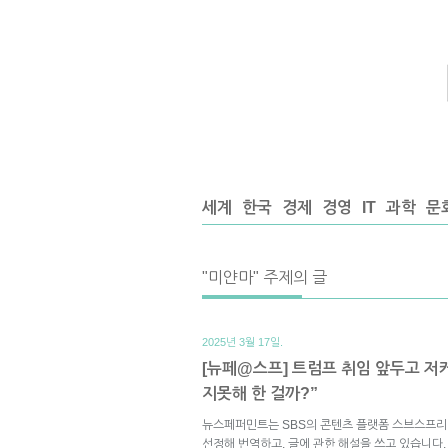
세계
한국
경제
경영
IT
과학
문
"미얀마" 주제의 글
2025년 3월 17일.
[뉴페@스프] 트럼프 취임 앞두고 저
지못해 한 걸까?”
뉴스페퍼민트는 SBS의 콘텐츠 플랫폼 스브스프리
선정해 번역하고, 글에 관한 해설을 쓰고 있습니다.