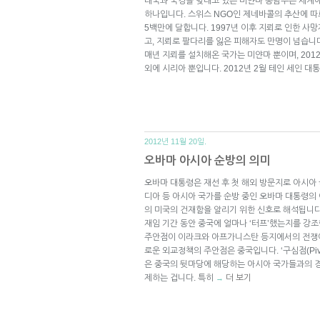
태국과 국경을 맞대고 있는 미얀마 동남부는 세계에
하나입니다. 스위스 NGO인 제네바콜의 추산에 따
5백만에 달합니다. 1997년 이후 지뢰로 인한 사망
고, 지뢰로 팔다리를 잃은 피해자도 만명이 넘습니
매년 지뢰를 설치해온 국가는 미얀마 뿐이며, 201
외에 시리아 뿐입니다. 2012년 2월 테인 세인 
2012년 11월 20일.
오바마 아시아 순방의 의미
오바마 대통령은 재선 후 첫 해외 방문지로 아시아
디아 등 아시아 국가를 순방 중인 오바마 대통령의
의 미국의 건재함을 알리기 위한 신호로 해석됩니다
재임 기간 동안 중국에 얼마나 ‘터프’했는지를 강조
주안점이 이라크와 아프가니스탄 등지에서의 전쟁이
로운 외교정책의 주안점은 중국입니다. ‘구심점(Piv
은 중국의 뒷마당에 해당하는 아시아 국가들과의 
제하는 겁니다. 특히
더 보기
→