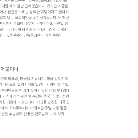
 이끄는 민주주의민족동맹(NLD, National
개월 전까지만 해도 불법 단체였습니다. 하지만 지금은
거에서 집권을 노리는 강력한 야당이기도 합니다.
명이 넘는 국회의원을 당선시켰습니다. 버마 군
가면서까지 헌법에 배우자나 자녀가 외국인일 경
습니다. 다분히 남편과 두 아들이 영국 국적을
였습니다. 민주주의민족동맹은 버마 민주화의
→
 걷어붙이나
마와 라오스, 태국을 지납니다. 황금 삼각지대
서도 위 나라들의 접경지대를 일컫는 지명인데, 기업
조직폭력배들의 범죄가 끊이지 않는 무법지대입니
눈에 가리개가 씌워진 채 수장된 중국 국적의 선원
력한 대응에 나섰습니다. 시신을 발견한 태국 경
스에서 조직폭력배이자 해적인 주범 나우 캄을
 이들을 추방하자 신병을 인도받아
더 보기
→