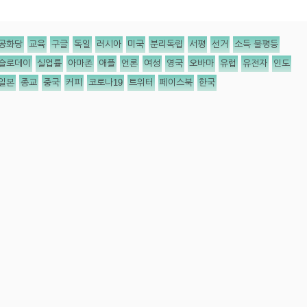
공화당
교육
구글
독일
러시아
미국
분리독립
서평
선거
소득 불평등
슬로데이
실업률
아마존
애플
언론
여성
영국
오바마
유럽
유전자
인도
일본
종교
중국
커피
코로나19
트위터
페이스북
한국