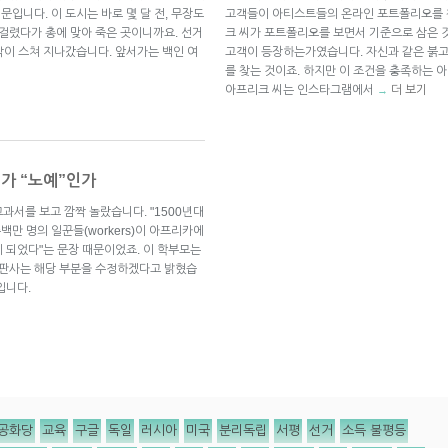
문입니다. 이 도시는 바로 몇 달 전, 무장도
고객들이 아티스트들의 온라인 포트폴리오를 
 걸렸다가 총에 맞아 죽은 곳이니까요. 선거
크 씨가 포트폴리오를 보면서 기준으로 삼은 
생각이 스쳐 지나갔습니다. 앞서가는 백인 여
고객이 등장하는가였습니다. 자신과 같은 붉고
를 찾는 것이죠. 하지만 이 조건을 충족하는 
아프리크 씨는 인스타그램에서
더 보기
→
인가 “노예”인가
과서를 보고 깜짝 놀랐습니다. "1500년대
백만 명의 일꾼들(workers)이 아프리카에
 되었다"는 문장 때문이었죠. 이 학부모는
출판사는 해당 부분을 수정하겠다고 밝혔습
입니다.
공화당
교육
구글
독일
러시아
미국
분리독립
서평
선거
소득 불평등