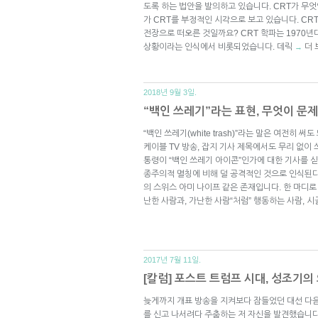
도록 하는 법안을 발의하고 있습니다. CRT가 무
가 CRT를 부정적인 시각으로 보고 있습니다. CR
전장으로 떠오른 것일까요? CRT 학파는 1970
상황이라는 인식에서 비롯되었습니다. 데릭
더 
→
2018년 9월 3일.
“백인 쓰레기”라는 표현, 무엇이 문
“백인 쓰레기(white trash)”라는 말은 여전히 
케이블 TV 방송, 잡지 기사 제목에서도 무리 없이 
통령이 “백인 쓰레기 아이콘”인가에 대한 기사를 
종주의적 멸칭에 비해 덜 공격적인 것으로 인식된다
의 스위스 아미 나이프 같은 존재입니다. 한 마디로
난한 사람과, 가난한 사람“처럼” 행동하는 사람, 
2017년 7월 11일.
[칼럼] 포스트 트럼프 시대, 성조기
늦게까지 개표 방송을 지켜보다 잠들었던 대선 다음
를 신고 나서려다 주춤하는 저 자신을 발견했습니