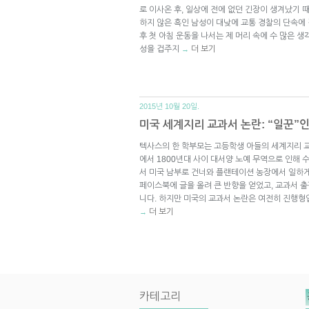
로 이사온 후, 일상에 전에 없던 긴장이 생겨났기 때
하지 않은 흑인 남성이 대낮에 교통 경찰의 단속에
후 첫 아침 운동을 나서는 제 머리 속에 수 많은 
성을 겁주지
더 보기
→
2015년 10월 20일.
미국 세계지리 교과서 논란: “일꾼”
텍사스의 한 학부모는 고등학생 아들의 세계지리 교
에서 1800년대 사이 대서양 노예 무역으로 인해 수
서 미국 남부로 건너와 플랜테이션 농장에서 일하게
페이스북에 글을 올려 큰 반향을 얻었고, 교과서 
니다. 하지만 미국의 교과서 논란은 여전히 진행형
더 보기
→
카테고리