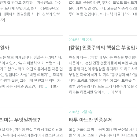
엇인지 잘 안다고 생각하는 미국인들의 다수
로이드의 죽음이라면, 후자는 도널드 트럼프가
T란 도대체 무엇이고, 왜 미국 문화전쟁의
붙이려 한 일일 것입니다. 오늘날 인종적 정의를
년대 대학에서 민권운동 시대의 진보가 답보
루어야 할 것입니다. 프레드릭 더글러스와 마
보기
2018년 1월 22일.
제일까
[칼럼] 인종주의의 핵심은 부정입
써도 되는 말로 여겨집니다. 점잖은 자리에서나,
현실이 너무 끔찍할 때 우리는 현실을 부정합
쓰이고 있죠. “뉴 리퍼블릭”지가 트럼프 대
때문이죠. 정신 건강 전문가들에 따르면 부정
싣기도 했으니까요. 어떤 이유에서든 다른 인
을 통해 자신의 우월감을 유지하기도 하고 사
는 말입니다. 사실 “백인 쓰레기”는 모욕계
부정은 미국이 세계 각 지의 “똥구덩이 국가
 다양한 집단, 그러니까 백인과 비백인, 가
니다. 트럼프 대통령은 자신이 그런 표현을 쓴
시골에 사는 사람과 종교인, 대학
더 보기
럴한 정적들의 마인드도 크게 다를바가 없을 겁
→
하기는 하겠지만 말이죠.
더 보기
→
2016년 12월 8일.
의 의미는 무엇일까요?
타투 아트와 인종문제
 날 아침, 여전히 현실 부정 상태로 러닝화
오슌 아프리크 씨는 몸에 35번째 문신을 새
다. 뉴욕에서 사우스캐롤라이나 찰스턴 교외
를 얻어 크리스토퍼 멘사라는 타투 아티스트가