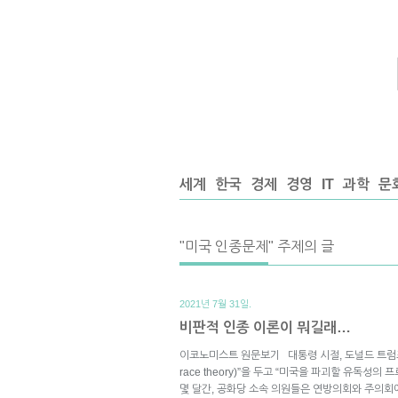
세계
한국
경제
경영
IT
과학
문
"미국 인종문제" 주제의 글
2021년 7월 31일.
비판적 인종 이론이 뭐길래…
이코노미스트 원문보기 대통령 시절, 도널드 트럼프는 “
race theory)”을 두고 “미국을 파괴할 유독성
몇 달간, 공화당 소속 의원들은 연방의회와 주의회