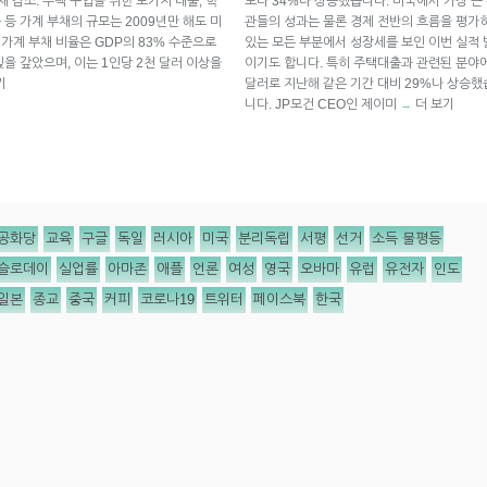
채 감소: 주택 구입을 위한 모기지 대출, 학
보다 34%나 상승했습니다. 미국에서 가장 큰
 등 가계 부채의 규모는 2009년만 해도 미
관들의 성과는 물론 경제 전반의 흐름을 평가
 가계 부채 비율은 GDP의 83% 수준으로
있는 모든 부분에서 성장세를 보인 이번 실적
빚을 갚았으며, 이는 1인당 2천 달러 이상을
이기도 합니다. 특히 주택대출과 관련된 분야에
기
달러로 지난해 같은 기간 대비 29%나 상승했
니다. JP모건 CEO인 제이미
더 보기
→
공화당
교육
구글
독일
러시아
미국
분리독립
서평
선거
소득 불평등
슬로데이
실업률
아마존
애플
언론
여성
영국
오바마
유럽
유전자
인도
일본
종교
중국
커피
코로나19
트위터
페이스북
한국