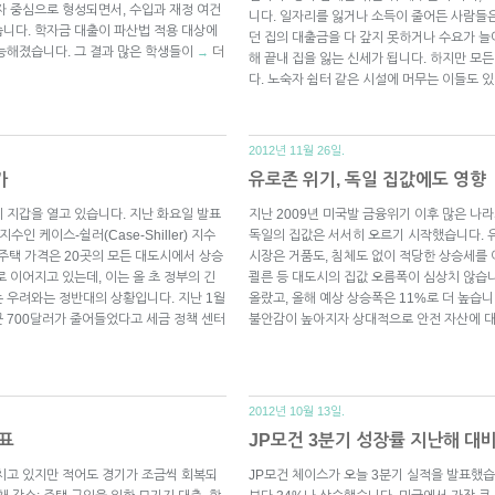
자 중심으로 형성되면서, 수입과 재정 여건
니다. 일자리를 잃거나 소득이 줄어든 사람들
니다. 학자금 대출이 파산법 적용 대상에
던 집의 대출금을 다 갚지 못하거나 수요가 
능해졌습니다. 그 결과 많은 학생들이
더
→
해 끝내 집을 잃는 신세가 됩니다. 하지만 모
다. 노숙자 쉼터 같은 시설에 머무는 이들도 있
2012년 11월 26일.
가
유로존 위기, 독일 집값에도 영향
 지갑을 열고 있습니다. 지난 화요일 발표
지난 2009년 미국발 금융위기 이후 많은 나
지수인 케이스-쉴러(Case-Shiller) 지수
독일의 집값은 서서히 오르기 시작했습니다. 
 주택 가격은 20곳의 모든 대도시에서 상승
시장은 거품도, 침체도 없이 적당한 상승세를 
 이어지고 있는데, 이는 올 초 정부의 긴
쾰른 등 대도시의 집값 오름폭이 심상치 않습니
 우려와는 정반대의 상황입니다. 지난 1월
올랐고, 올해 예상 상승폭은 11%로 더 높습
 700달러가 줄어들었다고 세금 정책 센터
불안감이 높아지자 상대적으로 안전 자산에 대
2012년 10월 13일.
지표
JP모건 3분기 성장률 지난해 대비
치고 있지만 적어도 경기가 조금씩 회복되
JP모건 체이스가 오늘 3분기 실적을 발표했습