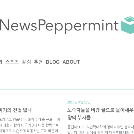
화
스포츠
칼럼
추천
BLOG
ABOUT
2014년 4월 17일.
융위기의 전철 밟나
노숙자들을 벼랑 끝으로 몰아세우는
향의 부자들
드리우고 있습니다. 학자금 대출 규모는 어
매 대출과 함께 미국의 3대 대출 항목으로
옮긴이: UCLA 법학대학의 명예교수인 블라시(G
상대적으로 느슨하게 작동하는 규제 때문에
입니다. 경기 침체를 겪은 뒤 대부분의 나라,