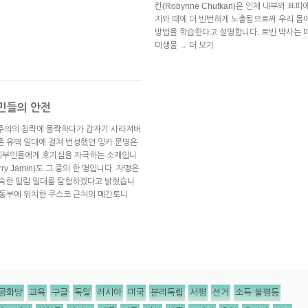
칸(Robynne Chutkan)은 인체 내부와 표피
지와 때에 더 빈번하게 노출됨으로써 우리 몸
방법을 학습한다고 설명합니다. 로빈 박사는 
미생물
더 보기
→
민들의 안전
국주의의 침략에 몰락하다가 갑자기 사라져버
존 유역 일대에 걸쳐 번성했던 잉카 문명은
 외부인들에게 호기심을 자극하는 소재입니
y Jamin)도 그 중의 한 명입니다. 자맹은
 깊숙한 밀림 일대를 탐험하겠다고 밝혔습니
남동부에 위치한 쿠스코 근처의 메간토니
공화당
교육
구글
독일
러시아
미국
분리독립
서평
선거
소득 불평등