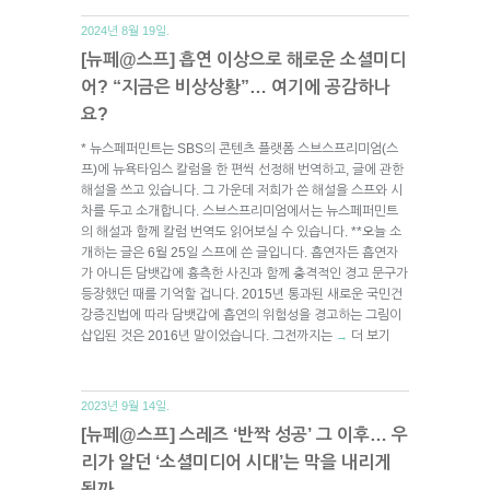
2024년 8월 19일.
[뉴페@스프] 흡연 이상으로 해로운 소셜미디
어? “지금은 비상상황”… 여기에 공감하나
요?
* 뉴스페퍼민트는 SBS의 콘텐츠 플랫폼 스브스프리미엄(스
프)에 뉴욕타임스 칼럼을 한 편씩 선정해 번역하고, 글에 관한
해설을 쓰고 있습니다. 그 가운데 저희가 쓴 해설을 스프와 시
차를 두고 소개합니다. 스브스프리미엄에서는 뉴스페퍼민트
의 해설과 함께 칼럼 번역도 읽어보실 수 있습니다. **오늘 소
개하는 글은 6월 25일 스프에 쓴 글입니다. 흡연자든 흡연자
가 아니든 담뱃갑에 흉측한 사진과 함께 충격적인 경고 문구가
등장했던 때를 기억할 겁니다. 2015년 통과된 새로운 국민건
강증진법에 따라 담뱃갑에 흡연의 위험성을 경고하는 그림이
삽입된 것은 2016년 말이었습니다. 그전까지는
더 보기
→
2023년 9월 14일.
[뉴페@스프] 스레즈 ‘반짝 성공’ 그 이후… 우
리가 알던 ‘소셜미디어 시대’는 막을 내리게
될까