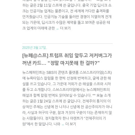
하는 글은 2월 11일 스프에 쓴 글입니다. 중국 기업 딥시크 쇼
크는 인공지능 업계는 물론이고, 전 세계에 커다란 충격파를
안겨줬습니다. 인공지능 기술을 둘러싼 경쟁이 치열하게 전개
되는 가운데, 딥시크가 수많은 제약을 뚫고 보여준 성공은 테
크 업계의 미래에 관한
더 보기
→
2025년 3월 17일.
[뉴페@스프] 트럼프 취임 앞두고 저커버그가
꺼낸 카드… “정말 마지못해 한 걸까?”
뉴스페퍼민트는 SBS의 콘텐츠 플랫폼 스브스프리미엄(스프)
에 뉴욕타임스 칼럼을 한 편씩 선정해 번역하고, 글에 관한 해
설을 쓰고 있습니다. 그 가운데 저희가 쓴 해설을 스프와 시차
를 두고 소개합니다. 스브스프리미엄에서는 뉴스페퍼민트의
해설과 함께 칼럼 번역도 읽어보실 수 있습니다. ** 오늘 소개
하는 글은 1월 24일 스프에 쓴 글입니다. 전체주의 통치의 이
상적인 주체는 신념에 찬 나치나 신념에 찬 공산주의자가 아니
라, 사실과 허구의 구분, 참과 거짓의 구분이 더는 존재하지 않
는 사람들이다. 정치철학자 한나 아렌트가 “전체주의의 기
원”에서 한 말입니다. 나와
더 보기
→