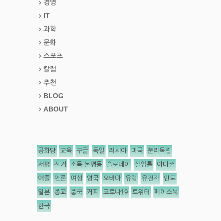
경영
IT
과학
문화
스포츠
칼럼
추천
BLOG
ABOUT
공화당
교육
구글
독일
러시아
미국
분리독립
서평
선거
소득 불평등
슬로데이
실업률
아마존
애플
언론
여성
영국
오바마
유럽
유전자
인도
일본
종교
중국
커피
코로나19
트위터
페이스북
한국