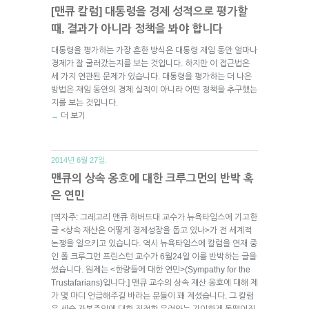
[맨큐 칼럼] 대통령을 경제 성적으로 평가할
때, 결과가 아니라 정책을 봐야 합니다
대통령을 평가하는 가장 흔한 방식은 대통령 재임 동안 얼마나
경제가 잘 굴러갔는지를 보는 것입니다. 하지만 이 접근법은
세 가지 연관된 문제가 있습니다. 대통령을 평가하는 더 나은
방법은 재임 동안의 경제 실적이 아니라 어떤 정책을 추구했는
지를 보는 것입니다.
더 보기
→
2014년 6월 27일.
맨큐의 상속 옹호에 대한 크루그먼의 반박 혹
은 연민
[역자주: 그레고리 맨큐 하버드대 교수가 뉴욕타임스에 기고한
글 <상속 재산은 어떻게 경제성장을 돕고 있나>가 전 세계적
논쟁을 일으키고 있습니다. 역시 뉴욕타임스에 칼럼을 연재 중
인 폴 크루그먼 프린스턴 교수가 6월24일 이를 반박하는 글을
썼습니다. 원제는 <한량들에 대한 연민>(Sympathy for the
Trustafarians)입니다.] 맨큐 교수의 상속 재산 옹호에 대해 제
가 몇 마디 언급해주길 바라는 분들이 꽤 계셨습니다. 그 칼럼
은 세습 자본주의에 대한 진정한 우려와는 기이하게 동떨어진