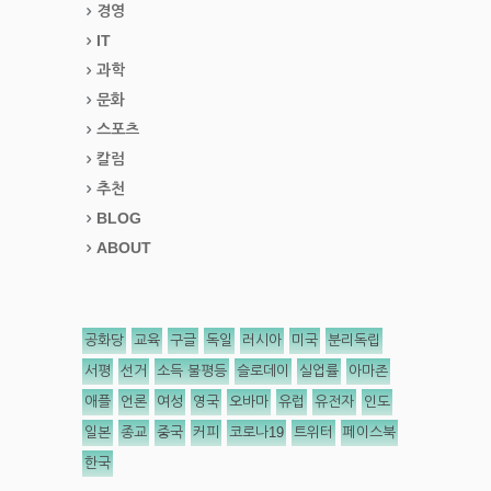
경영
IT
과학
문화
스포츠
칼럼
추천
BLOG
ABOUT
공화당
교육
구글
독일
러시아
미국
분리독립
서평
선거
소득 불평등
슬로데이
실업률
아마존
애플
언론
여성
영국
오바마
유럽
유전자
인도
일본
종교
중국
커피
코로나19
트위터
페이스북
한국