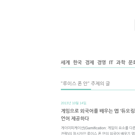
세계
한국
경제
경영
IT
과학
문
"루이스 폰 안" 주제의 글
2013년 10월 14일.
게임으로 외국어를 배우는 앱 ‘듀오링
언어 제공하다
게이미피케이션(Gamification: 게임의 요소를
전략)의 창시자인 루이스 폰 안의 외국어 배우기 