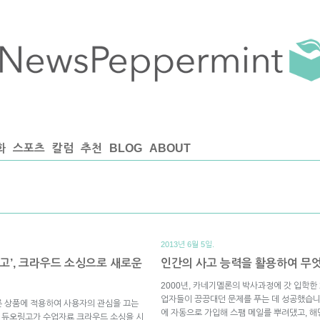
화
스포츠
칼럼
추천
BLOG
ABOUT
2013년 6월 5일.
고’, 크라우드 소싱으로 새로운
인간의 사고 능력을 활용하여 무엇
2000년, 카네기멜론의 박사과정에 갓 입학한 22
업자들이 끙끙대던 문제를 푸는 데 성공했습니
 다른 상품에 적용하여 사용자의 관심을 끄는
에 자동으로 가입해 스팸 메일를 뿌려댔고, 해
앱 듀오링고가 수업자료 크라우드 소싱을 시