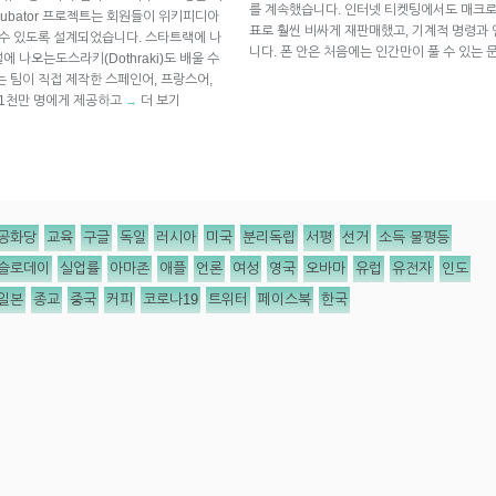
를 계속했습니다. 인터넷 티켓팅에서도 매크로
ncubator 프로젝트는 회원들이 위키피디아
표로 훨씬 비싸게 재판매했고, 기계적 명령과
 수 있도록 설계되었습니다. 스타트랙에 나
니다. 폰 안은 처음에는 인간만이 풀 수 있는
에 나오는도스라키(Dothraki)도 배울 수
 팀이 직접 제작한 스페인어, 프랑스어,
 1천만 명에게 제공하고
더 보기
→
공화당
교육
구글
독일
러시아
미국
분리독립
서평
선거
소득 불평등
슬로데이
실업률
아마존
애플
언론
여성
영국
오바마
유럽
유전자
인도
일본
종교
중국
커피
코로나19
트위터
페이스북
한국