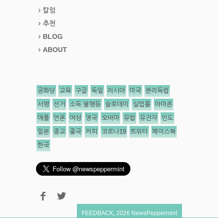
칼럼
추천
BLOG
ABOUT
공화당
교육
구글
독일
러시아
미국
분리독립
서평
선거
소득 불평등
슬로데이
실업률
아마존
애플
언론
여성
영국
오바마
유럽
유전자
인도
일본
종교
중국
커피
코로나19
트위터
페이스북
한국
FEEDBACK
,
2026
NewsPeppermint