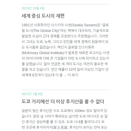
2013년 10월 4일.
세계 중심 도시의 재편
1991년 사회학자인 사스키아 사센(Saskia Sassen)은 “글로
벌 도시(The Global City)”라는 책에서 대규모의, 기술적으로
발달한 도심이 근대 경제를 규정한다고 주장했습니다. 그러면
서 그녀는 도쿄, 뉴욕, 그리고 런던을 세계 경제의 원동력이 되
는 도시들로 꼽았습니다. 맥킨지 글로벌 인스티튜트
(McKinsey Global Institute)가 발표한 새로운 보고서는 사센
의 아이디어에 더해 큰 기업들이 어떤 도시에 위치하고 있는지
를 살폈습니다. 앞서 언급한 세 개의 도시는 여전히 중요한 역
할을 하고 있습니다. 연간 매출이 10억 달러 이상인 기업이 전
세계에 8천개가 있는데 이 중
더 보기
→
2013년 1월 8일.
도쿄 거리에선 더 이상 후지산을 볼 수 없다
일본의 영산 후지산은 수도 도쿄에서 100km 정도 떨어져 있
습니다. 맑은 날 시야가 확보되는 날이면 도쿄 어디서든 눈 덮
인 후지산 정상부를 볼 수 있죠. 도쿄 시내를 돌아다니다 보
면 곳곳에 후지미자카(富士見坂, 후지산이 보이는 언덕 또는