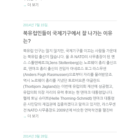
더 보기
→
2014년 7월 15일.
북유럽인들이 국제기구에서 잘 나가는 이유
는?
북유럽 인구는 많지 않지만, 국제기구를 이끄는 사람들 가운데
는 북유럽 출신이 많습니다. 올 초 NATO의 사무총장이 된 옌
스 스톨텐베르크(Jens Stoltenberg)는 노르웨이 총리 출신으
로, 덴마크 총리 출신의 전임자 아네르스 포그 라스무센
(Anders Fogh Rasmussen)으로부터 자리를 물려받았죠.
역시 노르웨이 총리를 지냈던 토르비요른 야글란드
(Thorbjorn Jagland)는 이번에 유럽의회 재선에 성공했고,
유럽의회 의장 자리의 유력 후보는 현 덴마크 대통령입니다.
헬레 토닝 슈미트(Helle Thorning-Schmidt) 덴마크 대통령
은 사민당의 재집권에 집중하겠다고 말하고 있지만, 라스무센
전 NATO 사무총장도 2009년에 비슷한 연막작전을 펼친바
더 보기
→
2014년 3월 28일.