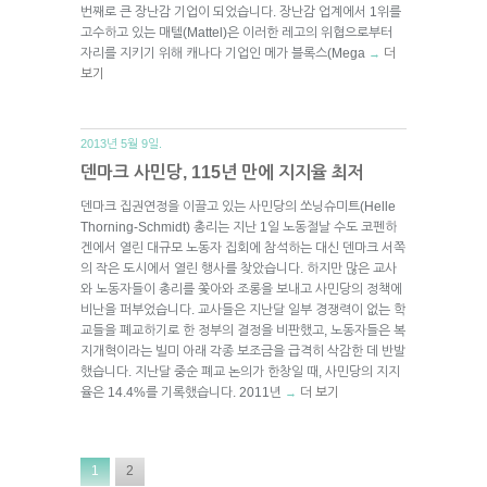
번째로 큰 장난감 기업이 되었습니다. 장난감 업계에서 1위를
고수하고 있는 매텔(Mattel)은 이러한 레고의 위협으로부터
자리를 지키기 위해 캐나다 기업인 메가 블록스(Mega
더
→
보기
2013년 5월 9일.
덴마크 사민당, 115년 만에 지지율 최저
덴마크 집권연정을 이끌고 있는 사민당의 쏘닝슈미트(Helle
Thorning-Schmidt) 총리는 지난 1일 노동절날 수도 코펜하
겐에서 열린 대규모 노동자 집회에 참석하는 대신 덴마크 서쪽
의 작은 도시에서 열린 행사를 찾았습니다. 하지만 많은 교사
와 노동자들이 총리를 쫓아와 조롱을 보내고 사민당의 정책에
비난을 퍼부었습니다. 교사들은 지난달 일부 경쟁력이 없는 학
교들을 폐교하기로 한 정부의 결정을 비판했고, 노동자들은 복
지개혁이라는 빌미 아래 각종 보조금을 급격히 삭감한 데 반발
했습니다. 지난달 중순 폐교 논의가 한창일 때, 사민당의 지지
율은 14.4%를 기록했습니다. 2011년
더 보기
→
1
2