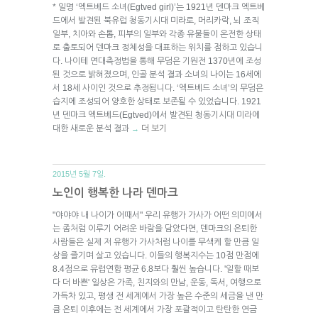
* 일명 ‘엑트베드 소녀(Egtved girl)’는 1921년 덴마크 엑트베
드에서 발견된 북유럽 청동기시대 미라로, 머리카락, 뇌 조직
일부, 치아와 손톱, 피부의 일부와 각종 유물들이 온전한 상태
로 출토되어 덴마크 정체성을 대표하는 위치를 점하고 있습니
다. 나이테 연대측정법을 통해 무덤은 기원전 1370년에 조성
된 것으로 밝혀졌으며, 인골 분석 결과 소녀의 나이는 16세에
서 18세 사이인 것으로 추정됩니다. ‘엑트베드 소녀’의 무덤은
습지에 조성되어 양호한 상태로 보존될 수 있었습니다. 1921
년 덴마크 엑트베드(Egtved)에서 발견된 청동기시대 미라에
대한 새로운 분석 결과
더 보기
→
2015년 5월 7일.
노인이 행복한 나라 덴마크
"야야야 내 나이가 어때서" 우리 유행가 가사가 어떤 의미에서
는 좀처럼 이루기 어려운 바람을 담았다면, 덴마크의 은퇴한
사람들은 실제 저 유행가 가사처럼 나이를 무색케 할 만큼 일
상을 즐기며 살고 있습니다. 이들의 행복지수는 10점 만점에
8.4점으로 유럽연합 평균 6.8보다 훨씬 높습니다. '일할 때보
다 더 바쁜' 일상은 가족, 친지와의 만남, 운동, 독서, 여행으로
가득차 있고, 평생 전 세계에서 가장 높은 수준의 세금을 낸 만
큼 은퇴 이후에는 전 세계에서 가장 포괄적이고 탄탄한 연금