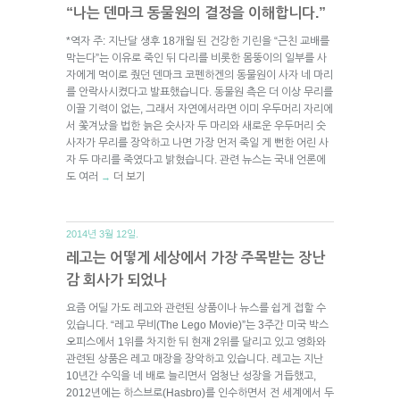
“나는 덴마크 동물원의 결정을 이해합니다.”
*역자 주: 지난달 생후 18개월 된 건강한 기린을 “근친 교배를
막는다”는 이유로 죽인 뒤 다리를 비롯한 몸뚱이의 일부를 사
자에게 먹이로 줬던 덴마크 코펜하겐의 동물원이 사자 네 마리
를 안락사시켰다고 발표했습니다. 동물원 측은 더 이상 무리를
이끌 기력이 없는, 그래서 자연에서라면 이미 우두머리 자리에
서 쫓겨났을 법한 늙은 숫사자 두 마리와 새로운 우두머리 숫
사자가 무리를 장악하고 나면 가장 먼저 죽일 게 뻔한 어린 사
자 두 마리를 죽였다고 밝혔습니다. 관련 뉴스는 국내 언론에
도 여러
더 보기
→
2014년 3월 12일.
레고는 어떻게 세상에서 가장 주목받는 장난
감 회사가 되었나
요즘 어딜 가도 레고와 관련된 상품이나 뉴스를 쉽게 접할 수
있습니다. “레고 무비(The Lego Movie)”는 3주간 미국 박스
오피스에서 1위를 차지한 뒤 현재 2위를 달리고 있고 영화와
관련된 상품은 레고 매장을 장악하고 있습니다. 레고는 지난
10년간 수익을 네 배로 늘리면서 엄청난 성장을 거듭했고,
2012년에는 하스브로(Hasbro)를 인수하면서 전 세계에서 두