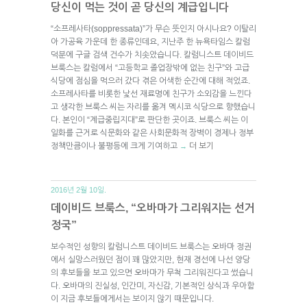
당신이 먹는 것이 곧 당신의 계급입니다
“소프레사타(soppressata)”가 무슨 뜻인지 아시나요? 이탈리
아 가공육 가운데 한 종류인데요, 지난주 한 뉴욕타임스 칼럼
덕분에 구글 검색 건수가 치솟았습니다. 칼럼니스트 데이비드
브룩스는 칼럼에서 “고등학교 졸업장밖에 없는 친구”와 고급
식당에 점심을 먹으러 갔다 겪은 어색한 순간에 대해 적었죠.
소프레사타를 비롯한 낯선 재료명에 친구가 소외감을 느낀다
고 생각한 브룩스 씨는 자리를 옮겨 멕시코 식당으로 향했습니
다. 본인이 “계급중립지대”로 판단한 곳이죠. 브룩스 씨는 이
일화를 근거로 식문화와 같은 사회문화적 장벽이 경제나 정부
정책만큼이나 불평등에 크게 기여하고
더 보기
→
2016년 2월 10일.
데이비드 브룩스, “오바마가 그리워지는 선거
정국”
보수적인 성향의 칼럼니스트 데이비드 브룩스는 오바마 정권
에서 실망스러웠던 점이 꽤 많았지만, 현재 경선에 나선 양당
의 후보들을 보고 있으면 오바마가 무척 그리워진다고 썼습니
다. 오바마의 진실성, 인간미, 자신감, 기본적인 상식과 우아함
이 지금 후보들에게서는 보이지 않기 때문입니다.