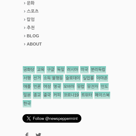
문화
스포츠
칼럼
추천
BLOG
ABOUT
공화당
교육
구글
독일
러시아
미국
분리독립
서평
선거
소득 불평등
슬로데이
실업률
아마존
애플
언론
여성
영국
오바마
유럽
유전자
인도
일본
종교
중국
커피
코로나19
트위터
페이스북
한국