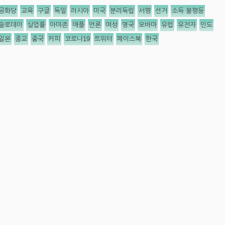
공화당
교육
구글
독일
러시아
미국
분리독립
서평
선거
소득 불평등
슬로데이
실업률
아마존
애플
언론
여성
영국
오바마
유럽
유전자
인도
일본
종교
중국
커피
코로나19
트위터
페이스북
한국