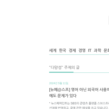
세계
한국
경제
경영
IT
과학
문
"다양성" 주제의 글
2024년 5월 11일.
[뉴페@스프] 영어 아닌 외국어 사용이
에도 문제가 있다
* 뉴스페퍼민트는 SBS의 콘텐츠 플랫폼 스브스프
선정해 번역하고, 글에 관한 해설을 쓰고 있습니다.