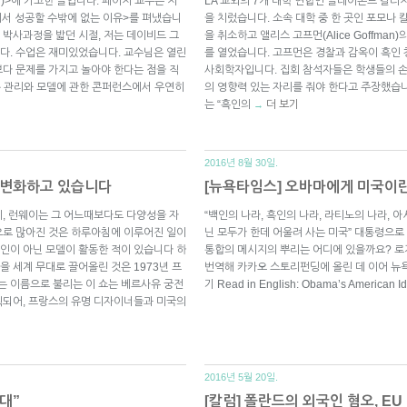
)>에 기고한 글입니다. 페이지 교수는 지
LA 교외의 7개 대학 연합인 클레어몬트 칼리지(Cl
에서 성공할 수밖에 없는 이유>를 펴냈습니
을 치렀습니다. 소속 대학 중 한 곳인 포모나
 박사과정을 밟던 시절, 저는 데이비드 그
을 취소하고 앨리스 고프먼(Alice Goffma
다. 수업은 재미있었습니다. 교수님은 열린
를 열었습니다. 고프먼은 경찰과 감옥이 흑인
다 문제를 가지고 놀아야 한다는 점을 직
사회학자입니다. 집회 참석자들은 학생들의 
교통 관리와 모델에 관한 콘퍼런스에서 우연히
의 영향력 있는 자리를 줘야 한다고 주장했습니
는 “흑인의
더 보기
→
2016년 8월 30일.
 변화하고 있습니다
[뉴욕타임스] 오바마에게 미국이
, 런웨이는 그 어느때보다도 다양성을 자
“백인의 나라, 흑인의 나라, 라티노의 나라, 
으로 많아진 것은 하루아침에 이루어진 일이
닌 모두가 한데 어울려 사는 미국” 대통령으로
 백인이 아닌 모델이 활동한 적이 있습니다 하
통합의 메시지의 뿌리는 어디에 있을까요? 로저 코헨
 세계 무대로 끌어올린 것은 1973년 프
번역해 카카오 스토리펀딩에 올린 데 이어 뉴
는 이름으로 불리는 이 쇼는 베르사유 궁전
기 Read in English: Obama’s American I
획되어, 프랑스의 유명 디자이너들과 미국의
2016년 5월 20일.
대”
[칼럼] 폴란드의 외국인 혐오, 