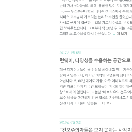
* 미시간대학교의 스콧 페이지 교수가 <이온(Aeon
난해 저서 <다양성의 혜택: 훌륭한 팀이 지식경제
다. —– 위스콘신대학교 매디슨 캠퍼스에서 수학과
리피스 교수님이 가르치는 논리학 수업을 들었습니
자세로 문제에 접근하는 법을 가르쳐주셨고, 무엇보
접 보여주셨습니다. 그로부터 약 10년 뒤 저는 
그리피스 교수님을 다시 만났습니다.
더 보기
→
2017년 4월 5일.
런웨이, 다양성을 수용하는 공간으로
패션 디자이너들이 봄 신상을 쏟아내고 있는 가운데
랑하고 있습니다. 하지만 비백인 모델들이 상대적
아닙니다. 5, 60년대에도 가끔, 아주 이례적으로
지만 아프리카계 미국인 모델들이 미국의 하이패션을
랑스에서의 일입니다. 오늘날 “베르사유의 전투”라
보수 비용을 마련하기 위한 일종의 자선행사로 기
신진 디자이너들이 맞붙는
더 보기
→
2016년 6월 3일.
“진보주의자들은 보지 못하는 사각지