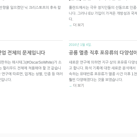
반향을 일으켰던 닉 크리스토프의 후속 칼
폴란드에서는 극우 정치인들의 선동으로 인종
니다. 그러나 EU 가입이 가져온 개방성과 국
다.
더 보기
→
2016년 1월 4일.
산업 전체의 문제입니다
공룡 멸종 직후 포유류의 다양성
는 해시태그(#OscarSoWhite)가 소
새로운 연구에 의하면 지구 상의 포유류 다양
는 헐리우드 전체에 적용해야 할 것 같습니
고 합니다. 화석 기록에 대한 새로운 분석에서
 연구에 따르면, 업계는 성별, 인종 등 여러
속하는 유태반류 포유류가 멸종 사건 이후 1
문입니다.
훨씬 다양해졌다는 것을 보였습니다.
더 보기
→