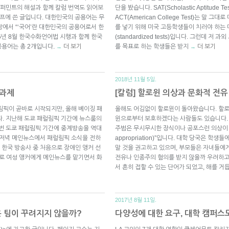
퍼민트의 해설과 함께 칼럼 번역도 읽어보
단을 봤습니다. SAT(Scholastic Aptitud
 스프에 쓴 글입니다. 대한민국의 공용어는 무
ACT(American College Test)는 말
항에서 “‘국어’란 대한민국의 공용어로서 한
를 넣기 위해 미국 고등학생들이 치러야 하는
6년 8월 한국수화언어법 시행과 함께 한국
(standardized tests)입니다. 그런데
공용어는 총 2개입니다.
더 보기
를 목표로 하는 학생들은 받지
더 보기
→
→
2018년 11월 5일.
 과제
[칼럼] 할로윈 의상과 문화적 전유
림픽이 곧바로 시작되지만, 올해 베이징 패
올해도 어김없이 할로윈이 돌아왔습니다. 할로
다. 지난해 도쿄 패럴림픽 기간에 뉴스룸의
윈으로부터 보호하겠다는 사람들도 있습니다.
이번 도쿄 패럴림픽 기간에 중계방송을 역대
주범은 무시무시한 장식이나 공포스런 의상이 아니라
 저녁 메인뉴스에서 패럴림픽 소식을 전하
appropriation)”입니다. 대학 당국은 
터 한국 방송사 중 처음으로 장애인 앵커 선
말 것을 권고하고 있으며, 부모들은 자녀들에
초로 여성 앵커에게 메인뉴스를 맡기면서 화
전유나 인종주의 혐의를 받지 않을까 우려하고 
서 흔히 접할 수 있는 단어가 되었고, 해를 
2017년 8월 11일.
은 팀이 꾸려지지 않을까?
다양성에 대한 요구, 대학 캠퍼스