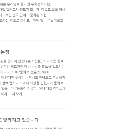
e Test)는 우리말로 옮기면 수학능력시험,
 그대로 대입 학력고사 정도가 되는데, 대학교 입학 원서
 대표적인 전국 단위 표준화된 시험
 저 과외 교사는 앞으로 캘리포니아에 있는 주립대학교
 논쟁
윈을 챙기지 않겠다는 사람들, 또 자녀를 할로
 하지만 할로윈에 대한 비난과 분노를 일으키는
, 바로 “문화적 전유(cultural
학생들에게 인디언 추장이나 멕시코 악당으로 분장하지
게 블랙 팬서나 모아나 의상을 입혔다가 문화적
있습니다. “문화적 전유”는 이제 대학 캠퍼스에
거듭하며
더 보기
→
도 달라지고 있습니다