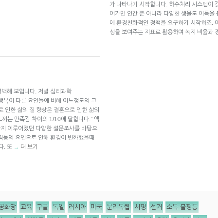
가 나타나기 시작합니다. 하수처리 시스템이 
어가면 인간 뿐 아니라 다양한 생물도 이득을
에 환경친화적인 정책을 요구하기 시작하죠. 아래
성을 보여주는 지표로 활용하여 녹지 비율과
명백해 보입니다. 저널 심리과학
 인한 행복이 다른 요인들에 비해 어느정도의 크
로 인한 삶의 질 향상은 결혼으로 인한 삶의
끼는 만족감 차이의 1/10에 달합니다.” 엑
년까지 이루어졌던 다양한 설문조사를 바탕으
이직등의 요인으로 인해 환경이 변화했을때
. 또
더 보기
→
공화당
교육
구글
독일
러시아
미국
분리독립
서평
선거
소득 불평등