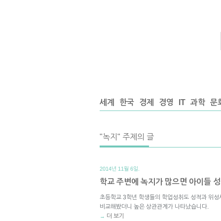
세계
한국
경제
경영
IT
과학
문
"녹지" 주제의 글
2014년 11월 6일.
학교 주변에 녹지가 많으면 아이들 
초등학교 3학년 학생들의 학업성취도 성적과 위성
비교해봤더니 높은 상관관계가 나타났습니다.
더 보기
→