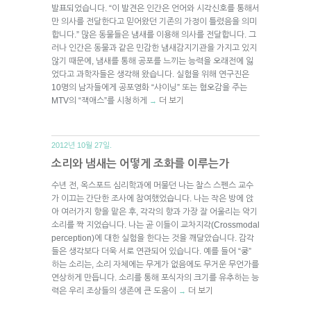
발표되었습니다. “이 발견은 인간은 언어와 시각신호를 통해서
만 의사를 전달한다고 믿어왔던 기존의 가정이 틀렸음을 의미
합니다.” 많은 동물들은 냄새를 이용해 의사를 전달합니다. 그
러나 인간은 동물과 같은 민감한 냄새감지기관을 가지고 있지
않기 때문에, 냄새를 통해 공포를 느끼는 능력을 오래전에 잃
었다고 과학자들은 생각해 왔습니다. 실험을 위해 연구진은
10명의 남자들에게 공포영화 “샤이닝” 또는 혐오감을 주는
MTV의 “잭애스”를 시청하게
더 보기
→
2012년 10월 27일.
소리와 냄새는 어떻게 조화를 이루는가
수년 전, 옥스포드 심리학과에 머물던 나는 찰스 스펜스 교수
가 이끄는 간단한 조사에 참여했었습니다. 나는 작은 방에 앉
아 여러가지 향을 맡은 후, 각각의 향과 가장 잘 어울리는 악기
소리를 짝 지었습니다. 나는 곧 이들이 교차지각(Crossmodal
perception)에 대한 실험을 한다는 것을 깨달았습니다. 감각
들은 생각보다 더욱 서로 연관되어 있습니다. 예를 들어 “쿵”
하는 소리는, 소리 자체에는 무게가 없음에도 무거운 무언가를
연상하게 만듭니다. 소리를 통해 포식자의 크기를 유추하는 능
력은 우리 조상들의 생존에 큰 도움이
더 보기
→