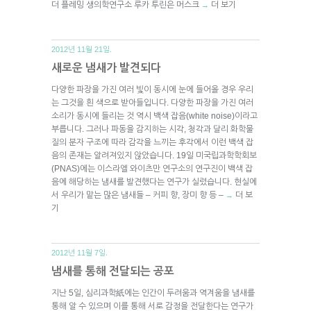
더 플레밍 생의학연구소 루카 투린은 머스크
더 보기
→
2012년 11월 21일.
새로운 냄새가 발견되다
다양한 파장을 가진 여러 빛이 동시에 눈에 들어올 경우 우리
는 그것을 흰 색으로 받아들입니다. 다양한 파장을 가진 여러
소리가 동시에 들리는 것 역시 백색 잡음(white noise)이라고
부릅니다. 그러나 파동을 감지하는 시각, 청각과 달리 화학물
질의 분자 구조에 따라 감각을 느끼는 후각에서 이런 백색 잡
음의 존재는 알려져있지 않았습니다. 19일 미국립과학학회보
(PNAS)에는 이스라엘 와이츠만 연구소의 연구진이 백색 잡
음에 해당하는 냄새를 발견했다는 연구가 실렸습니다. 현실에
서 우리가 맡는 많은 냄새들 – 커피 향, 장미 향 등 –
더 보
→
기
2012년 11월 7일.
냄새를 통해 전달되는 공포
지난 5일, 심리과학紙에는 인간이 두려움과 역겨움을 냄새를
통해 알 수 있으며 이를 통해 서로 감정을 전달한다는 연구가