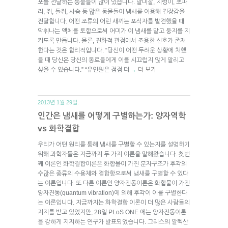
포를 전달하는 동물들이 많이 있습니다. 말미잘, 지렁이, 초파
리, 쥐, 들쥐, 사슴 등 많은 동물들이 냄새를 이용해 긴장감을
전달합니다. 어떤 조류의 어린 새끼는 포식자를 발견했을 때
악취나는 액체를 토함으로써 어미가 이 냄새를 맡고 둥지를 지
키도록 만듭니다. 물론, 진화적 관점에서 조용한 신호가 존재
한다는 것은 합리적입니다. “당신이 어떤 두려운 상황에 처했
을 때 당신은 당신의 동료들에게 이를 시끄럽지 않게 알리고
싶을 수 있습니다.” “유인원은 점점 더
더 보기
→
2013년 1월 29일.
인간은 냄새를 어떻게 구별하는가: 양자역학
vs 화학결합
우리가 어떤 원리를 통해 냄새를 구별할 수 있는지를 설명하기
위해 과학자들은 지금까지 두 가지 이론을 말해왔습니다. 첫번
째 이론인 화학결합이론은 화합물이 가진 분자구조가 후각의
수많은 종류의 수용체와 결합함으로써 냄새를 구별할 수 있다
는 이론입니다. 또 다른 이론인 양자진동이론은 화합물이 가진
양자진동(quantum vibration)에 의해 후각이 이를 구별한다
는 이론입니다. 지금까지는 화학결합 이론이 더 많은 사람들의
지지를 받고 있었지만, 28일 PLoS ONE 에는 양자진동이론
을 강하게 지지하는 연구가 발표되었습니다. 그리스의 알렉산