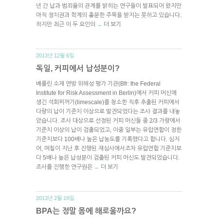
년 간 납과 범죄율의 관계를 밝히는 연구들이 발표되어 왔지만
아직 정치권과 학계의 충분한 주목을 받지는 못하고 있습니다.
하지만 최근 이 두 요인의
더 보기
→
2013년 12월 6일.
독일, 커피에서 납성분이?
베를린 소재 연방 위해성 평가 기관(Bfr: the Federal
Institute for Risk Assessment in Berlin)에서 커피 머신에
생긴 석회찌꺼기(limescale)를 청소한 직후 추출된 커피에서
다량의 납이 기준치 이상으로 발견되었다는 조사 결과를 내놓
았습니다. 조사 대상으로 선정된 커피 머신들 중 2/3 가량에서
기준치 이상의 납이 검출되었고, 이중 일부는 유럽연합이 정한
기준치보다 100배나 높은 납농도를 기록했다고 합니다. 심지
어, 며칠이 지난 후 진행된 재심사에서조차 유럽연합 기준치보
다 5배나 높은 납성분이 검출된 커피 머신도 발견되었습니다.
조사를 진행한 연구원은
더 보기
→
2013년 2월 19일.
BPA는 정말 몸에 해로울까요?