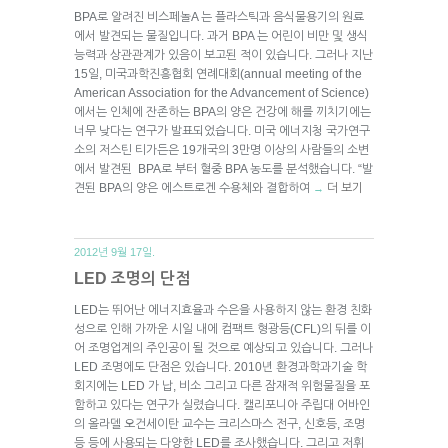
BPA로 알려진 비스페놀A 는 플라스틱과 음식물용기의 원료
에서 발견되는 물질입니다. 과거 BPA 는 어린이 비만 및 생식
능력과 상관관계가 있음이 보고된 적이 있습니다. 그러나 지난
15일, 미국과학진흥협회 연례대회(annual meeting of the
American Association for the Advancement of Science)
에서는 인체에 잔존하는 BPA의 양은 건강에 해를 끼치기에는
너무 낮다는 연구가 발표되었습니다. 미국 에너지청 국가연구
소의 저스틴 티가든은 19개국의 3만명 이상의 사람들의 소변
에서 발견된 BPA로 부터 혈중 BPA 농도를 분석했습니다. “발
견된 BPA의 양은 에스트로겐 수용체와 결합하여
더 보기
→
2012년 9월 17일.
LED 조명의 단점
LED는 뛰어난 에너지효율과 수은을 사용하지 않는 환경 친화
성으로 인해 가까운 시일 내에 컴팩트 형광등(CFL)의 뒤를 이
어 조명업계의 주인공이 될 것으로 예상되고 있습니다. 그러나
LED 조명에도 단점은 있습니다. 2010년 환경과학과기술 학
회지에는 LED 가 납, 비소 그리고 다른 잠재적 위험물질을 포
함하고 있다는 연구가 실렸습니다. 캘리포니아 주립대 어바인
의 올라델 오건세이탄 교수는 크리스마스 전구, 신호등, 조명
등 등에 사용되는 다양한 LED를 조사했습니다. 그리고 저휘