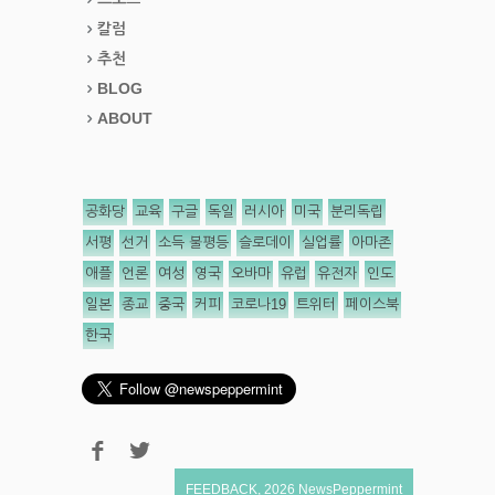
칼럼
추천
BLOG
ABOUT
공화당
교육
구글
독일
러시아
미국
분리독립
서평
선거
소득 불평등
슬로데이
실업률
아마존
애플
언론
여성
영국
오바마
유럽
유전자
인도
일본
종교
중국
커피
코로나19
트위터
페이스북
한국
FEEDBACK
,
2026
NewsPeppermint