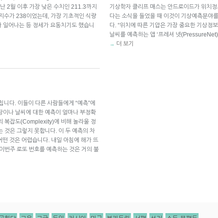
지난 2월 이후 가장 낮은 수치인 211.3까지
기상학자 클리프 매스는 안드로이드가 위치정
격지수가 238이었는데, 가장 기초적인 식량
다는 소식을 들었을 때 이것이 기상예측분야
가 일어나는 등 정세가 요동치기도 했습니
다. “위치에 따른 기압은 가장 중요한 기상
날씨를 예측하는 앱 ‘프레셔 넷(PressureNe
더 보기
→
주칩니다. 이들이 다른 사람들에게 “예측”에
장이나 날씨에 대한 예측이 얼마나 부정확
복잡도(Complexity)에 비해 놀라울 정
 것은 그렇지 못합니다. 이 두 예측의 차
어떤 것은 어렵습니다. 내일 아침에 해가 뜨
 이번주 로또 번호를 예측하는 것은 거의 불