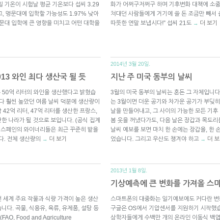
 기온이 시험날 평균 기온보다 섭씨 3.29
화가 어쩌구저쩌구 하며 기후변화 대책에 소중
, 명문대에 입학할 가능성도 1.97% 낮아
쳐대던 사람들에게 거기에 쓸 돈 조금만 빼서 
명문대 입학에 큰 영향을 미치고 어떤 대학을
따뜻한 연말 보냅시다!” 섭씨 21도
더 보기
→
2014년 3월 20일.
13 와인 최다 생산국 될 듯
지난 주 미국 동부의 날씨
는 50억 리터의 와인을 생산했다고 밝혔습
3월의 미국 동부의 날씨는 혼돈 그 자체입니다
보다 훨씬 높았던 여름 날씨 덕분에 생산량이
는 3월이면 더운 공기와 차가운 공기가 부딪
42억 리터, 47억 리터를 생산한 프랑스,
날을 만들어내고, 그 사이의 가능한 모든 기후
한 나라가 될 것으로 보입니다. (공식 집계
봄 옷을 꺼냈다가도, 다음 날은 장갑과 목도리
, 스페인의 와이너리들은 최근 꾸준히 밭을
날씨 예보를 보면 마치 한 손에는 장갑을, 한
다. 전체 생산량의
더 보기
었습니다. 그리고 우산도 챙겨야 하고
더 
→
→
2013년 1월 8일.
기상예측에 큰 변화를 가져올 스
 세계 주요 작물과 식량 가격이 높은 생산
스마트폰의 대중화는 일기예보에도 커다란 변화
. 곡물, 식용유, 육류, 유제품, 설탕 등
구글은 OS에서 기압센서를 지원하기 시작했습
Food and Agriculture
상학자들에게 수백만 개의 온라인 이동식 백엽