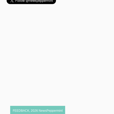
FEEDBACK
,
2026
NewsPeppermint