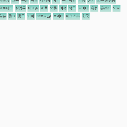
공화당
교육
구글
독일
러시아
미국
분리독립
서평
선거
소득 불평등
슬로데이
실업률
아마존
애플
언론
여성
영국
오바마
유럽
유전자
인도
일본
종교
중국
커피
코로나19
트위터
페이스북
한국