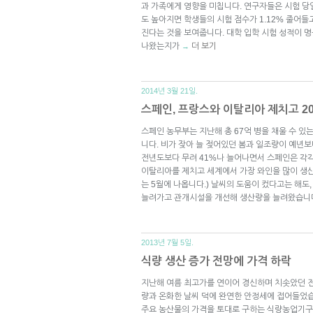
과 가족에게 영향을 미칩니다. 연구자들은 시험 당일
도 높아지면 학생들의 시험 점수가 1.12% 줄어들고
진다는 것을 보여줍니다. 대학 입학 시험 성적이 
나왔는지가
더 보기
→
2014년 3월 21일.
스페인, 프랑스와 이탈리아 제치고 20
스페인 농무부는 지난해 총 67억 병을 채울 수 있
니다. 비가 잦아 늘 젖어있던 봄과 일조량이 예년
전년도보다 무려 41%나 늘어나면서 스페인은 각각 
이탈리아를 제치고 세계에서 가장 와인을 많이 생산
는 5월에 나옵니다.) 날씨의 도움이 컸다고는 해도
늘려가고 관개시설을 개선해 생산량을 늘려왔습니
2013년 7월 5일.
식량 생산 증가 전망에 가격 하락
지난해 여름 최고가를 연이어 경신하며 치솟았던 전
량과 온화한 날씨 덕에 완연한 안정세에 접어들었습니다
주요 농산물의 가격을 토대로 구하는 식량농업기구(FAO, 