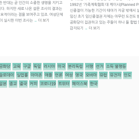
대한 반대는 곧 인간의 소중한 생명을 지키고
1992년 ‘가족계획협회 대 케이시(Planned Pa
다. 하지만 새로 나온 설문 조사의 결과는
신중절이 가능한 기간이 태아가 자궁 밖에서 살
혐오적이라는 점을 보여주고 있죠. 여성단체
임신 초기 임신중절권 자체는 아무런 도전도 
em”이 실시한 이번 조사는
더 보기
→
공화당이 집권하고 있는 주들이 하나 둘 합법
감지되기
더 보기
→
공화당
교육
구글
독일
러시아
미국
분리독립
서평
선거
소득 불평등
슬로데이
실업률
아마존
애플
언론
여성
영국
오바마
유럽
유전자
인도
일본
종교
중국
커피
코로나19
트위터
페이스북
한국