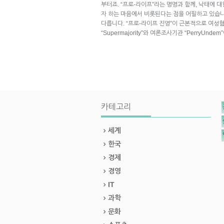
부터죠. “프로-라이프”라는 명명과 함께, 낙태에 
자 하는 마음에서 비롯된다는 점을 어필하고 있습니
다릅니다. “프로-라이프 진영”이 근본적으로 여성
“Supermajority”와 여론조사기관 “PerryUnd
카테고리
세계
한국
경제
경영
IT
과학
문화