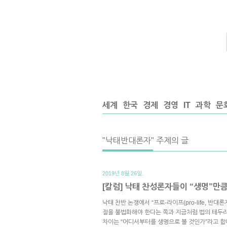
세계
한국
경제
경영
IT
과학
문
"낙태반대론자" 주제의 글
2019년 8월 26일.
[칼럼] 낙태 찬성론자들이 “생명”만
낙태 찬반 논쟁에서 “프로-라이프(pro-life, 반대
절을 불법화해야 한다는 쪽과 지금처럼 법의 테두리
차이는 “어디서부터를 생명으로 볼 것인가”라고 합