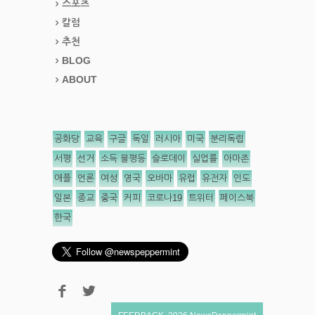
스포츠
칼럼
추천
BLOG
ABOUT
공화당
교육
구글
독일
러시아
미국
분리독립
서평
선거
소득 불평등
슬로데이
실업률
아마존
애플
언론
여성
영국
오바마
유럽
유전자
인도
일본
종교
중국
커피
코로나19
트위터
페이스북
한국