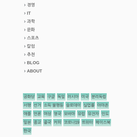
경영
IT
과학
문화
스포츠
칼럼
추천
BLOG
ABOUT
공화당
교육
구글
독일
러시아
미국
분리독립
서평
선거
소득 불평등
슬로데이
실업률
아마존
애플
언론
여성
영국
오바마
유럽
유전자
인도
일본
종교
중국
커피
코로나19
트위터
페이스북
한국