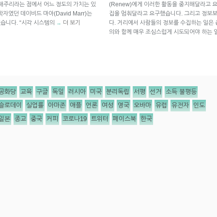
게 해주리라는 점에서 어느 정도의 가치는 있
(Renew)에게 이러한 활동을 중지해달라고 
였던 데이비드 마아(David Marr)는
집을 멈춰달라고 요구했습니다. 그리고 정보
말했습니다. “시각 시스템의
더 보기
다. 거리에서 사람들의 정보를 수집하는 일은 
→
의와 함께 매우 조심스럽게 시도되어야 하는 
공화당
교육
구글
독일
러시아
미국
분리독립
서평
선거
소득 불평등
슬로데이
실업률
아마존
애플
언론
여성
영국
오바마
유럽
유전자
인도
일본
종교
중국
커피
코로나19
트위터
페이스북
한국