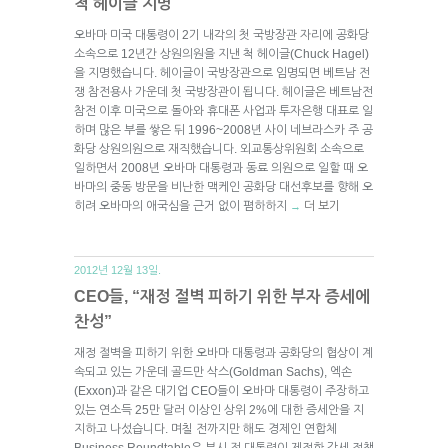
척 헤이글 지명
오바마 미국 대통령이 2기 내각의 첫 국방장관 자리에 공화당
소속으로 12년간 상원의원을 지낸 척 헤이글(Chuck Hagel)
을 지명했습니다. 헤이글이 국방장관으로 임명되면 베트남 전
쟁 참전용사 가운데 첫 국방장관이 됩니다. 헤이글은 베트남전
참전 이후 미국으로 돌아와 휴대폰 사업과 투자은행 대표로 일
하며 많은 부를 쌓은 뒤 1996~2008년 사이 네브라스카 주 공
화당 상원의원으로 재직했습니다. 외교통상위원회 소속으로
일하면서 2008년 오바마 대통령과 동료 의원으로 일할 때 오
바마의 중동 방문을 비난한 맥케인 공화당 대선후보를 향해 오
히려 오바마의 애국심을 근거 없이 폄하하지
더 보기
→
2012년 12월 13일.
CEO들, “재정 절벽 피하기 위한 부자 증세에
찬성”
재정 절벽을 피하기 위한 오바마 대통령과 공화당의 협상이 계
속되고 있는 가운데 골드만 삭스(Goldman Sachs), 엑손
(Exxon)과 같은 대기업 CEO들이 오바마 대통령이 주장하고
있는 연소득 25만 달러 이상인 상위 2%에 대한 증세안을 지
지하고 나섰습니다. 며칠 전까지만 해도 경제인 연합체
Business Roundtable은 부시 전 대통령이 제정한 감세 정책