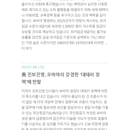
올리자고 의회에 촉구했습니다. 이는 백악관이 심각한 사회문
제로 제기되고 있는 소득 불평등을 해결하기 위해 세제 혜택이
나 의료보험, 교육정책 등을 추구하고 있는 것과 맥락을 같이
합니다. 오바마 행정부는 2015년까지 연방이 제시하는 최저
임금 수준이 9달러로 오르면 1,500만 명의 저소득층 임금이
상승할 것으로 예상하고 있습니다. 최저임금 9달러는 물가상
승률을 감안한 실질 최저임금 기준으로 살펴봐도 지난 30년
간 가장 높은 수준이지만 1960년대와 1970년대에 비하면
→
더 보기
2013년 2월 11일.
美 진보진영, 오바마의 강경한 ‘대테러 정
책’에 반발
미국의 진보진영 인사들이 오바마 정권의 대테러 정책에 비판
의 목소리를 내고 있습니다. 비판의 중심이 된 건 조종사가 타
지 않은 채 미국 국방부 안에서 컴퓨터로 조종이 가능하고, 정
찰 임무에 더해 필요하면 요인을 암살하거나 정밀 타격을 가할
수 있는 무인항공기(UAV)입니다. 무인항공기 작전은 오바마
정권 들어 급증했으며 급진주의 이슬람 지도자 안와르 알올라
키를 사살하는 등 성과를 거두기도 했습니다. CIA 국장에 임명
된 존 브레넌은 무인항공기의 열렬한 지지자로 알려져 있습니