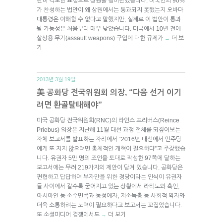
단히 격노한 표정으로 상원을 맹비난했습니다. 미국인의 90%
가 찬성하는 법안이 왜 상원에서는 통과되지 못했는지 오바마
대통령은 이해할 수 없다고 말했지만, 실제로 이 법안이 통과
될 가능성은 처음부터 매우 낮았습니다. 미국에서 10년 전에
살상용 무기(assault weapons) 구입에 대한 규제가
더 보
→
기
2013년 3월 19일.
美 공화당 전국위원회 의장, “다음 선거 이기
려면 환골탈태해야”
미국 공화당 전국위원회(RNC)의 라인스 프리버스(Reince
Priebus) 의장은 지난해 11월 대선 과정 전체를 되짚어보는
자체 보고서를 발표하는 자리에서 “2016년 대선에서 민주당
에게 또 지지 않으려면 총체적인 개혁이 필요하다”고 주장했습
니다. 유권자 5만 명의 조언을 토대로 작성한 97쪽에 달하는
보고서에는 무려 219가지의 제안이 담겨 있습니다. 공화당은
편협하고 답답하며 부자만을 위한 정당이라는 인식이 유권자
들 사이에서 갈수록 굳어지고 있는 상황에서 라티노와 흑인,
아시아인 등 소수민족과 동성애자, 저소득층 등 사회적 약자와
더욱 소통하려는 노력이 필요하다고 보고서는 꼬집었습니다.
또 소셜미디어 경쟁에서도
더 보기
→