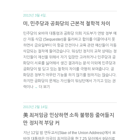
2013년 3월 4일.
미, 민주당과 공화당의 근본적 철학적 차이
민주당의 오바마 대통령과 공화당 의회 지도부가 연방 정부 예
산 자동 삭감 (Sequester)을 둘러싸고 합의를 이끌어내지 못
하면서 금요일부터 미 항공 안전이나 교육 관련 예산들이 자동
삭감되는 절차에 들어갔습니다. 워싱턴 정치의 교착 상태는 정
치인들이 재선을 위해서 자기 입장만 고려하거나 민주당과 공
화당이 서로를 싫어해서 생긴 결과라는 분석 이외에 민주당과
공화당이 발 딛고 있는 철학의 차이를 극명히 보여줍니다. 공
화당은 정부가 아무런 기능을 하지 않기를 원하지는 않습니다.
하지만 공화당의 문제는 자신들이 워싱턴에서 가지고 있는 권
력이나
더 보기
→
2013년 2월 14일.
美 최저임금 인상하면 소득 불평등 줄어들지
만 정치적 부담 커
지난 12일 밤 연두교서(Stae of the Union Address)에서 오
바마 대통령은 미국의 최저임금을 현 7.25 달러에서 9달러로