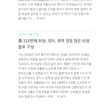
이 모든 소득 계층에 적용되어야 한다고 주장했습니다. 하지만
정치권의 협상이 좀처럼 진전을 보이지 못하자 재정 절벽이 정
말 현실로 일어날 수 있다는 우려가 커지면서 나온 반응으로
풀이됩니다.
더 보기
→
2012년 12월 11일.
美 113번째 하원: 정치, 정책 경험 많은 의원
들로 구성
지난 2010년 미국 중간선거에서는 반(反)-정치주의, 반(反)-
정부주의 바람을 일으킨 티파티 운동과 함께 은퇴한 파일럿,
치과의사, 피자업체 사장과 같이 정치 경험이 전무한 후보자들
이 대거 의회에 선출돼 112번째 의회 (회기 2011.1 –
2013.1)를 구성했습니다. 하지만 올해 대선과 함께 치러진 하
원 선거에서는 정치나 정책 등 공공 분야에서 경험을 가진 후
보들이 대거 선출됐습니다. 내년 1월부터 시작될 113번째 의
회 의원 가운데는 이미 과거에 하원의원으로 선출되었다가 재
도전해 선출된 의원 9명을 비롯해 의회에서 오랫동안 보좌관
으로 일했거나 주정부나 지역
더 보기
→