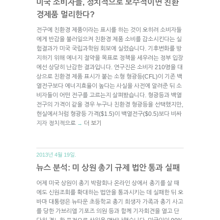
미국 소비자들, 정치적으로 보수적이면 친환
경제품 멀리한다?
전구에 친환경 제품이라는 표시를 하는 것이 오히려 소비자들
에게 반감을 불러일으켜 친환경 제품 소비를 감소시킨다는 실
험결과가 미국 국립과학원 회보에 실렸습니다. 기후변화를 방
지하기 위해 에너지 절약을 목표로 정책을 세우려는 정부 입장
에선 상당히 난감한 결과입니다. 연구진은 소비자 210명을 대
상으로 친환경 제품 표시가 붙는 소형 형광등(CFL)이 기존 백
열전구보다 에너지효율이 높다는 사실을 사전에 알려준 뒤 소
비자들이 어떤 전구를 고르는지 살펴봤습니다. 형광등과 백열
전구의 가격이 같을 경우 누구나 친환경 형광등을 선택했지만,
현실에서처럼 형광등 가격($1.5)이 백열전구($0.5)보다 비싸
지자 정치적으로
더 보기
→
2013년 4월 19일.
뉴스 분석: 미 상원 총기 규제 법안 통과 실패
어제 미국 상원이 총기 박람회나 온라인 상에서 총기를 살 때
에도 신원조회를 확대하는 법안을 통과시키는 데 실패한 뒤 오
바마 대통령은 뉴타운 초등학교 총기 희생자 가족과 총기 사고
를 당한 가브리엘 기포즈 의원 등과 함께 기자회견을 열고 단