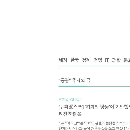
세계
한국
경제
경영
IT
과학
문
"공평" 주제의 글
2024년 2월 6일.
[뉴페@스프] ‘기회의 평등’에 기반
켜진 까닭은
* 뉴스페퍼민트는 SBS의 콘텐츠 플랫폼 스브스프
선정해 번역하고, 글에 관한 해설을 쓰고 있습니다.