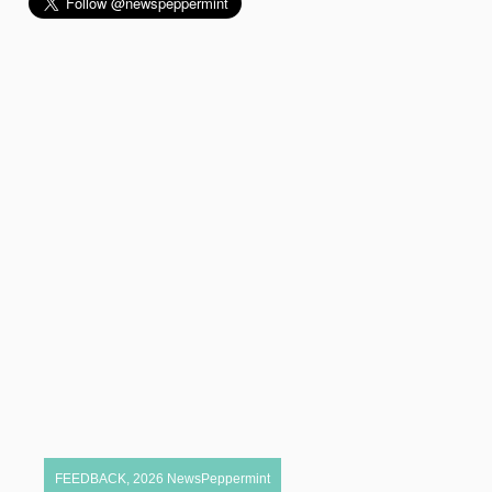
FEEDBACK
,
2026
NewsPeppermint