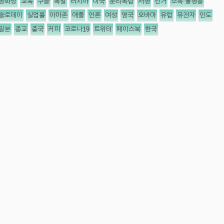
공화당
교육
구글
독일
러시아
미국
분리독립
서평
선거
소득 불평등
슬로데이
실업률
아마존
애플
언론
여성
영국
오바마
유럽
유전자
인도
일본
종교
중국
커피
코로나19
트위터
페이스북
한국