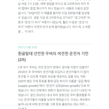
날 아침 7시 13분, 새벽 영업을 마치고 로그아웃하려 하자 우
버 앱에서 팝업 메시지가 하나 떴습니다. 내용은 다음과 같았
습니다. “10달러만 더 매출을 올리면 수입 330달러를 달성할
수 있습니다. 정말 지금 로그아웃하실 건가요?” “로그아웃” 버
튼과 “운전 더 하기” 버튼이 나왔는데, 훨씬 더 밝은 “운전 더
하기” 버튼이 자연히 먼저 눈에 들어왔습니다. 마치 꼭 그 버튼
을
더 보기
→
2017년 4월 10일.
환골탈태 선언한 우버의 여전한 운전자 기만
(2/5)
1부 보기 우버는 과연 운전자 편에서 생각할 의향이 있을까?
2016년 초 우버에서 운전자를 모집하고 운전자들이 더 많이
운전할 수 있도록 적절한 보상을 제공하는 일을 하는 직원
100여 명은 자체 투표를 통해 담당 부서의 이름을 “공급 확대
(supply growth)”에서 “운전자 성장(driver growth)”으로 바
꿨습니다. 회사 안팎에서 변화가 필요하다는 소리가 나오던 차
였습니다. 앞선 2015년 내내 우버 경영진은 우버 플랫폼을 떠
나는 운전자들의 비율을 낮추려 애썼습니다. 수요는 계속해서
늘어나는데 비해 운전자를 그에 맞춰 충원하는 데는 여러
→
더 보기