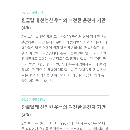
2017년 4월 12일.
환골탈태 선언한 우버의 여전한 운전자 기만
(4/5)
3부 보기 ‘쉼 없이 밀려드는 주문’ 우버에서 경제 정책 연구를
총괄하는 조나단 홀에게 우버의 제품개발팀 직원과 데이터 과
학자들이 맡은 역할이 징가 같은 게임회사의 개발자들이 하는
일과 비슷한지 물었습니다. 홀은 비슷한 면이 없지 않다고 인
정하면서도 함의는 사뭇 다르다고 분명히 했습니다. “어떤 면
에서 보면 그렇긴 합니다만, 징가 같은 게임회사들이 제일 걱
정하는 건 과연 이 게임이 재미있느냐 그 자체겠죠. 게임회사
들은 몇 가지 장치를 넣어 고객이 이 게임을 조금 더 하게 유도
하는 데는 별
더 보기
→
2017년 4월 11일.
환골탈태 선언한 우버의 여전한 운전자 기만
(3/5)
2부 보기 조금만 더, 더, 더 “330달러 고지가 눈앞” 플로리다
주 탬파에서 우버를 운전하는 조시 스트리터가 지난해 새해 첫