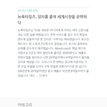
2013년 10월 16일.
뉴욕타임즈, 덩치를 줄여 세계시장을 공략하
다
뉴욕타임즈는 TV등 새로운 미디어에 투자하는 여타 신문사들
과는 다른 길을 택했습니다. 주변 서비스를 접고 자사 핵심브
랜드에 집중하기로 한 것이죠. 지역지는 매각했습니다. 보스턴
레드삭스 등 스포츠구단투자도 접었습니다. 보스턴 글로브도
손해를 감수하고 매각했습니다. About.com도 옛날 얘기죠.
직원수는 2년전 대비 절반으로 줄어든 3500명이고, 매출도
주변사업을 정리하고 나면 20억달러에서 4억달러까지 줄어들
것으로 예상됩니다. 그러나 더 큰 변화는 광고에 의존하는 기
존 수입 모델을 소비자 구독 모델로 전환시키기로 한 겁니다.
2002년에 20억달러였던 광고 매출이 작년엔 9억달러까지 줄
었습니다. 대신
더 보기
→
카테고리