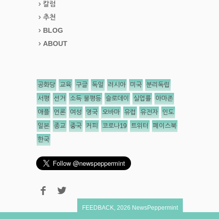
칼럼
추천
BLOG
ABOUT
공화당
교육
구글
독일
러시아
미국
분리독립
서평
선거
소득 불평등
슬로데이
실업률
아마존
애플
언론
여성
영국
오바마
유럽
유전자
인도
일본
종교
중국
커피
코로나19
트위터
페이스북
한국
FEEDBACK
,
2026
NewsPeppermint