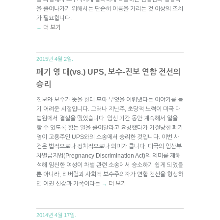
을 줄여나가기 위해서는 단순히 이름을 가리는 것 이상의 조치
가 필요합니다.
더 보기
→
2015년 4월 2일.
페기 영 대(vs.) UPS, 보수-진보 연합 전선의
승리
진보와 보수가 뜻을 한데 모아 무엇을 이뤄냈다는 이야기를 듣
기 어려운 시절입니다. 그러나 지난주, 초당적 노력이 미국 대
법원에서 결실을 맺었습니다. 임신 기간 동안 계속해서 일을
할 수 있도록 힘든 일을 줄여달라고 요청했다가 거절당한 페기
영이 고용주인 UPS와의 소송에서 승리한 것입니다. 이번 사
건은 법적으로나 정치적으로나 의미가 큽니다. 미국의 임산부
차별금지법(Pregnancy Discrimination Act)의 의미를 재해
석해 임신한 여성이 차별 관련 소송에서 승소하기 쉽게 되었을
뿐 아니라, 리버럴과 사회적 보수주의자가 연합 전선을 형성하
면 여권 신장과 가족이라는
더 보기
→
2014년 4월 17일.