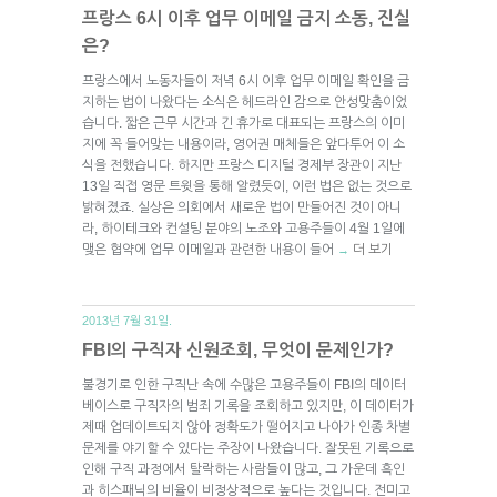
프랑스 6시 이후 업무 이메일 금지 소동, 진실
은?
프랑스에서 노동자들이 저녁 6시 이후 업무 이메일 확인을 금
지하는 법이 나왔다는 소식은 헤드라인 감으로 안성맞춤이었
습니다. 짧은 근무 시간과 긴 휴가로 대표되는 프랑스의 이미
지에 꼭 들어맞는 내용이라, 영어권 매체들은 앞다투어 이 소
식을 전했습니다. 하지만 프랑스 디지털 경제부 장관이 지난
13일 직접 영문 트윗을 통해 알렸듯이, 이런 법은 없는 것으로
밝혀졌죠. 실상은 의회에서 새로운 법이 만들어진 것이 아니
라, 하이테크와 컨설팅 분야의 노조와 고용주들이 4월 1일에
맺은 협약에 업무 이메일과 관련한 내용이 들어
더 보기
→
2013년 7월 31일.
FBI의 구직자 신원조회, 무엇이 문제인가?
불경기로 인한 구직난 속에 수많은 고용주들이 FBI의 데이터
베이스로 구직자의 범죄 기록을 조회하고 있지만, 이 데이터가
제때 업데이트되지 않아 정확도가 떨어지고 나아가 인종 차별
문제를 야기할 수 있다는 주장이 나왔습니다. 잘못된 기록으로
인해 구직 과정에서 탈락하는 사람들이 많고, 그 가운데 흑인
과 히스패닉의 비율이 비정상적으로 높다는 것입니다. 전미고