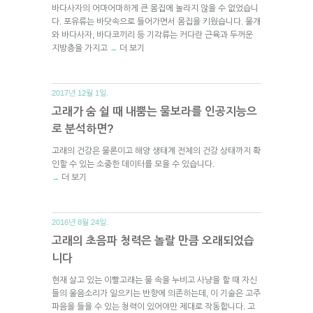
바다사자의 어마어마하게 큰 몸집에 놀라지 않을 수 없었습니
다. 포유류는 바닷속으로 들어가면서 몸집을 키웠습니다. 물개
와 바다사자, 바다코끼리 등 기각류는 커다란 근육과 두꺼운
지방층을 가지고
더 보기
→
2017년 12월 1일.
고래가 숨 쉴 때 내뿜는 물보라를 인공지능으
로 분석하면?
고래의 건강은 물론이고 해양 생태계 전체의 건강 상태까지 확
인할 수 있는 소중한 데이터를 모을 수 있습니다.
더 보기
→
2016년 8월 24일.
고래의 초음파 청력은 놀랄 만큼 오래되었습
니다
현재 살고 있는 이빨고래는 물 속을 누비고 사냥을 할 때 자신
들의 울음소리가 일으키는 반향에 의존하는데, 이 기술은 고주
파음을 들을 수 있는 청력이 있어야만 제대로 작동합니다. 고