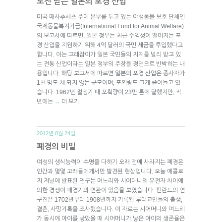
도전 받는 일본의 포경 산업
미국 매사추세츠 주에 본부를 두고 있는 야생동물 보호 단체인
국제동물복지기금(International Fund for Animal Welfare)
의 보고서에 따르면, 일본 정부는 최근 수익성이 떨어지는 포
경 산업을 지원하기 위해 4억 달러의 국민 세금을 투입했다고
합니다. 이는 고래잡이가 일본 국민들의 지지를 널리 받고 있
는 전통 산업이라는 일본 정부의 주장을 정면으로 반박하는 내
용입니다. 해당 보고서에 따르면 일본의 포경 산업은 종사자가
1천 명도 채 되지 않는 규모이며, 포획량도 크게 줄어들고 있
습니다. 1962년 절정기 때 포획량이 23만 톤에 달했지만, 작
년에는
더 보기
→
2012년 8월 24일.
폐경의 비밀
여성의 생식능력이 수명을 다하기 오래 전에 사라지는 폐경은
인간과 몇몇 고래들에게서만 발견된 현상입니다. 오늘 에콜로
지 저널에 발표된 연구는 며느리와 시어머니의 유전자 차이에
의한 경쟁이 폐경기와 연관이 있음을 보였습니다. 핀란드의 연
구진은 1702년부터 1908년까지 기록된 루터교민들의 출생,
결혼, 사망기록을 조사했습니다. 이 자료는 시어머니와 며느리
가 동시에 아이를 낳았을 때 시어머니가 낳은 아이의 생존율은