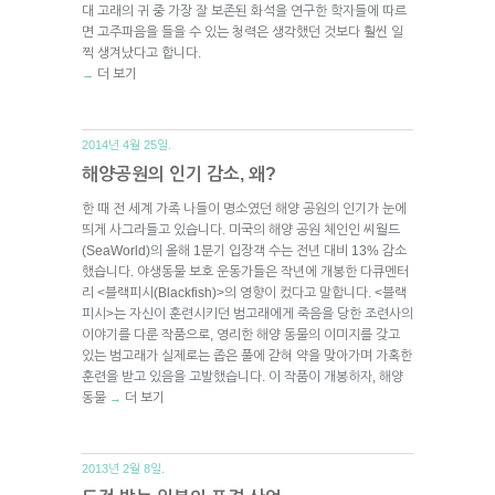
대 고래의 귀 중 가장 잘 보존된 화석을 연구한 학자들에 따르
면 고주파음을 들을 수 있는 청력은 생각했던 것보다 훨씬 일
찍 생겨났다고 합니다.
더 보기
→
2014년 4월 25일.
해양공원의 인기 감소, 왜?
한 때 전 세계 가족 나들이 명소였던 해양 공원의 인기가 눈에
띄게 사그라들고 있습니다. 미국의 해양 공원 체인인 씨월드
(SeaWorld)의 올해 1분기 입장객 수는 전년 대비 13% 감소
했습니다. 야생동물 보호 운동가들은 작년에 개봉한 다큐멘터
리 <블랙피시(Blackfish)>의 영향이 컸다고 말합니다. <블랙
피시>는 자신이 훈련시키던 범고래에게 죽음을 당한 조련사의
이야기를 다룬 작품으로, 영리한 해양 동물의 이미지를 갖고
있는 범고래가 실제로는 좁은 풀에 갇혀 약을 맞아가며 가혹한
훈련을 받고 있음을 고발했습니다. 이 작품이 개봉하자, 해양
동물
더 보기
→
2013년 2월 8일.